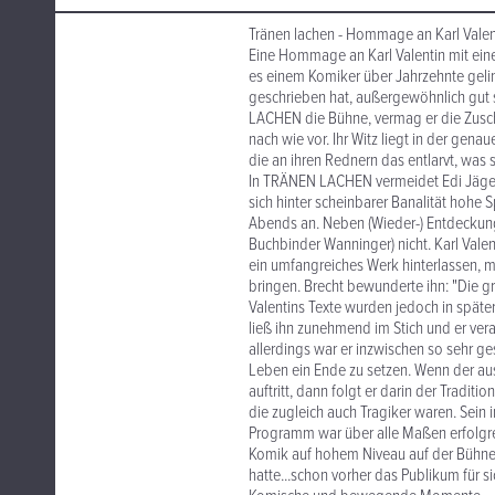
Tränen lachen - Hommage an Karl Valen
Eine Hommage an Karl Valentin mit ein
es einem Komiker über Jahrzehnte geli
geschrieben hat, außergewöhnlich gut 
LACHEN die Bühne, vermag er die Zuscha
nach wie vor. Ihr Witz liegt in der gen
die an ihren Rednern das entlarvt, was 
In TRÄNEN LACHEN vermeidet Edi Jäger je
sich hinter scheinbarer Banalität hohe
Abends an. Neben (Wieder-) Entdeckunge
Buchbinder Wanninger) nicht. Karl Vale
ein umfangreiches Werk hinterlassen, m
bringen. Brecht bewunderte ihn: "Die g
Valentins Texte wurden jedoch in späte
ließ ihn zunehmend im Stich und er vera
allerdings war er inzwischen so sehr g
Leben ein Ende zu setzen. Wenn der au
auftritt, dann folgt er darin der Tradit
die zugleich auch Tragiker waren. Sein i
Programm war über alle Maßen erfolgreic
Komik auf hohem Niveau auf der Bühne au
hatte...schon vorher das Publikum für