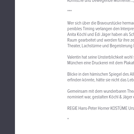
Komische und bewegende Momente..., sc
***
Wer sich über die Bravourstücke hermach
penibles Timing verlangen den Interpre
Anita Köchl und Edi Jäger haben als 
Raum gearbeitet und werden für ihre z
Theater, Lachstürme und Begeisterung b
Valentin hat seine Unsterblichkeit wohl 
München eine Druckerei mit dem Plak
Blicke in den hämischen Spiegel des All
erfinden könnte, hätte sie nicht das Le
Gemeinsam mit dem wunderbaren Theate
nominiert war, gestalten Köchl & Jäger
REGIE Hans-Peter Horner KOSTÜME Ursu
*