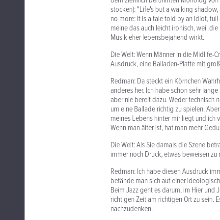
dem ziemlich berühmten Monolog von Ma
stocken): "Life's but a walking shadow, 
no more: It is a tale told by an idiot, fu
meine das auch leicht ironisch, weil die
Musik eher lebensbejahend wirkt.
Die Welt: Wenn Männer in die Midlife-Cri
Ausdruck, eine Balladen-Platte mit gr
Redman: Da steckt ein Körnchen Wahrhe
anderes her. Ich habe schon sehr lange
aber nie bereit dazu. Weder technisch n
um eine Ballade richtig zu spielen. Aber
meines Lebens hinter mir liegt und ich vi
Wenn man älter ist, hat man mehr Gedu
Die Welt: Als Sie damals die Szene bet
immer noch Druck, etwas beweisen zu
Redman: Ich habe diesen Ausdruck immer 
befände man sich auf einer ideologische
Beim Jazz geht es darum, im Hier und Jet
richtigen Zeit am richtigen Ort zu sein.
nachzudenken.