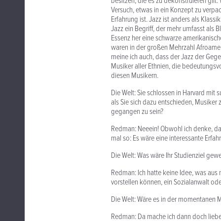
besitzen, die es zu dekonstruieren gilt
Versuch, etwas in ein Konzept zu verp
Erfahrung ist. Jazz ist anders als Klass
Jazz ein Begriff, der mehr umfasst als B
Essenz her eine schwarze amerikanische
waren in der großen Mehrzahl Afroameri
meine ich auch, dass der Jazz der Gegen
Musiker aller Ethnien, die bedeutungsv
diesen Musikern.
Die Welt: Sie schlossen in Harvard mit
als Sie sich dazu entschieden, Musiker 
gegangen zu sein?
Redman: Neeein! Obwohl ich denke, dass
mal so: Es wäre eine interessante Erfa
Die Welt: Was wäre Ihr Studienziel ge
Redman: Ich hatte keine Idee, was aus mi
vorstellen können, ein Sozialanwalt od
Die Welt: Wäre es in der momentanen M
Redman: Da mache ich dann doch lieber 