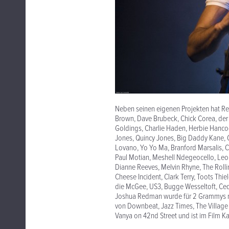
Neben seinen eigenen Projekten hat Re
Brown, Dave Brubeck, Chick Corea, der 
Goldings, Charlie Haden, Herbie Hancock
Jones, Quincy Jones, Big Daddy Kane, G
Lovano, Yo Yo Ma, Branford Marsalis, C
Paul Motian, Meshell Ndegeocello, Leo
Dianne Reeves, Melvin Rhyne, The Rollin
Cheese Incident, Clark Terry, Toots Th
die McGee, US3, Bugge Wesseltoft, Ce
Joshua Redman wurde für 2 Grammys no
von Downbeat, Jazz Times, The Village 
Vanya on 42nd Street und ist im Film K