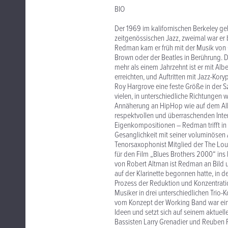
BIO
Der 1969 im kalifornischen Berkeley g
zeitgenössischen Jazz, zweimal war er 
Redman kam er früh mit der Musik von 
Brown oder der Beatles in Berührung. D
mehr als einem Jahrzehnt ist er mit Albe
erreichten, und Auftritten mit Jazz-Ko
Roy Hargrove eine feste Größe in der Sz
vielen, in unterschiedliche Richtungen 
Annäherung an HipHop wie auf dem Albu
respektvollen und überraschenden Inter
Eigenkompositionen – Redman trifft in s
Gesanglichkeit mit seiner voluminösen 
Tenorsaxophonist Mitglied der The Louis
für den Film „Blues Brothers 2000“ ins
von Robert Altman ist Redman an Bild u
auf der Klarinette begonnen hatte, in de
Prozess der Reduktion und Konzentrat
Musiker in drei unterschiedlichen Trio-
vom Konzept der Working Band war ein 
Ideen und setzt sich auf seinem aktuel
Bassisten Larry Grenadier und Reuben