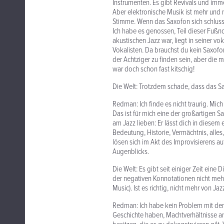
Instrumenten. Es gibt Revivals und imm
Aber elektronische Musik ist mehr und m
Stimme. Wenn das Saxofon sich schlusse
Ich habe es genossen, Teil dieser Fußn
akustischen Jazz war, liegt in seiner v
Vokalisten. Da brauchst du kein Saxofo
der Achtziger zu finden sein, aber die
war doch schon fast kitschig!
Die Welt: Trotzdem schade, dass das S
Redman: Ich finde es nicht traurig. Mic
Das ist für mich eine der großartigen S
am Jazz lieben: Er lässt dich in diese
Bedeutung, Historie, Vermächtnis, alles
lösen sich im Akt des Improvisierens au
Augenblicks.
Die Welt: Es gibt seit einiger Zeit ein
der negativen Konnotationen nicht meh
Music). Ist es richtig, nicht mehr von Ja
Redman: Ich habe kein Problem mit dem B
Geschichte haben, Machtverhältnisse an