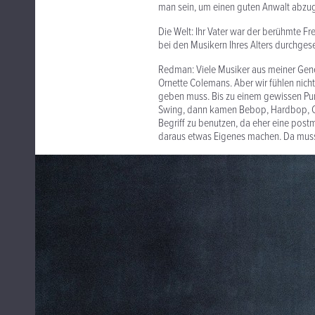
man sein, um einen guten Anwalt abzu
Die Welt: Ihr Vater war der berühmte F
bei den Musikern Ihres Alters durchges
Redman: Viele Musiker aus meiner Gener
Ornette Colemans. Aber wir fühlen nic
geben muss. Bis zu einem gewissen Punk
Swing, dann kamen Bebop, Hardbop, Co
Begriff zu benutzen, da eher eine pos
daraus etwas Eigenes machen. Da muss