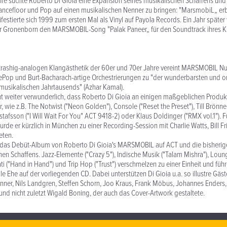
re suchte Roberto Di Gioia eine Expansion seines musikalischen Schaffens und i
ncefloor und Pop auf einen musikalischen Nenner zu bringen: "MarsmobiL„ erbl
festierte sich 1999 zum ersten Mal als Vinyl auf Payola Records. Ein Jahr später
er Gronenborn den MARSMOBIL-Song "Palak Paneer„ für den Soundtrack ihres K
r trashig-analogen Klangästhetik der 60er und 70er Jahre vereint MARSMOBIL Nu
gePop und Burt-Bacharach-artige Orchestrierungen zu "der wunderbarsten und o
musikalischen Jahrtausends" (Azhar Kamal).
cht weiter verwunderlich, dass Roberto Di Gioia an einigen maßgeblichen Produk
r, wie z.B. The Notwist ("Neon Golden"), Console ("Reset the Preset"), Till Brönne
tafsson ("I Will Wait For You" ACT 9418-2) oder Klaus Doldinger ("RMX vol.1"). F
rde er kürzlich in München zu einer Recording-Session mit Charlie Watts, Bill Fri
eten.
t das Debüt-Album von Roberto Di Gioia's MARSMOBIL auf ACT und die bisherig
hen Schaffens. Jazz-Elemente ("Crazy 5"), Indische Musik ("Talam Mishra"), Lou
ati ("Hand in Hand") und Trip Hop ("Trust") verschmelzen zu einer Einheit und füh
e Ehe auf der vorliegenden CD. Dabei unterstützen Di Gioia u.a. so illustre Gäst
rönner, Nils Landgren, Steffen Schorn, Joo Kraus, Frank Möbus, Johannes Enders
und nicht zuletzt Wigald Boning, der auch das Cover-Artwork gestaltete.