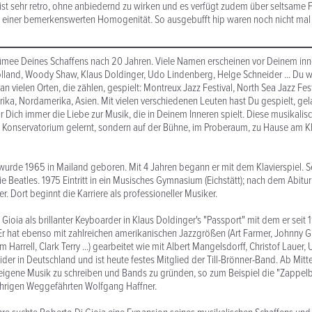
s ist sehr retro, ohne anbiedernd zu wirken und es verfügt zudem über seltsame
n einer bemerkenswerten Homogenität. So ausgebufft hip waren noch nicht mal 
sümee Deines Schaffens nach 20 Jahren. Viele Namen erscheinen vor Deinem inn
land, Woody Shaw, Klaus Doldinger, Udo Lindenberg, Helge Schneider ... Du wa
an vielen Orten, die zählen, gespielt: Montreux Jazz Festival, North Sea Jazz Fes
frika, Nordamerika, Asien. Mit vielen verschiedenen Leuten hast Du gespielt, gel
r Dich immer die Liebe zur Musik, die in Deinem Inneren spielt. Diese musikalis
 Konservatorium gelernt, sondern auf der Bühne, im Proberaum, zu Hause am Kl
wurde 1965 in Mailand geboren. Mit 4 Jahren begann er mit dem Klavierspiel. S
e Beatles. 1975 Eintritt in ein Musisches Gymnasium (Eichstätt); nach dem Abitur
. Dort beginnt die Karriere als professioneller Musiker.
Gioia als brillanter Keyboarder in Klaus Doldinger's "Passport" mit dem er seit
 Er hat ebenso mit zahlreichen amerikanischen Jazzgrößen (Art Farmer, Johnny Gr
Harrell, Clark Terry ...) gearbeitet wie mit Albert Mangelsdorff, Christof Lauer
der in Deutschland und ist heute festes Mitglied der Till-Brönner-Band. Ab Mitt
 eigene Musik zu schreiben und Bands zu gründen, so zum Beispiel die "Zapp
ährigen Weggefährten Wolfgang Haffner.