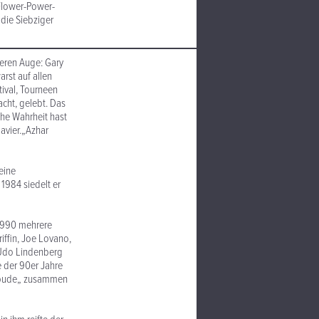
 Flower-Power-
die Siebziger
eren Auge: Gary
rst auf allen
tival, Tourneen
acht, gelebt. Das
che Wahrheit hast
avier.„Azhar
eine
 1984 siedelt er
 1990 mehrere
iffin, Joe Lovano,
, Udo Lindenberg
e der 90er Jahre
elbude„ zusammen