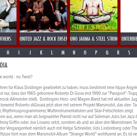
OTHERS
UNITED JAZZ & ROCK ENSEMBLE
UNO JAHMA & STEEL STRING
UNTERBI
H
I
J
K
L
M
N
O
P
Q
R
S
OIA
e world - no Twist?
ahren für Klaus Doldinger gearbeitet zu haben, muss bestimmt eine hippe Ange
d nur, dass der 1965 geborene Roberto Di Gioia erst 1990 zur “Passport”-Trup
zrock-Altmeister stieß. Doldingers Herz- und Magen-Band hat mit aktuellen
 beweist Roberto diGioaia jetzt aber mit seinem Projekt Marsmobil, das den Ta
, Rhythmusprogrammierer, Multiinstrumentalisten und Sitar-Fetischisten zeigt.
en aus, wenn man als begnadeter Pianist nicht nur auf Sideman-Jobs bei Jazz
ohnny Griffin oder Joe Lovano setzt, sondern ab und an über den Mainstream-Tell
n der Vergangenheit nämlich auch mit Helge Schneider, Udo Lindenberg oder Th
flüsse hört man dem Marsmobil-Album "Strange World" wohltuend an. Es ist ver