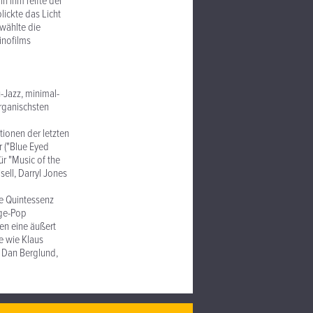
n ihm reifte der
ickte das Licht
 wählte die
inofilms
-Jazz, minimal-
rganischsten
tionen der letzten
r ("Blue Eyed
ür "Music of the
sell, Darryl Jones
e Quintessenz
nge-Pop
ren eine äußert
e wie Klaus
, Dan Berglund,