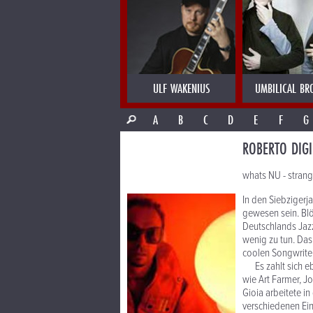
ULF WAKENIUS
UMBILICAL BR
A
B
C
D
E
F
G
ROBERTO DIGI
whats NU - strang
In den Siebzigerj
gewesen sein. Blö
Deutschlands Jaz
wenig zu tun. Das
coolen Songwriter
Es zahlt sich eb
wie Art Farmer, J
Gioia arbeitete i
verschiedenen Ein