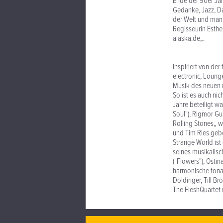
Ende der 90er Jah
Gedanke, Jazz, Da
der Welt und mani
Regisseurin Esth
alaska.de„.
Inspiriert von de
electronic, Loun
Musik des neuen 
So ist es auch ni
Jahre beteiligt wa
Soul"), Rigmor Gus
Rolling Stones„ wu
und Tim Ries geb
Strange World is
seines musikalisc
("Flowers"), Ostin
harmonische tonal
Doldinger, Till B
The FleshQuartet 