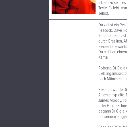
albern zu sein; e
Texte. Es lebt vo
selbst.
Du ziehst ein Re
Peacock, Dave Hol
Kontinenten, hast 
durch Brasilien, A
Elementare war fü
Du nicht an einem
Kamal
Roberto Di Gioia 
Lieblingsmusik: di
nach München über
Bekannt wurde Di 
Alben einspielte.
James Moody, Tom 
oder Helge Schnei
begann Di Gioia,
mit seinem langj