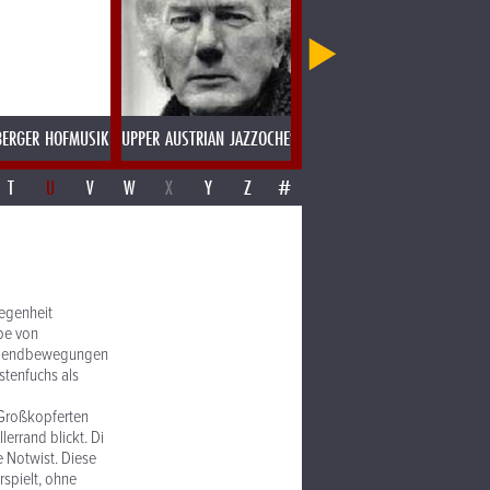
BERGER HOFMUSIK
UPPER AUSTRIAN JAZZOCHESTER
UTA & DOTA
T
U
V
W
X
Y
Z
#
legenheit
pe von
 Jugendbewegungen
stenfuchs als
-Großkopferten
errand blickt. Di
e Notwist. Diese
spielt, ohne