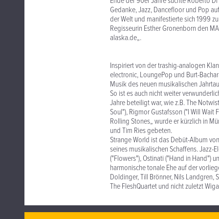
Ende der 90er Jahre suchte Roberto Di 
Gedanke, Jazz, Dancefloor und Pop auf
der Welt und manifestierte sich 1999 zu
Regisseurin Esther Gronenborn den MA
alaska.de„.
Inspiriert von der trashig-analogen Kl
electronic, LoungePop und Burt-Bachar
Musik des neuen musikalischen Jahrtau
So ist es auch nicht weiter verwunderl
Jahre beteiligt war, wie z.B. The Notwis
Soul"), Rigmor Gustafsson ("I Will Wait 
Rolling Stones„ wurde er kürzlich in Mün
und Tim Ries gebeten.
Strange World ist das Debüt-Album von
seines musikalischen Schaffens. Jazz-E
("Flowers"), Ostinati ("Hand in Hand") u
harmonische tonale Ehe auf der vorliege
Doldinger, Till Brönner, Nils Landgren
The FleshQuartet und nicht zuletzt Wig