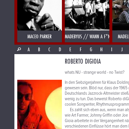
MACEO PARKER
MADEBYUS // WANN A F*NK
MADEL
A
B
C
D
E
F
G
H
I
J
ROBERTO DIGIOIA
whats NU - strange world - no Twist?
In den Siebzigerjahren für Klaus Doldi
gewesen sein. Blöd nur, dass der 1965
Deutschlands Jazzrock-Altmeister sti
wenig zu tun. Das beweist Roberto diGi
coolen Songwriter, Rhythmusprogrammier
Es zahlt sich eben aus, wenn man als 
wie Art Farmer, Johnny Griffin oder Joe
Gioia arbeitete in der Vergangenheit n
verschiedenen Einflüsse hört man dem 