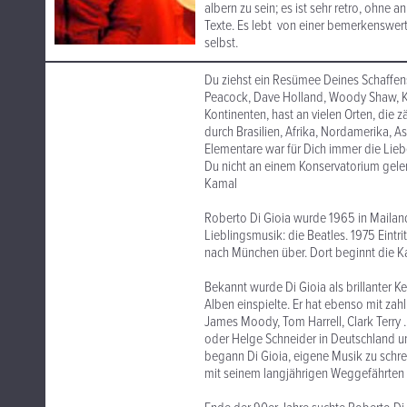
albern zu sein; es ist sehr retro, ohn
Texte. Es lebt von einer bemerkenswer
selbst.
Du ziehst ein Resümee Deines Schaffen
Peacock, Dave Holland, Woody Shaw, Kla
Kontinenten, hast an vielen Orten, die z
durch Brasilien, Afrika, Nordamerika, As
Elementare war für Dich immer die Liebe
Du nicht an einem Konservatorium gele
Kamal
Roberto Di Gioia wurde 1965 in Mailand
Lieblingsmusik: die Beatles. 1975 Eintri
nach München über. Dort beginnt die Kar
Bekannt wurde Di Gioia als brillanter K
Alben einspielte. Er hat ebenso mit zah
James Moody, Tom Harrell, Clark Terry .
oder Helge Schneider in Deutschland und
begann Di Gioia, eigene Musik zu sch
mit seinem langjährigen Weggefährten