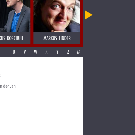
KUS KOSCHUH
MARKUS LINDER
MARLA GLEN
T
U
V
W
X
Y
Z
#
K
n der Jan