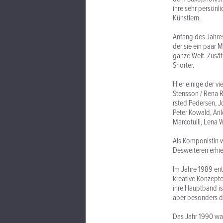
ihre sehr persönl
Künstlern.
Anfang des Jahres
der sie ein paar 
ganze Welt. Zusät
Shorter.
Hier einige der v
Stensson / Rena R
rsted Pedersen, J
Peter Kowald, Ari
Marcotulli, Lena W
Als Komponistin w
Desweiteren erhie
Im Jahre 1989 ent
kreative Konzepte
ihre Hauptband is
aber besonders du
Das Jahr 1990 war