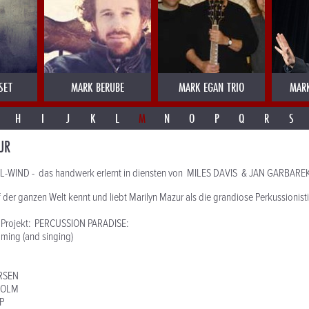
SET
MARK BERUBE
MARK EGAN TRIO
MAR
H
I
J
K
L
M
N
O
P
Q
R
S
UR
WIND - das handwerk erlernt in diensten von MILES DAVIS & JAN GARBARE
der ganzen Welt kennt und liebt Marilyn Mazur als die grandiose Perkussionisti
s Projekt: PERCUSSION PARADISE:
ing (and singing)
ARSEN
HOLM
P