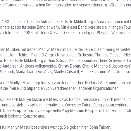
iche Form der musikalischen Kommunikation mit verschiedenen, größtenteils e
 1985 nahm sie bei den Aufnahmen zu Palle Mikkelborg’s Aura zusammen mit Mi
Monate später für seine Band anwarb. Mit dieser Band bereiste sie in langen Tou
zlich tourte sie 1986 mit dem Gil Evans Orchestra und ging 1987 auf Welttourn
ielen Musiker, mit denen Marilyn Mazur im Laufe der Jahre zusammen-gearbeitet
ama, John Tchicai, Pierre DÆ rge / New Jungle Orchestra, Thomas Clausen, Ni
on Balke, Palle Mikkelborg & Dino Saluzzi, Kenneth Knudsen, Irene Schweizer, L
ld Andersen, Andreas Vollenweider, Christy Doran, Charlie Mariano & Jasper van’t
illemark, Maria Joâo, Don Alias, Marilyn Crispell, Elaine Elias und Marc Johnsso
urde Marilyn Mazur regelmäßig von der dänischen National Art Foundation unte
lt sie Preise und Stipendien von verschiedenen, anderen Organisationen.
schied sich Marilyn Mazur die Miles Davis-Band zu verlassen, um sich mehr auf 
, und das siebenköpfige internationale Orchester Future Song zu konzentrieren,
t. Diese Gruppe macht viele spezielle Projekte, zum Beispiel mit Tänzern und Cho
rch lebhafte Konzerte aus.
 für Marilyn Mazur besonders wichtig. Sie gebar ihren Sohn Fabian.