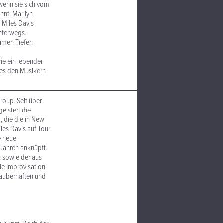
 wenn sie sich vom
nnt. Marilyn
n Miles Davis
unterwegs.
eimen Tiefen
wie ein lebender
 es den Musikern
roup. Seit über
eistert die
, die die in New
es Davis auf Tour
e neue
 Jahren anknüpft.
n sowie der aus
le Improvisation
zauberhaften und