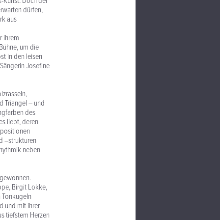
k-Kunst. Doch der
erwarten dürfen,
rk aus
r ihrem
 Bühne, um die
t in den leisen
 Sängerin Josefine
lzrasseln,
d Triangel – und
angfarben des
s liebt, deren
mpositionen
nd –strukturen
yrhythmik neben
n gewonnen.
pe, Birgit Lokke,
n Tonkugeln
d und mit ihrer
us tiefstem Herzen