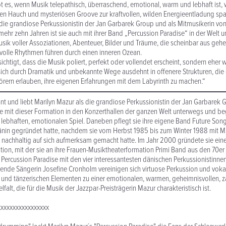
bt es, wenn Musik telepathisch, überraschend, emotional, warm und lebhaft ist,
chen Hauch und mysteriösen Groove zur kraftvollen, wilden Energieentladung spa
ls die grandiose Perkussionistin der Jan Garbarek Group und als Mitmusikerin vo
mehr zehn Jahren ist sie auch mit ihrer Band „Percussion Paradise“ in der Welt 
sik voller Assoziationen, Abenteuer, Bilder und Träume, die scheinbar aus geh
tvolle Rhythmen führen durch einen inneren Ozean.
sichtigt, dass die Musik poliert, perfekt oder vollendet erscheint, sondern eher 
ich durch Dramatik und unbekannte Wege ausdehnt in offenere Strukturen, die
rern erlauben, ihre eigenen Erfahrungen mit dem Labyrinth zu machen.“
t und liebt Marilyn Mazur als die grandiose Perkussionistin der Jan Garbarek G
sie mit dieser Formation in den Konzerthallen der ganzen Welt unterwegs und beg
 lebhaften, emotionalen Spiel. Daneben pflegt sie ihre eigene Band Future Song
nin gegründet hatte, nachdem sie vom Herbst 1985 bis zum Winter 1988 mit Mil
nachhaltig auf sich aufmerksam gemacht hatte. Im Jahr 2000 gründete sie ein
ion, mit der sie an ihre Frauen-Musiktheaterformation Primi Band aus den 70er
s Percussion Paradise mit den vier interessantesten dänischen Perkussionistinne
de Sängerin Josefine Cronholm vereinigen sich virtuose Perkussion und voka
n und tänzerischen Elementen zu einer emotionalen, warmen, geheimnisvollen, 
lfalt, die für die Musik der Jazzpar-Preisträgerin Mazur charakteristisch ist.
xxxxxxxxxxxxxxxxx