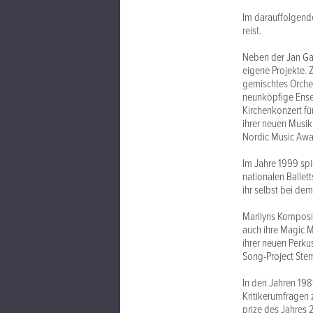
Im darauffolgenden
reist.
Neben der Jan Gar
eigene Projekte. Z
gemischtes Orches
neunköpfige Ensem
Kirchenkonzert fü
ihrer neuen Musik
Nordic Music Awar
Im Jahre 1999 spi
nationalen Ballett
ihr selbst bei de
Marilyns Komposit
auch ihre Magic M
ihrer neuen Perku
Song-Project Ste
In den Jahren 19
Kritikerumfragen 
prize des Jahres 2