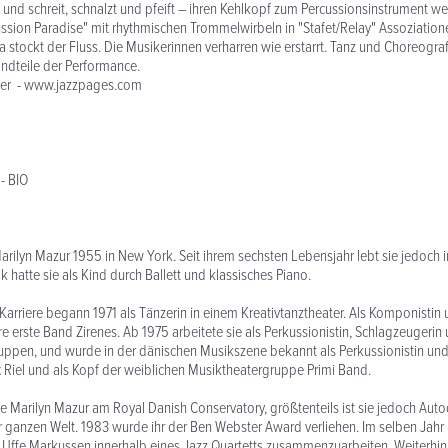
t und schreit, schnalzt und pfeift – ihren Kehlkopf zum Percussionsinstrument we
ssion Paradise" mit rhythmischen Trommelwirbeln in "Stafet/Relay" Assoziation
 stockt der Fluss. Die Musikerinnen verharren wie erstarrt. Tanz und Choreograf
ndteile der Performance.
fer - www.jazzpages.com
- BIO
ilyn Mazur 1955 in New York. Seit ihrem sechsten Lebensjahr lebt sie jedoch 
 hatte sie als Kind durch Ballett und klassisches Piano.
Karriere begann 1971 als Tänzerin in einem Kreativtanztheater. Als Komponistin 
re erste Band Zirenes. Ab 1975 arbeitete sie als Perkussionistin, Schlagzeugerin
uppen, und wurde in der dänischen Musikszene bekannt als Perkussionistin un
x Riel und als Kopf der weiblichen Musiktheatergruppe Primi Band.
 Marilyn Mazur am Royal Danish Conservatory, größtenteils ist sie jedoch Autodi
 ganzen Welt. 1983 wurde ihr der Ben Webster Award verliehen. Im selben Jahr 
ffe Markussen innerhalb eines Jazz Quartetts zusammenzuarbeiten. Weiterhin 