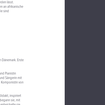
rden lässt.
en an afrikanische
ie sind
in Dänemark. Erste
und Pianistin
 und Sängerin mit
d Komponistin von
dakt, inspiriert
begann sie, mit
entwickelte sie