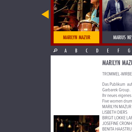
MARIAMA KOUYATE & NGA NENE
MARILYN MAZUR
MARIUS NE
A
B
C
D
E
F
G
MARILYN MAZ
TROMMEL-WIRBEL-
Das Publikum auf 
Garbarek Group.
Ihr neues eigene
Five women drumm
MARILYN MAZUR
LISBETH DIERS
BIRGIT LOKKE L
JOSEFINE CRON
BENITA HAASTRU