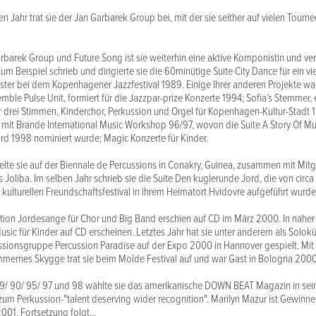
 Jahr trat sie der Jan Garbarek Group bei, mit der sie seither auf vielen Tourn
barek Group und Future Song ist sie weiterhin eine aktive Komponistin und verw
um Beispiel schrieb und dirigierte sie die 60minütige Suite City Dance für ein vi
ter bei dem Kopenhagener Jazzfestival 1989. Einige Ihrer anderen Projekte wa
ble Pulse Unit, formiert für die Jazzpar-prize Konzerte 1994; Sofia’s Stemmer, 
r drei Stimmen, Kinderchor, Perkussion und Orgel für Kopenhagen-Kultur-Stadt 1
 mit Brande International Music Workshop 96/97, wovon die Suite A Story Of Mult
d 1998 nominiert wurde; Magic Konzerte für Kinder.
elte sie auf der Biennale de Percussions in Conakry, Guinea, zusammen mit Mitg
s Joliba. Im selben Jahr schrieb sie die Suite Den kuglerunde Jord, die von cir
m kulturellen Freundschaftsfestival in ihrem Heimatort Hvidovre aufgeführt wurde
ion Jordesange für Chor und Big Band erschien auf CD im März 2000. In naher
usic für Kinder auf CD erscheinen. Letztes Jahr hat sie unter anderem als Solokü
ssionsgruppe Percussion Paradise auf der Expo 2000 in Hannover gespielt. Mit
mmernes Skygge trat sie beim Molde Festival auf und war Gast in Bologna 2000
89/ 90/ 95/ 97 und 98 wählte sie das amerikanische DOWN BEAT Magazin in sei
zum Perkussion-"talent deserving wider recognition". Marilyn Mazur ist Gewinne
001. Fortsetzung folgt...