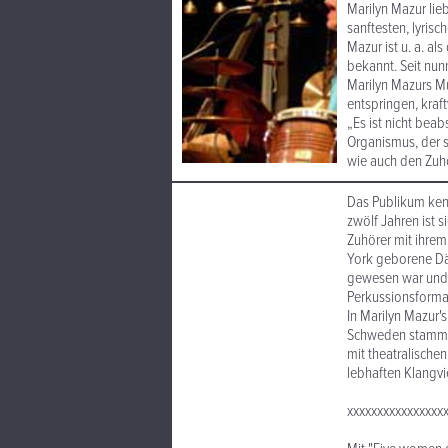
Marilyn Mazur lie
sanftesten, lyris
Mazur ist u. a. a
bekannt. Seit nun
Marilyn Mazurs Mu
entspringen, kraf
„Es ist nicht beab
Organismus, der s
wie auch den Zuhö
Das Publikum kenn
zwölf Jahren ist 
Zuhörer mit ihrem
York geborene Dä
gewesen war und 
Perkussionsformat
In Marilyn Mazur'
Schweden stammen
mit theatralische
lebhaften Klangvie
xxxxxxxxxxxxxxxx