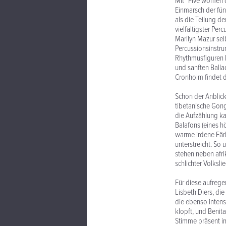
Mit "Five women d
Einmarsch der fün
als die Teilung 
vielfältigster Pe
Marilyn Mazur sel
Percussionsinstru
Rhythmusfiguren k
und sanften Balla
Cronholm findet 
Schon der Anblick
tibetanische Gon
die Aufzählung k
Balafons (eines h
warme irdene Fär
unterstreicht. So
stehen neben afri
schlichter Volksl
Für diese aufreg
Lisbeth Diers, di
die ebenso intens
klopft, und Benit
Stimme präsent im