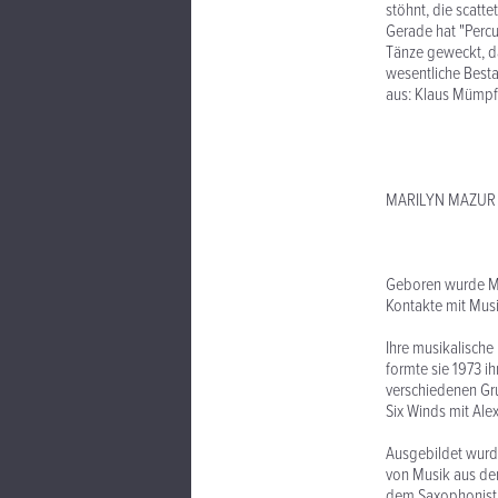
stöhnt, die scatte
Gerade hat "Percu
Tänze geweckt, da
wesentliche Besta
aus: Klaus Mümp
MARILYN MAZUR 
Geboren wurde Mar
Kontakte mit Musik
Ihre musikalische 
formte sie 1973 ih
verschiedenen Gr
Six Winds mit Ale
Ausgebildet wurde
von Musik aus der
dem Saxophonist U