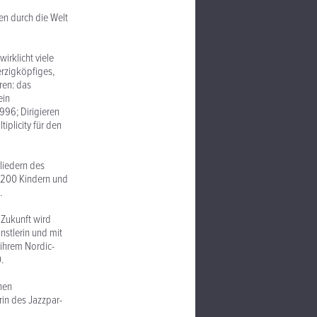
een durch die Welt
irklicht viele
erzigköpfiges,
ren: das
ein
996; Dirigieren
iplicity für den
liedern des
ca 200 Kindern und
.
 Zukunft wird
nstlerin und mit
 ihrem Nordic-
.
nen
rin des Jazzpar-