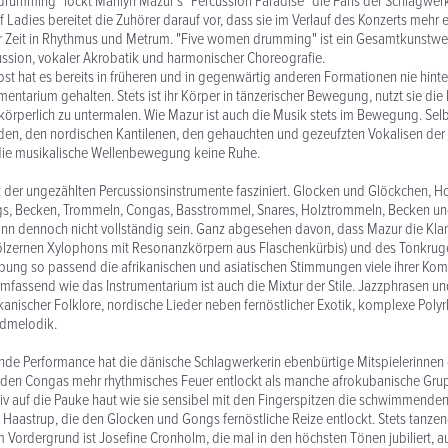
rumming" lockt Marilyn Mazur´s "Percussion Paradise" die Fans der Schlagwer
f Ladies bereitet die Zuhörer darauf vor, dass sie im Verlauf des Konzerts mehr 
der Zeit in Rhythmus und Metrum. "Five women drumming" ist ein Gesamtkunstwe
rcussion, vokaler Akrobatik und harmonischer Choreografie.
bst hat es bereits in früheren und in gegenwärtig anderen Formationen nie hinte
mentarium gehalten. Stets ist ihr Körper in tänzerischer Bewegung, nutzt sie die
örperlich zu untermalen. Wie Mazur ist auch die Musik stets im Bewegung. Selbs
den, den nordischen Kantilenen, den gehauchten und gezeufzten Vokalisen der
die musikalische Wellenbewegung keine Ruhe.
 der ungezählten Percussionsinstrumente fasziniert. Glocken und Glöckchen, Ho
gs, Becken, Trommeln, Congas, Basstrommel, Snares, Holztrommeln, Becken un
ann dennoch nicht vollständig sein. Ganz abgesehen davon, dass Mazur die Kl
ölzernen Xylophons mit Resonanzkörpern aus Flaschenkürbis) und des Tonkruge
bung so passend die afrikanischen und asiatischen Stimmungen viele ihrer Ko
 umfassend wie das Instrumentarium ist auch die Mixtur der Stile. Jazzphrasen u
kanischer Folklore, nordische Lieder neben fernöstlicher Exotik, komplexe Pol
iedmelodik.
ende Performance hat die dänische Schlagwerkerin ebenbürtige Mitspielerinne
e den Congas mehr rhythmisches Feuer entlockt als manche afrokubanische Grup
iv auf die Pauke haut wie sie sensibel mit den Fingerspitzen die schwimmende
a Haastrup, die den Glocken und Gongs fernöstliche Reize entlockt. Stets tanzen
 Vordergrund ist Josefine Cronholm, die mal in den höchsten Tönen jubiliert, a