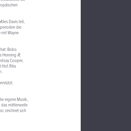
uropäischen
les Davis teil,
rperioden die
ee mit Wayne
 hat: Bobo
els Henning Æ
indsay Cooper,
 Hof, Rita
n.
rstützt.
die eigene Musik,
 das mittlerweile
r, zeichnet sich