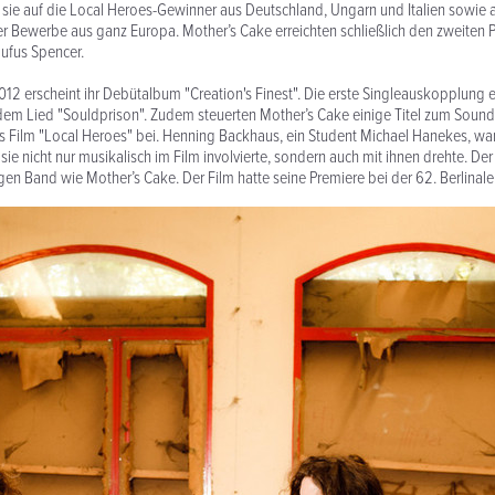
en sie auf die Local Heroes-Gewinner aus Deutschland, Ungarn und Italien sowie a
er Bewerbe aus ganz Europa. Mother’s Cake erreichten schließlich den zweiten Pl
ufus Spencer.
12 erscheint ihr Debütalbum "Creation's Finest". Die erste Singleauskopplung e
dem Lied "Souldprison". Zudem steuerten Mother’s Cake einige Titel zum Sound
Film "Local Heroes" bei. Henning Backhaus, ein Student Michael Hanekes, war 
sie nicht nur musikalisch im Film involvierte, sondern auch mit ihnen drehte. De
ngen Band wie Mother’s Cake. Der Film hatte seine Premiere bei der 62. Berlinal