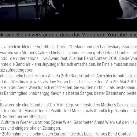
st zahlreiche kleinere Auftritte im Tiroler Oberland und der Landeshauptstadt In
ben sich Mother’s Cake schließlich für ihren ersten großen Band-Contest mit
ds - den International Live Award feat. Austrian Band Contest 2010. Beide Vorr
nte die Band als klarer Jurysieger für sich entscheiden. Im Finale mussten sie si
latz zufriedengeben.
eten sie beim Local Heroes Austria 2010 Band-Contest. Auch hier konnten sie d
 das Westfinale jeweils als Jury-Sieger für sich entscheiden. Am 29. Mai 2010
nale in der Arena Wien für sich entscheiden. Sie wurden nicht nur als beste Band
es Bandmitglied unabhängig davon als bester Sänger, bester Bassist und beste
.
10 waren sie eine Stunde auf GoTV im Zuge von hosted by Mother‘s Cake zu seh
de dabei ihr Musikvideo zu Realitricked Me erstmals öffentlich präsentiert. D
 September veröffentlicht.
e Auftritte in Wiener Locations (Szene Wien, Gasometer, Arena Wien) auf den H
Press und einigen lokalen Zeitungen.
2010 nahmen sie beim ersten Europafinale des Local Heroes Band Contest in