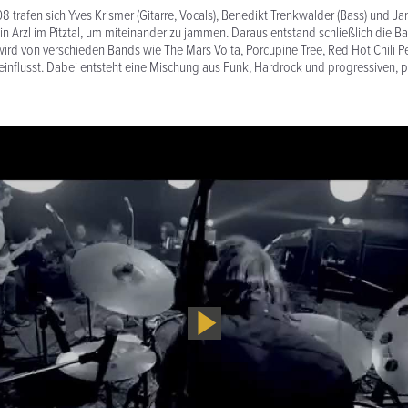
trafen sich Yves Krismer (Gitarre, Vocals), Benedikt Trenkwalder (Bass) und J
in Arzl im Pitztal, um miteinander zu jammen. Daraus entstand schließlich die B
wird von verschieden Bands wie The Mars Volta, Porcupine Tree, Red Hot Chili 
einflusst. Dabei entsteht eine Mischung aus Funk, Hardrock und progressiven, 