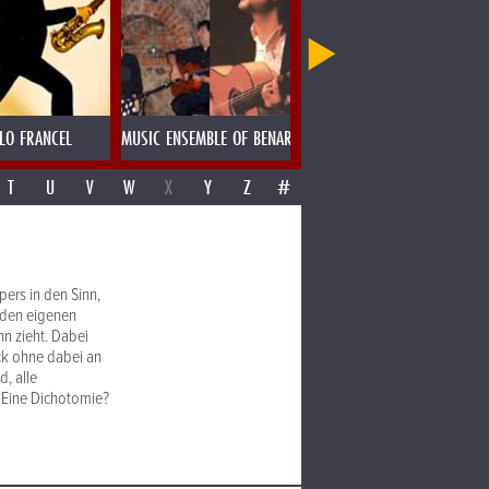
LO FRANCEL
MUSIC ENSEMBLE OF BENARES
MUTHSPIEL & MUTHSPIEL
T
U
V
W
X
Y
Z
#
ers in den Sinn,
 den eigenen
n zieht. Dabei
ck ohne dabei an
d, alle
 Eine Dichotomie?