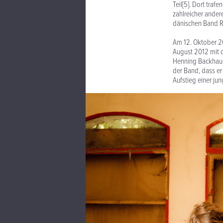
Teil[5]. Dort traf
zahlreicher ander
dänischen Band R
Am 12. Oktober 20
August 2012 mit 
Henning Backhaus 
der Band, dass er 
Aufstieg einer ju