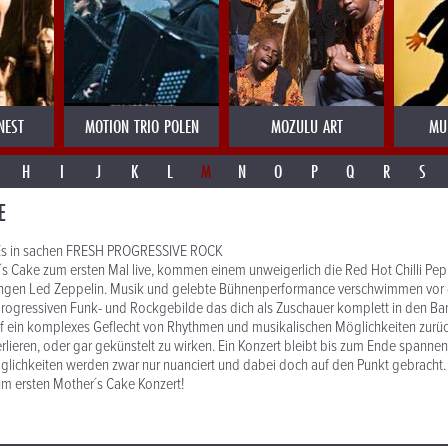
NEST
MOTION TRIO POLEN
MOZULU ART
MU
H
I
J
K
L
M
N
O
P
Q
R
S
E
s in sachen FRESH PROGRESSIVE ROCK
s Cake zum ersten Mal live, kommen einem unweigerlich die Red Hot Chilli Pepp
jungen Led Zeppelin. Musik und gelebte Bühnenperformance verschwimmen vor
rogressiven Funk- und Rockgebilde das dich als Zuschauer komplett in den Ban
auf ein komplexes Geflecht von Rhythmen und musikalischen Möglichkeiten zurü
erlieren, oder gar gekünstelt zu wirken. Ein Konzert bleibt bis zum Ende spannen
glichkeiten werden zwar nur nuanciert und dabei doch auf den Punkt gebracht.
zum ersten Mother´s Cake Konzert!