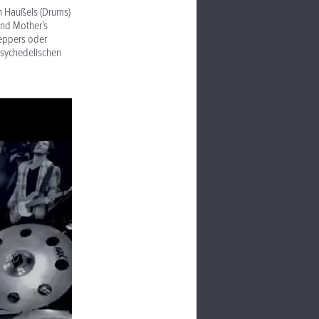
an Haußels (Drums)
and Mother’s
Peppers oder
psychedelischen