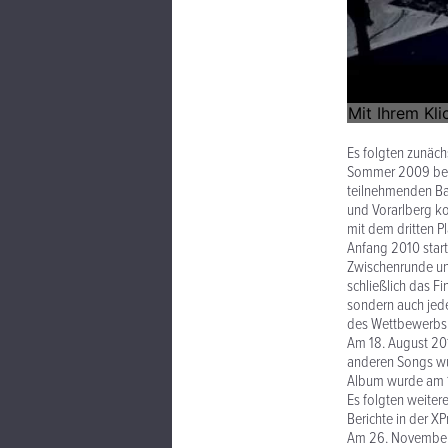
Es folgten zunäch
Sommer 2009 bewar
teilnehmenden Ban
und Vorarlberg kon
mit dem dritten P
Anfang 2010 start
Zwischenrunde und
schließlich das Fi
sondern auch jed
des Wettbewerbs
Am 18. August 20
anderen Songs wur
Album wurde am 1.
Es folgten weiter
Berichte in der X
Am 26. November 