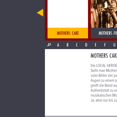
MOSTLY OTHER PEOPLE
MOTHERS CAKE
MOTHERS FI
A
B
C
D
E
F
G
MOTHERS CAK
the LOCAL HEROE
Sieht man Mother´
oder Bilder der 
Augen zu einem p
greift die Band 
Authentizität zu v
musikalischen Mö
Ja, aber nur bis 