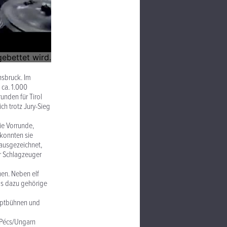
nsbruck. Im
 ca. 1.000
unden für Tirol
ch trotz Jury-Sieg
ie Vorrunde,
 konnten sie
 ausgezeichnet,
r Schlagzeuger
en. Neben elf
as dazu gehörige
auptbühnen und
 Pécs/Ungarn