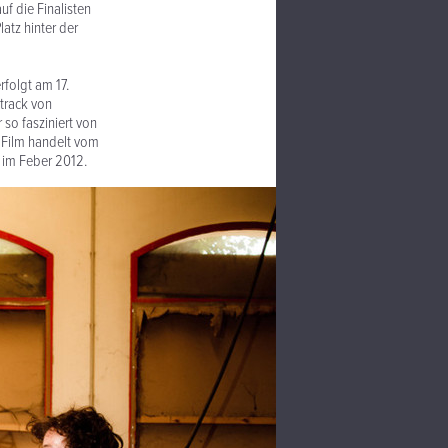
uf die Finalisten
atz hinter der
rfolgt am 17.
track von
so fasziniert von
r Film handelt vom
e im Feber 2012.