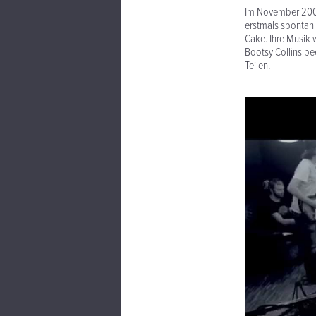
Im November 2008 
erstmals spontan 
Cake. Ihre Musik 
Bootsy Collins be
Teilen.