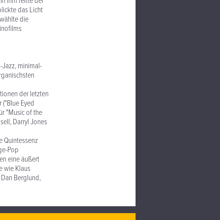
n ihm reifte der
ickte das Licht
 wählte die
inofilms
-Jazz, minimal-
rganischsten
tionen der letzten
r ("Blue Eyed
ür "Music of the
sell, Darryl Jones
e Quintessenz
nge-Pop
ren eine äußert
e wie Klaus
, Dan Berglund,