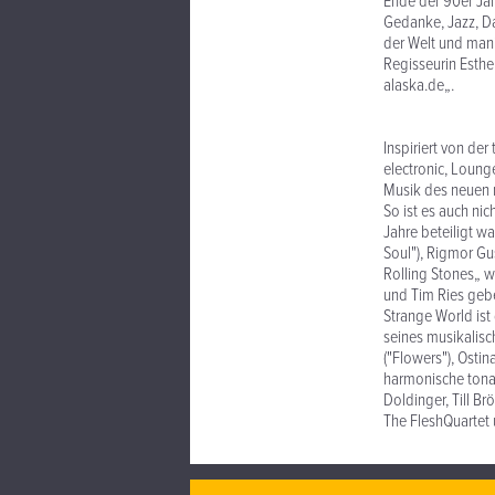
Ende der 90er Jah
Gedanke, Jazz, Da
der Welt und mani
Regisseurin Esth
alaska.de„.
Inspiriert von de
electronic, Loun
Musik des neuen 
So ist es auch ni
Jahre beteiligt wa
Soul"), Rigmor Gus
Rolling Stones„ wu
und Tim Ries geb
Strange World is
seines musikalisc
("Flowers"), Ostin
harmonische tonal
Doldinger, Till B
The FleshQuartet 