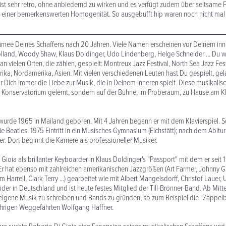
s ist sehr retro, ohne anbiedernd zu wirken und es verfügt zudem über seltsame
n einer bemerkenswerten Homogenität. So ausgebufft hip waren noch nicht mal 
sümee Deines Schaffens nach 20 Jahren. Viele Namen erscheinen vor Deinem inn
land, Woody Shaw, Klaus Doldinger, Udo Lindenberg, Helge Schneider ... Du wa
an vielen Orten, die zählen, gespielt: Montreux Jazz Festival, North Sea Jazz Fes
frika, Nordamerika, Asien. Mit vielen verschiedenen Leuten hast Du gespielt, gel
r Dich immer die Liebe zur Musik, die in Deinem Inneren spielt. Diese musikalis
 Konservatorium gelernt, sondern auf der Bühne, im Proberaum, zu Hause am Kl
wurde 1965 in Mailand geboren. Mit 4 Jahren begann er mit dem Klavierspiel. S
e Beatles. 1975 Eintritt in ein Musisches Gymnasium (Eichstätt); nach dem Abitur
. Dort beginnt die Karriere als professioneller Musiker.
Gioia als brillanter Keyboarder in Klaus Doldinger's "Passport" mit dem er seit
 Er hat ebenso mit zahlreichen amerikanischen Jazzgrößen (Art Farmer, Johnny Gr
Harrell, Clark Terry ...) gearbeitet wie mit Albert Mangelsdorff, Christof Lauer
der in Deutschland und ist heute festes Mitglied der Till-Brönner-Band. Ab Mitt
 eigene Musik zu schreiben und Bands zu gründen, so zum Beispiel die "Zapp
ährigen Weggefährten Wolfgang Haffner.