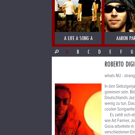
A LIFE A SONG A
AARON PA
A
B
C
D
E
F
G
ROBERTO DIGI
whats NU - strang
In den Siebzigerj
gewesen sein. Blö
Deutschlands Jaz
wenig zu tun. Das
coolen Songwriter
Es zahlt sich eb
wie Art Farmer, J
Gioia arbeitete i
verschiedenen Ein