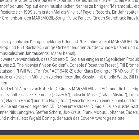
re suchte Roberto Di Gioia eine Expansion seines musikalischen Schaffens und i
ncefloor und Pop auf einen musikalischen Nenner zu bringen: "MarsmobiL„ erbl
festierte sich 1999 zum ersten Mal als Vinyl auf Payola Records. Ein Jahr später
er Gronenborn den MARSMOBIL-Song "Palak Paneer„ für den Soundtrack ihres K
r trashig-analogen Klangästhetik der 60er und 70er Jahre vereint MARSMOBIL Nu
gePop und Burt-Bacharach-artige Orchestrierungen zu "der wunderbarsten und o
musikalischen Jahrtausends" (Azhar Kamal).
cht weiter verwunderlich, dass Roberto Di Gioia an einigen maßgeblichen Produk
r, wie z.B. The Notwist ("Neon Golden"), Console ("Reset the Preset"), Till Brönne
tafsson ("I Will Wait For You" ACT 9418-2) oder Klaus Doldinger ("RMX vol.1"). F
rde er kürzlich in München zu einer Recording-Session mit Charlie Watts, Bill Fri
eten.
t das Debüt-Album von Roberto Di Gioia's MARSMOBIL auf ACT und die bisherig
hen Schaffens. Jazz-Elemente ("Crazy 5"), Indische Musik ("Talam Mishra"), Lou
ati ("Hand in Hand") und Trip Hop ("Trust") verschmelzen zu einer Einheit und füh
e Ehe auf der vorliegenden CD. Dabei unterstützen Di Gioia u.a. so illustre Gäst
rönner, Nils Landgren, Steffen Schorn, Joo Kraus, Frank Möbus, Johannes Enders
und nicht zuletzt Wigald Boning, der auch das Cover-Artwork gestaltete.