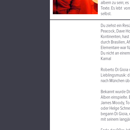
albern zu sein; e
Texte. Es lebt vo
selbst.
Du ziehst ein Re
Peacock, Dave Hol
Kontinenten, hast 
durch Brasilien, A
Elementare war fü
Du nicht an einem
Kamal
Roberto Di Gioia 
Lieblingsmusik: di
nach München über
Bekannt wurde Di 
Alben einspielte.
James Moody, Tom 
oder Helge Schnei
begann Di Gioia,
mit seinem langj