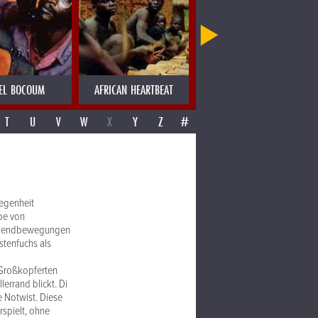
EL BOCOUM
AFRICAN HEARTBEAT
AJAS SOULGROUP
T
U
V
W
X
Y
Z
#
legenheit
pe von
 Jugendbewegungen
stenfuchs als
-Großkopferten
errand blickt. Di
e Notwist. Diese
spielt, ohne