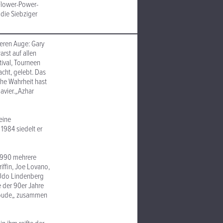
 Flower-Power-
die Siebziger
eren Auge: Gary
rst auf allen
tival, Tourneen
acht, gelebt. Das
che Wahrheit hast
avier.„Azhar
eine
 1984 siedelt er
 1990 mehrere
iffin, Joe Lovano,
, Udo Lindenberg
e der 90er Jahre
elbude„ zusammen