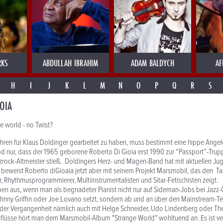
RKS
ABDULLAH IBRAHIM
ADAM BALDYCH
AF
H
I
J
K
L
M
N
O
P
Q
R
S
OIA
e world - no Twist?
ahren für Klaus Doldinger gearbeitet zu haben, muss bestimmt eine hippe Ange
d nur, dass der 1965 geborene Roberto Di Gioia erst 1990 zur “Passport”-Trup
zrock-Altmeister stieß. Doldingers Herz- und Magen-Band hat mit aktuellen
 beweist Roberto diGioaia jetzt aber mit seinem Projekt Marsmobil, das den Ta
, Rhythmusprogrammierer, Multiinstrumentalisten und Sitar-Fetischisten zeigt.
en aus, wenn man als begnadeter Pianist nicht nur auf Sideman-Jobs bei Jazz
ohnny Griffin oder Joe Lovano setzt, sondern ab und an über den Mainstream-Tell
n der Vergangenheit nämlich auch mit Helge Schneider, Udo Lindenberg oder Th
flüsse hört man dem Marsmobil-Album "Strange World" wohltuend an. Es ist ver