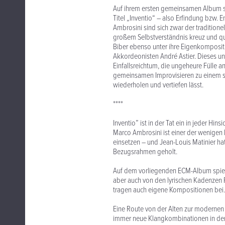
Auf ihrem ersten gemeinsamen Album s
Titel „Inventio“ – also Erfindung bzw. 
Ambrosini sind sich zwar der tradition
großem Selbstverständnis kreuz und qu
Biber ebenso unter ihre Eigenkomposit
Akkordeonisten André Astier. Dieses u
Einfallsreichtum, die ungeheure Fülle a
gemeinsamen Improvisieren zu einem s
wiederholen und vertiefen lässt.
****
Inventio” ist in der Tat ein in jeder Hin
Marco Ambrosini ist einer der wenigen 
einsetzen – und Jean-Louis Matinier ha
Bezugsrahmen geholt.
Auf dem vorliegenden ECM-Album spiel
aber auch von den lyrischen Kadenzen Pe
tragen auch eigene Kompositionen bei.
Eine Route von der Alten zur modernen 
immer neue Klangkombinationen in der s