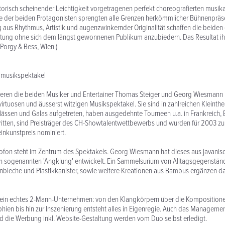
torisch scheinender Leichtigkeit vorgetragenen perfekt choreografierten musik
le der beiden Protagonisten sprengten alle Grenzen herkömmlicher Bühnenpräse
 aus Rhythmus, Artistik und augenzwinkernder Originalität schaffen die beide
altung ohne sich dem längst gewonnenen Publikum anzubiedern. Das Resultat ihrer
 Porgy & Bess, Wien )
musikspektakel
ieren die beiden Musiker und Entertainer Thomas Steiger und Georg Wiesmann 
irtuosen und äusserst witzigen Musikspektakel. Sie sind in zahlreichen Kleinthea
anlässen und Galas aufgetreten, haben ausgedehnte Tourneen u.a. in Frankreich,
itten, sind Preisträger des CH-Showtalentwettbewerbs und wurden für 2003 zum
inkunstpreis nominiert.
ylofon steht im Zentrum des Spektakels. Georg Wiesmann hat dieses aus javani
en sogenannten 'Angklung' entwickelt. Ein Sammelsurium von Alltagsgegenstän
bleche und Plastikkanister, sowie weitere Kreationen aus Bambus ergänzen da
 ein echtes 2-Mann-Unternehmen: von den Klangkörpern über die Komposition
hien bis hin zur Inszenierung entsteht alles in Eigenregie. Auch das Managemen
d die Werbung inkl. Website-Gestaltung werden vom Duo selbst erledigt.