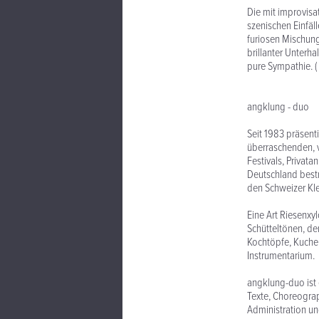
Die mit improvisa
szenischen Einfäl
furiosen Mischung
brillanter Unterh
pure Sympathie. (
angklung - duo 
Seit 1983 präsent
überraschenden, v
Festivals, Privat
Deutschland bestr
den Schweizer Kle
Eine Art Riesenx
Schütteltönen, d
Kochtöpfe, Kuchen
Instrumentarium.
angklung-duo ist
Texte, Choreograp
Administration un