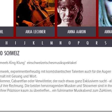
HL
ANJA LECHNER
ANNA AARON
ANNA
H
I
J
K
L
M
N
O
P
Q
R
S
O SCHWEIZ
meets King Klung' einschweizerischesmusikspektakel
rwerk, experimentierfreudig mit komödiantischen Talenten auch für die Augen 
malt mit Gesang und Wort.
kkenner, Cabaretfan oder Verwöhnter, der nach etwas ganz Exklusivem sucht - 
uf ihre Rechnung. Die beiden hervorragenden Musiker und Showmen sind in ihre
hrer Präzision kaum zu übertreffen... ein fulminanter Musikabend zum ZuHören