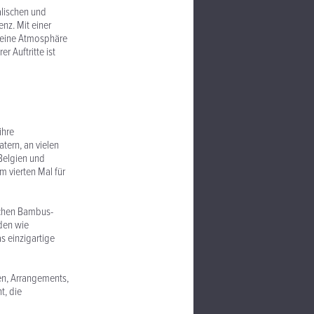
alischen und
nz. Mit einer
n eine Atmosphäre
 Auftritte ist
ihre
tern, an vielen
 Belgien und
 vierten Mal für
schen Bambus-
den wie
s einzigartige
en, Arrangements,
t, die