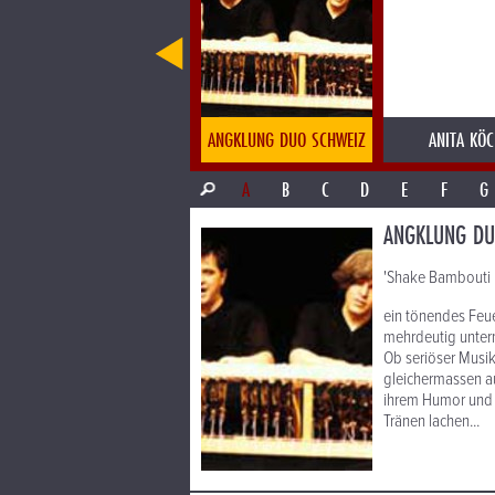
IFUNA COLLECTIVE
ANGELIQUE KIDJO
ANGKLUNG DUO SCHWEIZ
ANITA KÖC
A
B
C
D
E
F
G
ANGKLUNG DU
'Shake Bambouti 
ein tönendes Feue
mehrdeutig unter
Ob seriöser Musi
gleichermassen a
ihrem Humor und i
Tränen lachen...