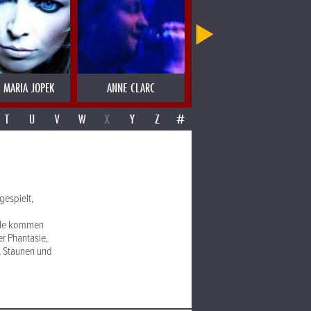
 MARIA JOPEK
ANNE CLARC
ANNE WYLIE
T
U
V
W
X
Y
Z
#
gespielt,
alle kommen
r Phantasie,
, Staunen und