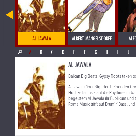
LA
AL JAWALA
ALBERT MANGELSDORFF
ALE
A
B
C
D
E
F
G
H
I
J
AL JAWALA
Balkan Big Beats: Gypsy Roots taken to
Al Jawala überträgt den treibenden Gr
Hochzeitsmusik auf die Rhythmen urban
begeistern Äl Jawala ihr Publikum und t
Roma Musik trifft auf Drum`n`Bass, und