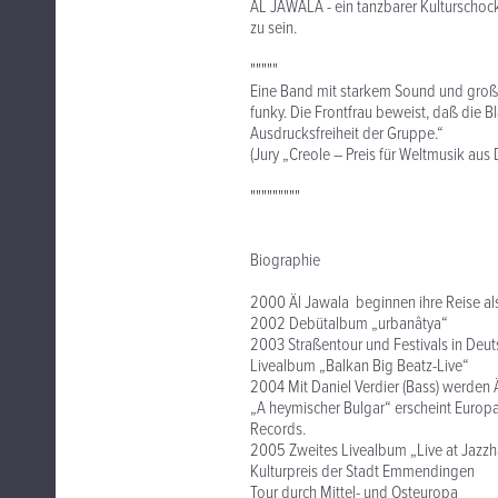
ÄL JAWALA - ein tanzbarer Kulturscho
zu sein.
"""""
Eine Band mit starkem Sound und gro
funky. Die Frontfrau beweist, daß die 
Ausdrucksfreiheit der Gruppe.“
(Jury „Creole – Preis für Weltmusik aus
"""""""""
Biographie
2000 Äl Jawala beginnen ihre Reise als
2002 Debütalbum „urbanâtya“
2003 Straßentour und Festivals in Deut
Livealbum „Balkan Big Beatz-Live“
2004 Mit Daniel Verdier (Bass) werden 
„A heymischer Bulgar“ erscheint Europ
Records.
2005 Zweites Livealbum „Live at Jazzh
Kulturpreis der Stadt Emmendingen
Tour durch Mittel- und Osteuropa