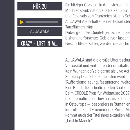
Ein hitziger Cocktail, in dem sich sämtl
HÖR ZU
Mit ihrer Kombination aus Balkan Sou
und Festivals von Frankreich bis ans 
AL JAWALA erschaffen einen fesselnden
Tanzflächen trägt.
AL JAWALA
Dabei geht das Quintett jedoch ein paar
bisher unerforschtes Gebiet vor, lassen
CRAZY - LOST IN MANELE
Geschichtenerzähler, werden melancholisc
ÄL JAWALA sind die große Überraschun
Virtuosität und verblüffender musikalisc
Kein Wunder, daß sie gerne als Live Act
Smoking Orchester eingeladen werden
"Auffordernd, feurig, faszinierend, w
Eine Band, die sicherlich jeden Saal z
Beim CREOLE Preis für Weltmusik 2007
der internationalen Jury ausgezeichnet.
In Osteuropa – besonders in Rumänien, 
Importeure und Erneuerer der Roma-Mu
kommt auch der Titel ihres aktuellen A
„Lost In Manele“