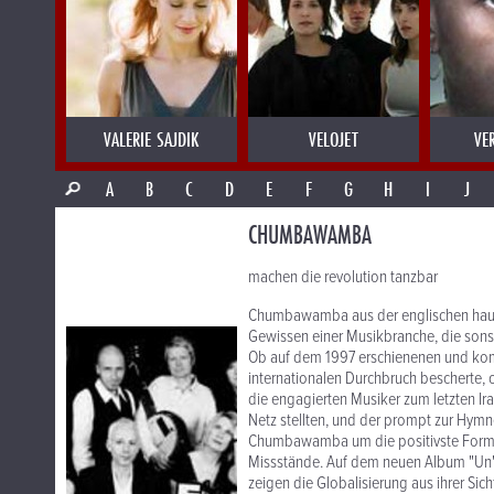
VALERIE SAJDIK
VELOJET
VE
A
B
C
D
E
F
G
H
I
J
CHUMBAWAMBA
machen die revolution tanzbar
Chumbawamba aus der englischen hausb
Gewissen einer Musikbranche, die sonst
Ob auf dem 1997 erschienenen und ko
internationalen Durchbruch bescherte
die engagierten Musiker zum letzten I
Netz stellten, und der prompt zur Hym
Chumbawamba um die positivste Form de
Missstände. Auf dem neuen Album "U
zeigen die Globalisierung aus ihrer S