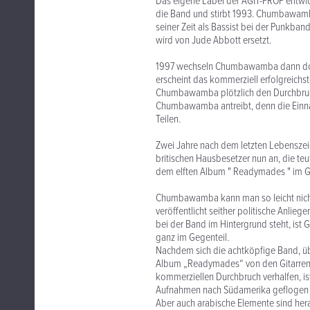
Das eigene Label der AGIT-PROP entwick
die Band und stirbt 1993. Chumbawamba 
seiner Zeit als Bassist bei der Punkban
wird von Jude Abbott ersetzt.
1997 wechseln Chumbawamba dann doch
erscheint das kommerziell erfolgreichs
Chumbawamba plötzlich den Durchbruch. 
Chumbawamba antreibt, denn die Einnahme
Teilen.
Zwei Jahre nach dem letzten Lebenszei
britischen Hausbesetzer nun an, die teu
dem elften Album " Readymades " im 
Chumbawamba kann man so leicht nichts
veröffentlicht seither politische Anli
bei der Band im Hintergrund steht, ist 
ganz im Gegenteil.
Nachdem sich die achtköpfige Band, üb
Album „Readymades“ von den Gitarren 
kommerziellen Durchbruch verhalfen, ist
Aufnahmen nach Südamerika geflogen u
Aber auch arabische Elemente sind h