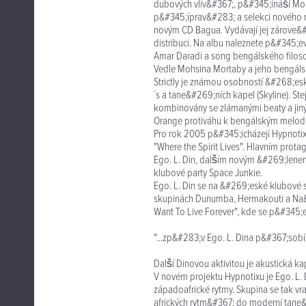
dubových vliv&#367;, p&#345;ináší Moh
p&#345;íprav&#283; a selekci nového 
novým CD Bagua. Vydávají jej zárove&#
distribuci. Na albu naleznete p&#345;
Amar Daradi a song bengálského filosof
Vedle Mohsina Mortaby a jeho bengálsk
Strictly je známou osobností &#268;e
´s a tane&#269;ních kapel (Skyline). St
kombinovány se zlámanými beaty a jiný
Orange protiváhu k bengálským melod
Pro rok 2005 p&#345;icházejí Hypnoti
"Where the Spirit Lives". Hlavním prot
Ego. L. Din, dalším novým &#269;lenem 
klubové party Space Junkie.
Ego. L. Din se na &#269;eské klubové s
skupinách Dunumba, Hermakouti a Na&
Want To Live Forever", kde se p&#345;
"...zp&#283;v Ego. L. Dina p&#367;sobí
Další Dinovou aktivitou je akustická kap
V novém projektu Hypnotixu je Ego. L. 
západoafrické rytmy. Skupina se tak v
afrických rytm&#367; do moderní tane&