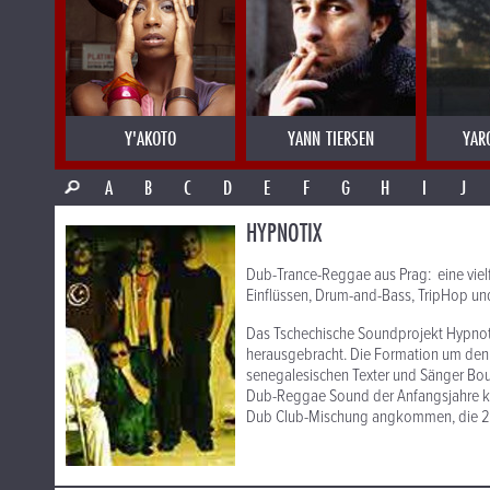
Y'AKOTO
YANN TIERSEN
YAR
A
B
C
D
E
F
G
H
I
J
HYPNOTIX
Dub-Trance-Reggae aus Prag: eine vie
Einflüssen, Drum-and-Bass, TripHop u
Das Tschechische Soundprojekt Hypnot
herausgebracht. Die Formation um den 
senegalesischen Texter und Sänger Bou
Dub-Reggae Sound der Anfangsjahre kon
Dub Club-Mischung angkommen, die 200