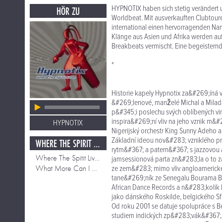
HYPNOTIX haben sich stetig verändert 
HÖR ZU
Worldbeat. Mit ausverkauften Clubtoure
international einen hervorragenden 
Klänge aus Asien und Afrika werden au
Breakbeats vermischt. Eine begeistern
*
Historie kapely Hypnotix za&#269;íná v
&#269;lenové, manželé Michal a Milada
p&#345;i poslechu svých oblíbených vi
inspira&#269;ní vliv na jeho vznik m&#
HYPNOTIX
Nigerijský orchestr King Sunny Adeho a
Základní ideou nov&#283; vzniklého p
WHERE THE SPIRIT LIVES
rytm&#367; a patern&#367; s jazzovou
Where The Spitit Lives
jamsessionová parta zn&#283;la o to 
What More Can I Say
ze zem&#283; mimo vliv angloamerické
tane&#269;ník ze Senegalu Bourama Bad
African Dance Records a n&#283;kolik 
jako dánského Roskilde, belgického 
Od roku 2001 se datuje spolupráce s
studiem indických zp&#283;vák&#367;. 