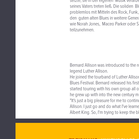
setzte, sie in der eigenen Musik verarbe
seines Vaters treten ließ. Die soliden 
problemlos mit Mitteln des Rock, Funk
den guten alten Blues in weitere Genera
wie Norah Jones, Maceo Parker oder Sh
teilzunehmen.
Bernard Allison was introduced to the ro
legend Luther Allison.
He joined the tourband of Luther Allison
Blues Festival. Bernard released his fir
started touring with his own group all 
he grew up with into the new century m
"It's just a big pleasure for me to cont
Allison. I just go and do what I've lea
Albert King. So, I'm trying to keep the bl