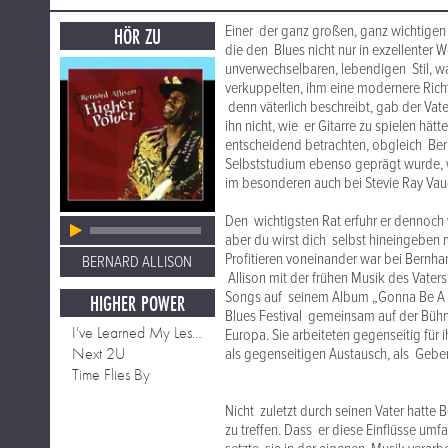
Einer der ganz großen, ganz wichtigen 
HÖR ZU
die den Blues nicht nur in exzellenter 
unverwechselbaren, lebendigen Stil, wa
verkuppelten, ihm eine modernere Richt
denn väterlich beschreibt, gab der Vat
ihn nicht, wie er Gitarre zu spielen hä
entscheidend betrachten, obgleich Berna
Selbststudium ebenso geprägt wurde, w
im besonderen auch bei Stevie Ray V
Den wichtigsten Rat erfuhr er dennoch 
aber du wirst dich selbst hineingeben 
Profitieren voneinander war bei Bernhar
BERNARD ALLISON
Allison mit der frühen Musik des Vater
Songs auf seinem Album „Gonna Be A L
HIGHER POWER
Blues Festival gemeinsam auf der Bühne
I've Learned My Lesson
Europa. Sie arbeiteten gegenseitig für
Next 2U
als gegenseitigen Austausch, als Geb
Time Flies By
Nicht zuletzt durch seinen Vater hatte
zu treffen. Dass er diese Einflüsse um