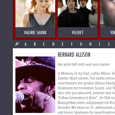
VALERIE SAJDIK
VELOJET
VE
A
B
C
D
E
F
G
H
I
J
BERNARD ALLISON
der apfel fällt nicht weit vom stamm
In Memory of my Dad, Luther Allison. D
Zweiter. Nach seinem Tod rückte immer 
neun Kindern der großen Allison-Family
Strukturen mit modernen Sound- und Sti
dies sehr gut ankommt, beweist sein n
"A New Generation Is Born" - Im Stile 
Bluesgrößen mehr, aufgepeppt mit Rock
Vorreiter. Wir leben im 21. Jahrhunder
und lassen Spielraum für neue Kreation