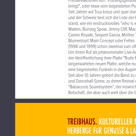
Pressereaktionen von "Frühlingsgefühl
bringt", oder etwa vom begeisterten Pub
Seit Jahren auf Tour kreuz und quer durc
und der Schweiz liest sich die Liste d
stand, wie ein eindrucksvolles "who is 
Wailers, Burning Spear, Jimmy Cliff, 
Casino Royale, Sergent Garcia, Mother 
Blumentopf, Main Concept oder Fettes 
(1998 und 1999) schon zweimal zum off
Um ihrem Ruf als phänomenaler Live-Ac
der Veröffentlichung ihrer Platte "Rude
langerwarteten neuen Platte, welche nu
eine begeistertes Funkeln in den Aug
Seit über 10 Jahren gehört die Band z
und Dancehall-Szene, zu deren Revival 
"Babacools Soundsystem", der inzwische
Botschaft, die aber auch weit über die 