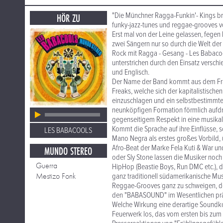
"Die Münchner Ragga-Funkin'- Kings br
HÖR ZU
funky-jazz-tunes und reggae-grooves v
Erst mal von der Leine gelassen, fegen 
zwei Sängern nur so durch die Welt de
Rock mit Ragga - Gesang - Les Babacoo
unterstrichen durch den Einsatz versch
und Englisch.
Der Name der Band kommt aus dem Franz
Freaks, welche sich der kapitalistische
einzuschlagen und ein selbstbestimmte
neunköpfigen Formation förmlich aufdr
gegenseitigem Respekt in eine musikal
Kommt die Sprache auf ihre Einflüsse, s
LES BABACOOLS
Mano Negra als erstes großes Vorbild, 
Afro-Beat der Marke Fela Kuti & War un
MUNDO STEREO
oder Sly Stone lassen die Musiker noc
Guerra
HipHop (Beastie Boys, Run DMC etc.), d
Mestizo Fonk
ganz traditionell südamerikanische Mu
Reggae-Grooves ganz zu schweigen, der 
den "BABASOUND" im Wesentlichen prä
Welche Wirkung eine derartige Soundkoll
Feuerwerk los, das vom ersten bis zum 