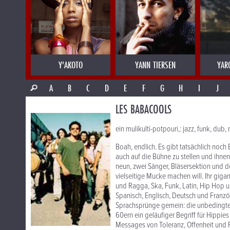
Y'AKOTO
YANN TIERSEN
YAR
A
B
C
D
E
F
G
H
I
J
LES BABACOOLS
ein mulikulti-potpouri,: jazz, funk, du
Boah, endlich. Es gibt tatsächlich noch
auch auf die Bühne zu stellen und ihn
neun, zwei Sänger, Bläsersektion und d
vielseitige Mucke machen will. Ihr giga
und Ragga, Ska, Funk, Latin, Hip Hop 
Spanisch, Englisch, Deutsch und Franzö
Sprachsprünge gemein: die unbedingte 
60ern ein geläufiger Begriff für Hippi
Messages von Toleranz, Offenheit und R