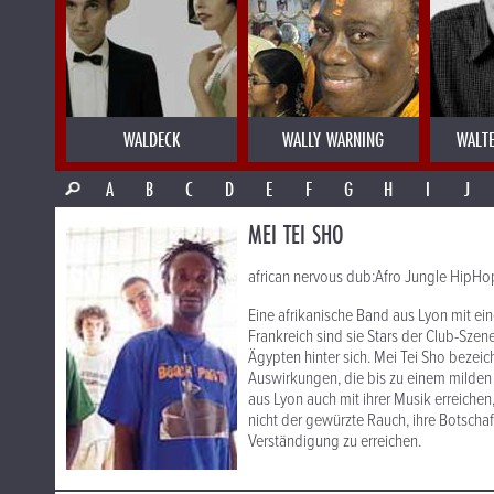
WALDECK
WALLY WARNING
WALT
A
B
C
D
E
F
G
H
I
J
MEI TEI SHO
african nervous dub:Afro Jungle HipHop
Eine afrikanische Band aus Lyon mit ei
Frankreich sind sie Stars der Club-Szen
Ägypten hinter sich. Mei Tei Sho bezei
Auswirkungen, die bis zu einem milden
aus Lyon auch mit ihrer Musik erreichen, 
nicht der gewürzte Rauch, ihre Botscha
Verständigung zu erreichen.