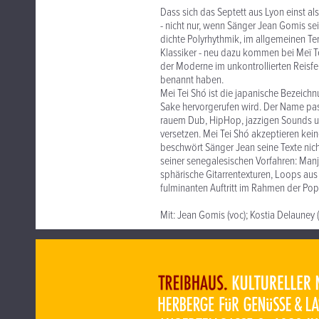
Dass sich das Septett aus Lyon einst al
- nicht nur, wenn Sänger Jean Gomis se
dichte Polyrhythmik, im allgemeinen Te
Klassiker - neu dazu kommen bei Meï T
der Moderne im unkontrollierten Reisf
benannt haben.
Mei Tei Shó ist die japanische Bezeic
Sake hervorgerufen wird. Der Name pass
rauem Dub, HipHop, jazzigen Sounds un
versetzen. Mei Tei Shó akzeptieren kein
beschwört Sänger Jean seine Texte nich
seiner senegalesischen Vorfahren: Man
sphärische Gitarrentexturen, Loops au
fulminanten Auftritt im Rahmen der P
Mit: Jean Gomis (voc); Kostia Delauney (g