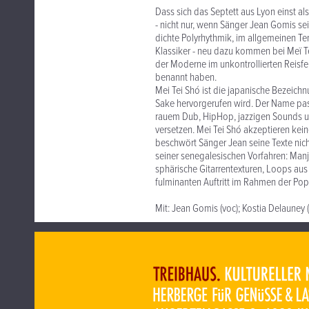
Dass sich das Septett aus Lyon einst al
- nicht nur, wenn Sänger Jean Gomis se
dichte Polyrhythmik, im allgemeinen Te
Klassiker - neu dazu kommen bei Meï T
der Moderne im unkontrollierten Reisf
benannt haben.
Mei Tei Shó ist die japanische Bezeic
Sake hervorgerufen wird. Der Name pass
rauem Dub, HipHop, jazzigen Sounds un
versetzen. Mei Tei Shó akzeptieren kein
beschwört Sänger Jean seine Texte nich
seiner senegalesischen Vorfahren: Man
sphärische Gitarrentexturen, Loops au
fulminanten Auftritt im Rahmen der P
Mit: Jean Gomis (voc); Kostia Delauney (g