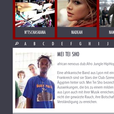
N'TSCHASKANA
NADEAH
NA
A
B
C
D
E
F
G
H
I
J
MEI TEI SHO
african nervous dub:Afro Jungle HipHop
Eine afrikanische Band aus Lyon mit ei
Frankreich sind sie Stars der Club-Szen
Ägypten hinter sich. Mei Tei Sho bezei
Auswirkungen, die bis zu einem milden
aus Lyon auch mit ihrer Musik erreichen, 
nicht der gewürzte Rauch, ihre Botscha
Verständigung zu erreichen.