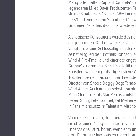
Mangus lebhaften Rap auf 'Candela', de
legendären Miles-Davis-Produzenten Te
sie die Staaten von Ost nach West und 
persönlich verfiel dem Sound der fünf 
Goldenen Zeitalters des Funk wiederen
Als logische Konsequenz wurde das neu
aufgenommen. Dort entwickelte sich ei
Vaughn, der eine Schlüsselfigur in der B
selbst Mitglied der Brothers Johnson, s
Wind & Fire-Fmailie und einer der engst
Groove' zusammen). Sein Einsatz führt
Künstlern wie dem großartigen Stevie W
Töchtern, seiner Frau und ihren Freunde
Director von Snoop Doggy Dog: Terrac
Wind & Fire. Auch noJazz selbst bracht
Minu Cinelu, der als Star-Percussionist 
neben Sting, Peter Gabriel, Pat Methen
in Paris mit noJazz ihr Talent am Misc
Vom ersten Track an, dem berauschend
sie über einen Klangdschungel rhythmi
'Innervisions' ist zu hören, wenn er murm
good"... noJazz hypnotisieren den Hörer