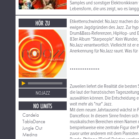
Samples und sonstiger Elektronikkram ve
Lebensform, die uns zeigt, wo es langg
Etikettenschwindel: NoJazz machen doch
HÖR ZU
ewigen Jagdgründen des Jazz. Zur hype
Drum&Bass-Referenzen, HipHop- und Eth
83er Album "Starpeople". Kein Wunder
NoJazz verantwortlich. Vielleicht ist er
Anerkennung für NoJazz raunt. Was für e
••••••••••••••••
Zuweilen liefert die Realität die beste
die laut der französischen Tageszeitun
NOJAZZ
auswählen können. Die Entscheidung erw
weit mehr als "nur" Jazz.
NO LIMITS
Mit dem neuen Jahrtausend wächst in Par
Candela
Dancefloor. In diesem Sinne finden sich f
TablaDance
musikalischen Bereichen einen Namen ma
beispielsweise eine zentrale Figur der
Jungle Out
zuvor unter anderem mit dem Pianisten
Medina