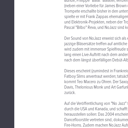
Bunde, Philippe "Balat" Balatier, verdie
(neben einer Vorliebe für James Brown
Trompete erschallte bisher in den unte
spielte er mit Frank Zappas ehemalige
und Elektronik-Projekten, neben der T
Pascal "Bilbo" Reva, und NoJazz sind k
Der Sound von NoJazz erweist sich als 
jazzige Bläsersätze treffen auf amtlich
wird zudem mit immenser Spielfreude s
lang einen Live-Auftritt nach dem ande
nach dem längst überfälligen Debüt-Al
Dieses erscheint (zumindest in Frankre
Fatboy Slims anvertraut werden; tatsäch
kommt Teo Macero zu Ohren. Der Saxoph
Davis, Thelonious Monk und Art Garfunke
zurück.
Auf die Veröffentlichung von "No Jazz"
durch die USA und Kanada, und schafft 
herausstellen sollen: Das 2004 ersche
Dancefloorstile vertreten sind, dokumen
Fire-Horns. Zudem machen NoJazz Aufn