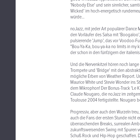
'Nobody Else' und sein sinnlicher, samt
Wicked' im hoch-energetisch runderneu
würde...
noJazz, mit jeder Art populärer Dance M
den Vorläufer des Salsa mit 'Boogaloo',
pulsierende 'Jump', das vor Voodoo-F
"Bou-Ya-Ka, bou-ya-ka no limits in my 
der schon in den fünfzigern der italien
Und die Nervenkitzel hören noch lange 
Trompete und 'Bridge' mit den abstrak
mögliche Erben von Weather Report. Und
Maurice White und Stevie Wonder ins S
dem Mikrophon! Der Bonus-Track 'Le K 
Claude Nougaro, die noJazz im zeitge
Toulouse 2004 fertigstellte. Nougaro 
Progressiv, aber auch den Wurzeln treu,
auch die Fans der ersten Stunde nicht e
überraschenden Breaks, surrealen Ambi
zukunftsweisenden Swing mit Spuren vo
Schuß Rock und Hip-Hop geschaffen. Der