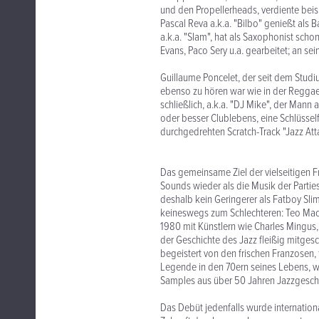
und den Propellerheads, verdiente bei
Pascal Reva a.k.a. "Bilbo" genießt als
a.k.a. "Slam", hat als Saxophonist schon
Evans, Paco Sery u.a. gearbeitet; an sei
Guillaume Poncelet, der seit dem Studi
ebenso zu hören war wie in der Reggae
schließlich, a.k.a. "DJ Mike", der Man
oder besser Clublebens, eine Schlüsself
durchgedrehten Scratch-Track "Jazz Att
Das gemeinsame Ziel der vielseitigen 
Sounds wieder als die Musik der Parti
deshalb kein Geringerer als Fatboy Sl
keineswegs zum Schlechteren: Teo Mac
1980 mit Künstlern wie Charles Mingus,
der Geschichte des Jazz fleißig mitges
begeistert von den frischen Franzosen, 
Legende in den 70ern seines Lebens, 
Samples aus über 50 Jahren Jazzgeschi
Das Debüt jedenfalls wurde internationa