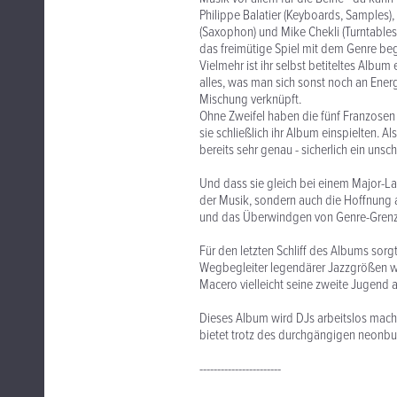
Philippe Balatier (Keyboards, Samples),
(Saxophon) und Mike Chekli (Turntables)
das freimütige Spiel mit dem Genre b
Vielmehr ist ihr selbst betiteltes Albu
alles, was man sich sonst noch an Ener
Mischung verknüpft.
Ohne Zweifel haben die fünf Franzosen 
sie schließlich ihr Album einspielten.
bereits sehr genau - sicherlich ein uns
Und dass sie gleich bei einem Major-La
der Musik, sondern auch die Hoffnung 
und das Überwindgen von Genre-Grenzen
Für den letzten Schliff des Albums sor
Wegbegleiter legendärer Jazzgrößen wi
Macero vielleicht seine zweite Jugend a
Dieses Album wird DJs arbeitslos mach
bietet trotz des durchgängigen neonbu
-----------------------