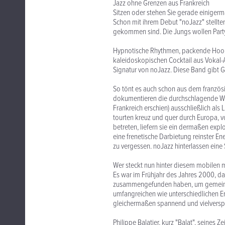
Jazz ohne Grenzen aus Frankreich
Sitzen oder stehen Sie gerade einiger
Schon mit ihrem Debut "noJazz" stellte
gekommen sind. Die Jungs wollen Party
Hypnotische Rhythmen, packende Hookl
kaleidoskopischen Cocktail aus Vokal-A
Signatur von noJazz. Diese Band gibt 
So tönt es auch schon aus dem franzö
dokumentieren die durchschlagende Wir
Frankreich erschien) ausschließlich als
tourten kreuz und quer durch Europa, v
betreten, liefern sie ein dermaßen expl
eine frenetische Darbietung reinster En
zu vergessen. noJazz hinterlassen eine
Wer steckt nun hinter diesem mobilen m
Es war im Frühjahr des Jahres 2000, daß 
zusammengefunden haben, um gemeinsam
umfangreichen wie unterschiedlichen 
gleichermaßen spannend und vielversp
Philippe Balatier, kurz "Balat", seine