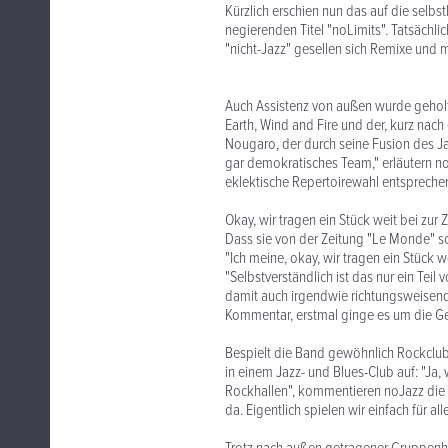
Kürzlich erschien nun das auf die selb
negierenden Titel "noLimits". Tatsächl
"nicht-Jazz" gesellen sich Remixe und 
Auch Assistenz von außen wurde geholt
Earth, Wind and Fire und der, kurz nac
Nougaro, der durch seine Fusion des J
gar demokratisches Team," erläutern no
eklektische Repertoirewahl entsprechen
Okay, wir tragen ein Stück weit bei zur 
Dass sie von der Zeitung "Le Monde" sc
"Ich meine, okay, wir tragen ein Stück w
"Selbstverständlich ist das nur ein Tei
damit auch irgendwie richtungsweisend
Kommentar, erstmal ginge es um die Geg
Bespielt die Band gewöhnlich Rockclub
in einem Jazz- und Blues-Club auf: "Ja,
Rockhallen", kommentieren noJazz die A
da. Eigentlich spielen wir einfach für al