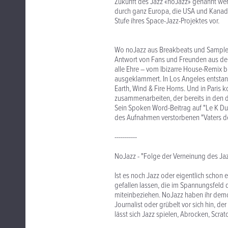
Zukunft des Jazz «noJazz» genannt we
durch ganz Europa, die USA und Kanada
Stufe ihres Space-Jazz-Projektes vor.
Wo noJazz aus Breakbeats und Samples d
Antwort von Fans und Freunden aus der
alle Ehre – vom Ibizarre House-Remix b
ausgeklammert. In Los Angeles entstan
Earth, Wind & Fire Horns. Und in Pari
zusammenarbeiten, der bereits in den d
Sein Spoken Word-Beitrag auf "Le K Du 
des Aufnahmen verstorbenen "Vaters d
-----------
NoJazz - "Folge der Verneinung des Ja
Ist es noch Jazz oder eigentlich schon
gefallen lassen, die im Spannungsfeld 
miteinbeziehen. NoJazz haben ihr dem
Journalist oder grübelt vor sich hin, de
lässt sich Jazz spielen, Abrocken, Scra