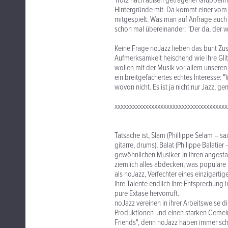
Trotz nach außen getragener Gruppenho
Hintergründe mit. Da kommt einer vom R
mitgespielt. Was man auf Anfrage auch 
schon mal übereinander: "Der da, der wol
Keine Frage noJazz lieben das bunt Zu
Aufmerksamkeit heischend wie ihre Glit
wollen mit der Musik vor allem unseren
ein breitgefächertes echtes Interesse: "W
wovon nicht. Es ist ja nicht nur Jazz, g
xxxxxxxxxxxxxxxxxxxxxxxxxxxxxxxxxxxxx
Tatsache ist, Slam (Phillippe Selam – s
gitarre, drums), Balat (Philippe Balati
gewöhnlichen Musiker. In ihren anges
ziemlich alles abdecken, was populäre 
als noJazz, Verfechter eines einzigartig
ihre Talente endlich ihre Entsprechung
pure Extase hervorruft.
noJazz vereinen in ihrer Arbeitsweise 
Produktionen und einen starken Gemeinsc
Friends", denn noJazz haben immer scho