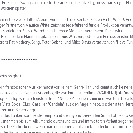
n Poesie mit Swing kombinierte. Gerade noch rechtzeitig, muss man sagen: Nou
 Wochen später.
m mittlerweile dritten Album, vertieft sich der Kontakt zu den Earth, Wind & Fir
ger Partner von Maurice White, zeichnet federführend für die Produktion verantwo
e Kontakte zu Stevie Wonder und Terrace Martin zu verdanken. Diese wirken, ne
 Beispiel dem Flamencogitarristen Louis Winsberg oder dem Percussionisten Mi
eits Pat Metheny, Sting, Peter Gabriel und Miles Davis vertrauten, an "Have Fun"
••••••••••••••••••••••
eitslosigkeit
on französischer Musiker macht vor keinem Genre Halt und kennt auch keinerle
, dass eine Pariser Jazz-Combo, die von ihrer Plattenfirma (WARNER!!!) als "mob
ngekündigt wird, sich erstens frech "No Jazz" nennen kann und zweitens bereit
Vista Social Club-Klassiker "Candela" aus den Angeln hebt, bis den alten Herr
ören und Sehen vergeht.
fen, das Funken sprühende Tempo und den hypnotisierenden Sound ohne größe
usnahmen bis zum Albumende durchzuhalten und im weiteren Verlauf sogar noch
t wie beeindruckend - wenn man denn überhaupt zum Nachdenken kommt, den
ür die Beine - da kann man den Kopf getrost ausschalten.