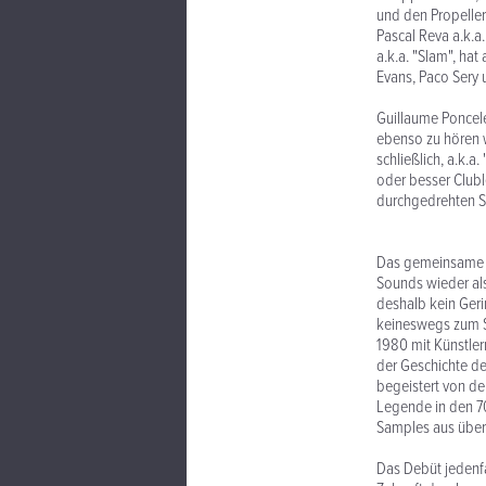
und den Propeller
Pascal Reva a.k.a
a.k.a. "Slam", hat
Evans, Paco Sery u
Guillaume Poncele
ebenso zu hören w
schließlich, a.k.
oder besser Clubl
durchgedrehten Sc
Das gemeinsame Zi
Sounds wieder als
deshalb kein Ger
keineswegs zum S
1980 mit Künstler
der Geschichte de
begeistert von den
Legende in den 7
Samples aus über 
Das Debüt jedenfa