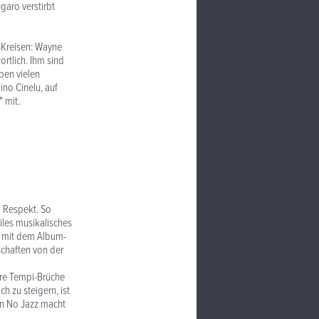
garo verstirbt
e-Kreisen: Wayne
rtlich. Ihm sind
ben vielen
no Cinelu, auf
 mit.
i Respekt. So
iles musikalisches
s mit dem Album-
schaften von der
re Tempi-Brüche
 zu steigern, ist
n No Jazz macht