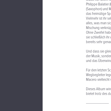
Philippe Balatier
(Saxophon) und Mik
das freimütige S
Vielmehr ist ihr 
alles, was man si
Mischung verknüp
Ohne Zweifel habe
sie schließlich i
bereits sehr gena
Und dass sie glei
der Musik, sonder
und das Überwindg
Für den letzten S
Wegbegleiter leg
Macero vielleicht
Dieses Album wird
bietet trotz des
-----------------------