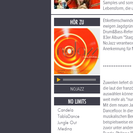
Samples und sonst
Lebensform, die u
Etikettenschwinde
HÖR ZU
ewigen Jagdgründ
Drum&Bass-Refere
83er Album "Star
NoJazz verantwortl
Anerkennung für N
••••••••••••••••
Zuweilen liefert 
die laut der fran
NOJAZZ
auswählen können.
weit mehr als "nur
NO LIMITS
Mit dem neuen Jah
Candela
Dancefloor. In die
TablaDance
musikalischen Ber
beispielsweise ei
Jungle Out
zuvor unter ander
Medina