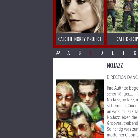
CAECILIE NORBY PROJECT
CAFE DRECH
A
B
C
D
E
F
G
NOJAZZ
DIRECTION DANCE 
Ihre Auftritte beg
schon länger....
NoJazz, noJazz, n
st.Germain, Cinem
an wos im Jazz la
NoJazz leben die 
Grooves, treiben
So richtig was zu
moderner Clubmus