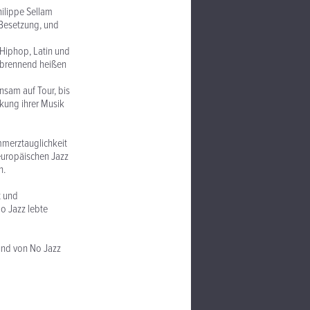
hilippe Sellam
r Besetzung, und
 Hiphop, Latin und
r brennend heißen
nsam auf Tour, bis
rkung ihrer Musik
mmerztauglichkeit
europäischen Jazz
n.
t und
o Jazz lebte
und von No Jazz