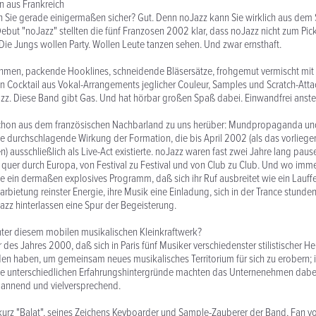
n aus Frankreich
n Sie gerade einigermaßen sicher? Gut. Denn noJazz kann Sie wirklich aus de
ebut "noJazz" stellten die fünf Franzosen 2002 klar, dass noJazz nicht zum Pic
e Jungs wollen Party. Wollen Leute tanzen sehen. Und zwar ernsthaft.
hmen, packende Hooklines, schneidende Bläsersätze, frohgemut vermischt mit
 Cocktail aus Vokal-Arrangements jeglicher Couleur, Samples und Scratch-Attac
zz. Diese Band gibt Gas. Und hat hörbar großen Spaß dabei. Einwandfrei anst
schon aus dem französischen Nachbarland zu uns herüber: Mundpropaganda un
 durchschlagende Wirkung der Formation, die bis April 2002 (als das vorlieg
n) ausschließlich als Live-Act existierte. noJazz waren fast zwei Jahre lang pau
 quer durch Europa, von Festival zu Festival und von Club zu Club. Und wo imme
 sie ein dermaßen explosives Programm, daß sich ihr Ruf ausbreitet wie ein Lauff
Darbietung reinster Energie, ihre Musik eine Einladung, sich in der Trance stund
azz hinterlassen eine Spur der Begeisterung.
nter diesem mobilen musikalischen Kleinkraftwerk?
 des Jahres 2000, daß sich in Paris fünf Musiker verschiedenster stilistischer He
 haben, um gemeinsam neues musikalisches Territorium für sich zu erobern; 
e unterschiedlichen Erfahrungshintergründe machten das Unternenehmen dabe
annend und vielversprechend.
, kurz "Balat", seines Zeichens Keyboarder und Sample-Zauberer der Band, Fan