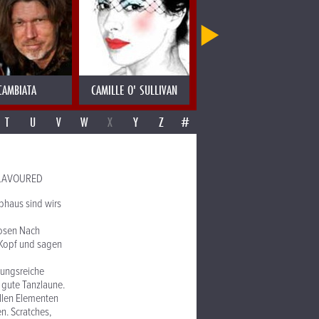
CAMBIATA
CAMILLE O' SULLIVAN
CANDY DULFER
T
U
V
W
X
Y
Z
#
 FLAVOURED
ibhaus sind wirs
zosen Nach
n Kopf und sagen
lungsreiche
 gute Tanzlaune.
ollen Elementen
. Scratches,