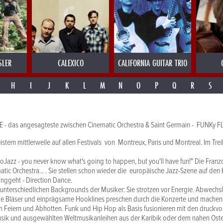
SLER
CALEXICO
CALIFORNIA GUITAR TRIO
H
I
J
K
L
M
N
O
P
Q
R
S
- das angesagteste zwischen Cinematic Orchestra & Saint Germain - FUNKy
eistern mittlerweile auf allen Festivals von Montreux, Paris und Montreal. Im Tre
oJazz - you never know what's going to happen, but you'll have fun!" Die Fran
atic Orchestra... . Sie stellen schon wieder die europäische Jazz-Szene auf de
nggeht - Direction Dance.
unterschiedlichen Backgrounds der Musiker: Sie strotzen vor Energie. Abwechs
de Bläser und einprägsame Hooklines preschen durch die Konzerte und machen
m Feiern und Abhotten. Funk und Hip Hop als Basis fusionieren mit den druckv
ik und ausgewählten Weltmusikanleihen aus der Karibik oder dem nahen Osten