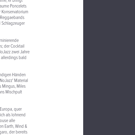
lme; er bringt
laume Poncelets
er Konservatorium
on Reggaebands
d Schlagzeuger
ominierende
s; der Cocktail
NoJazz zwei Jahre
 allerdings bald
kundigen Händen
 NoJazz' Material
s Mingus, Miles
ans Mischpult
 Europa, quer
ich als lohnend
ouse alle
en Earth, Wind &
ro, der bereits