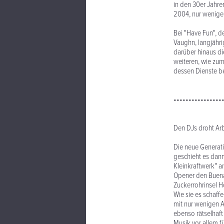
in den 30er Jahre
2004, nur wenige
Bei "Have Fun", de
Vaughn, langjähri
darüber hinaus di
weiteren, wie zum
dessen Dienste ber
••••••••••••••••
Den DJs droht Arb
Die neue Generati
geschieht es dann
Kleinkraftwerk" a
Opener den Buena 
Zuckerrohrinsel H
Wie sie es schaf
mit nur wenigen A
ebenso rätselhaf
Musik vor allem f