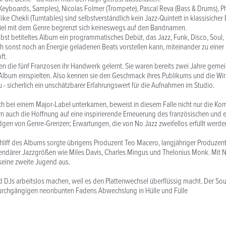
 (Keyboards, Samples), Nicolas Folmer (Trompete), Pascal Reva (Bass & Drums), P
e Chekli (Turntables) sind selbstverständlich kein Jazz-Quintett in klassisiche
piel mit dem Genre begrenzt sich keineswegs auf den Bandnamen.
selbst betiteltes Album ein programmatisches Debüt, das Jazz, Funk, Disco, Soul,
ch sonst noch an Energie geladenen Beats vorstellen kann, miteinander zu eine
ft.
n die fünf Franzosen ihr Handwerk gelernt. Sie waren bereits zwei Jahre gemei
hr Album einspielten. Also kennen sie den Geschmack ihres Publikums und die Wi
u - sicherlich ein unschätzbarer Erfahrungswert für die Aufnahmen im Studio.
ch bei einem Major-Label unterkamen, beweist in diesem Falle nicht nur die Ko
n auch die Hoffnung auf eine inspirierende Erneuerung des französischen und 
en von Genre-Grenzen; Erwartungen, die von No Jazz zweifellos erfüllt werde
chliff des Albums sorgte übrigens Produzent Teo Macero, langjähriger Produzen
endärer Jazzgrößen wie Miles Davis, Charles Mingus und Thelonius Monk. Mit N
 seine zweite Jugend aus.
 DJs arbeitslos machen, weil es den Plattenwechsel überflüssig macht. Der So
 durchgängigen neonbunten Fadens Abwechslung in Hülle und Fülle