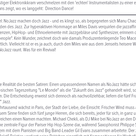
iger Elektronikkram verschmelzen mit den 'echten' Instrumentalisten zu einer ex
ns zeigt, wo es langgeht: Direction Dance!
l: NoJazz machen doch Jazz - und es klingt so, als begegneten sich Manu Chao
en des Jazz. Zur hyperaktiven Hommage an Miles Davis verquirlen die jazzaff
nzen, HipHop- und Ethnoelemente mit Jazzgebläse und Synthesizer, erinnern d
people". Kein Wunder, zeichnet doch wie damals Produzentenlegende Teo Mace
ich. Vielleicht ist er es ja auch, durch den Miles wie aus dem Jenseits heisere 
oJazz raunt. Was für ein Revival!
die Realität die besten Satiren: Einen unpassenderen Namen als NoJazz hätte sic
zösischen Tageszeitung "Le Monde" als die "Zukunft des Jazz" gehandelt wird, s
 Die Entscheidung erweist sich dennoch als nachvollziehbar, liefern die fünf 
" Jazz.
rtausend wächst in Paris, der Stadt der Liebe, die Einsicht: Frischer Wind muss
sem Sinne finden sich fünf junge Herren, die sich bereits, jeder für sich, in ganz 
eichen einen Namen machten. Michael Chekli, als DJ Mike bei NoJazz an den Dec
ne zentrale Figur der Pariser Hip Hop-Szene dar, während Saxophonist Philippe 
em mit dem Pianisten und Big Band-Leader Gil Evans zusammen arbeitete. Der 