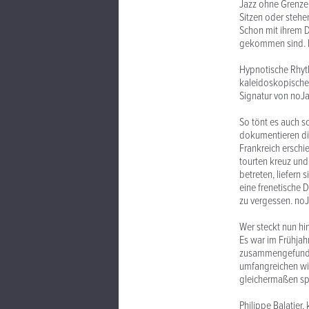
Jazz ohne Grenze
Sitzen oder stehe
Schon mit ihrem D
gekommen sind. Di
Hypnotische Rhyt
kaleidoskopischen
Signatur von noJa
So tönt es auch 
dokumentieren die
Frankreich erschie
tourten kreuz und
betreten, liefern
eine frenetische 
zu vergessen. noJ
Wer steckt nun hi
Es war im Frühjahr
zusammengefunden
umfangreichen wi
gleichermaßen sp
Philippe Balatier