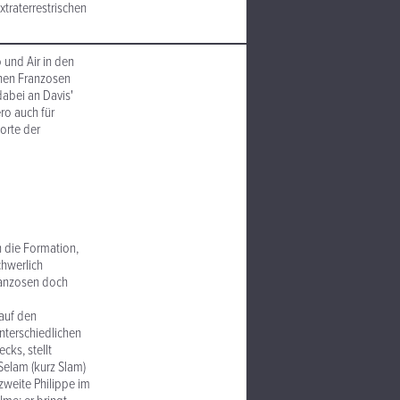
traterrestrischen
 und Air in den
inen Franzosen
abei an Davis'
ro auch für
Worte der
h die Formation,
chwerlich
Franzosen doch
 auf den
unterschiedlichen
ks, stellt
Selam (kurz Slam)
zweite Philippe im