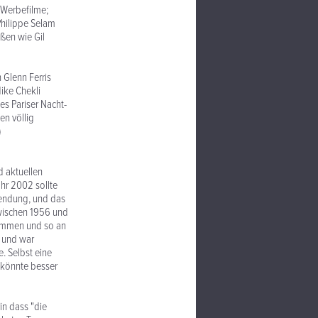
r Werbefilme;
Philippe Selam
ößen wie Gil
 Glenn Ferris
ike Chekli
es Pariser Nacht-
en völlig
)
d aktuellen
hr 2002 sollte
Wendung, und das
wischen 1956 und
nommen und so an
e und war
e. Selbst eine
 könnte besser
in dass "die