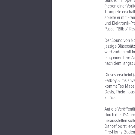
Bunde, Philippe "B
(neben einer Vorl
Trompete erschall
spielte er mit F
und Elektronik-P
Pascal "Bilbo" Re
Der Sound von NoJ
jazzige Bläsersät
wird zudem mit im
lang einen Live-A
nach dem längst 
Dieses erscheint 
Fatboy Slims anver
kommt Teo Macero
Davis, Thelonious
zurück.
Auf die Veröffent
durch die USA und
herausstellen sol
Dancefloorstile v
Fire-Horns. Zude