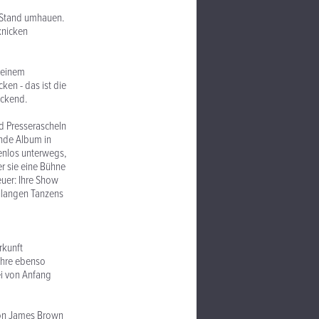
m Stand umhauen.
knicken
 einem
ken - das ist die
eckend.
d Presserascheln
ende Album in
senlos unterwegs,
r sie eine Bühne
euer: Ihre Show
enlangen Tanzens
rkunft
ihre ebenso
i von Anfang
 von James Brown