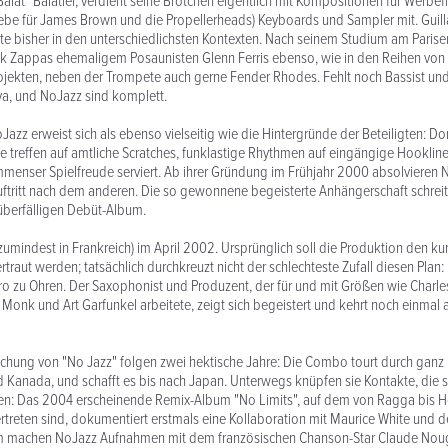
alat" Balatier, verdient seine Brötchen eigentlich mit Kompositionen für Werbefi
iebe für James Brown und die Propellerheads) Keyboards und Sampler mit. Guil
te bisher in den unterschiedlichsten Kontexten. Nach seinem Studium am Paris
rank Zappas ehemaligem Posaunisten Glenn Ferris ebenso, wie in den Reihen v
rojekten, neben der Trompete auch gerne Fender Rhodes. Fehlt noch Bassist un
va, und NoJazz sind komplett.
azz erweist sich als ebenso vielseitig wie die Hintergründe der Beteiligten: D
ze treffen auf amtliche Scratches, funklastige Rhythmen auf eingängige Hookline
menser Spielfreude serviert. Ab ihrer Gründung im Frühjahr 2000 absolvieren 
uftritt nach dem anderen. Die so gewonnene begeisterte Anhängerschaft schreit
überfälligen Debüt-Album.
(zumindest in Frankreich) im April 2002. Ursprünglich soll die Produktion den 
traut werden; tatsächlich durchkreuzt nicht der schlechteste Zufall diesen Plan:
 zu Ohren. Der Saxophonist und Produzent, der für und mit Größen wie Charle
 Monk und Art Garfunkel arbeitete, zeigt sich begeistert und kehrt noch einmal 
lichung von "No Jazz" folgen zwei hektische Jahre: Die Combo tourt durch ganz
 Kanada, und schafft es bis nach Japan. Unterwegs knüpfen sie Kontakte, die s
len: Das 2004 erscheinende Remix-Album "No Limits", auf dem von Ragga bis H
ertreten sind, dokumentiert erstmals eine Kollaboration mit Maurice White und d
m machen NoJazz Aufnahmen mit dem französischen Chanson-Star Claude Nouga