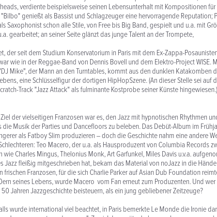
heads, verdiente beispielsweise seinen Lebensunterhalt mit Kompositionen fü
. "Bilbo" genießt als Bassist und Schlagzeuger eine hervorragende Reputation; 
 als Saxophonist schon alle Stile, von Free bis Big Band, gespielt und u.a. mit Gr
.a. gearbeitet; an seiner Seite glänzt das junge Talent an der Trompete,
t, der seit dem Studium Konservatorium in Paris mit dem Ex-Zappa-Posaunisten
ar wie in der Reggae-Band von Dennis Bovell und dem Elektro-Project WISE. M
a. "DJ Mike", der Mann an den Turntables, kommt aus den dunklen Katakomben d
ebens, eine Schlüsselfigur der dortigen HipHopSzene. (An dieser Stelle sei auf d
ratch-Track "Jazz Attack" als fulminante Kostprobe seiner Künste hingewiesen.
el der vielseitigen Franzosen war es, den Jazz mit hypnotischen Rhythmen un
 die Musik der Parties und Dancefloors zu beleben. Das Debüt-Album im Frühja
ingerer als Fatboy Slim produzieren – doch die Geschichte nahm eine andere 
chlechteren: Teo Macero, der u.a. als Hausproduzent von Columbia Records z
n wie Charles Mingus, Thelonius Monk, Art Garfunkel, Miles Davis u.v.a. aufge
s Jazz fleißig mitgeschrieben hat, bekam das Material von noJazz in die Händ
 frischen Franzosen, für die sich Charlie Parker auf Asian Dub Foundation reimt
0ern seines Lebens, wurde Macero vom Fan erneut zum Produzenten. Und wer
50 Jahren Jazzgeschichte beisteuern, als ein jung gebliebener Zeitzeuge?
lls wurde international viel beachtet, in Paris bemerkte Le Monde die Ironie dar