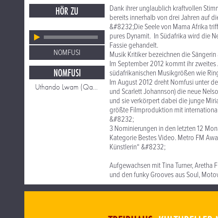
Dank ihrer unglaublich kraftvollen Sti
HÖR ZU
bereits innerhalb von drei Jahren auf d
&#8232;Die Seele von Mama Afrika trif
pures Dynamit. In Südafrika wird die 
Fassie gehandelt.
NOMFUSI
Musik Kritiker bezeichnen die Sängerin 
Im September 2012 kommt ihr zweites Alb
NOMFUSI
südafrikanischen Musikgrößen wie Rin
Im August 2012 dreht Nomfusi unter der
Uthando Lwam (Qam Qam)
und Scarlett Johannson) die neue Nelson
und sie verkörpert dabei die junge Mir
größte Filmproduktion mit internationa
&#8232;
3 Nominierungen in den letzten 12 Mon
Kategorie Bestes Video. Metro FM Awar
Künstlerin“ &#8232;
Aufgewachsen mit Tina Turner, Aretha 
und den funky Grooves aus Soul, Mot