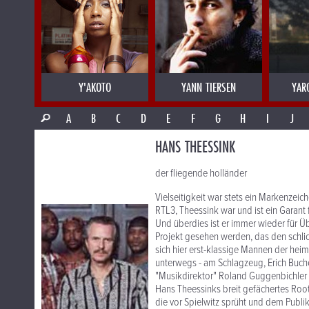
Y'AKOTO
YANN TIERSEN
YAR
A
B
C
D
E
F
G
H
I
J
HANS THEESSINK
der fliegende holländer
Vielseitigkeit war stets ein Markenzei
RTL3, Theessink war und ist ein Garant 
Und überdies ist er immer wieder für 
Projekt gesehen werden, das den schli
sich hier erst-klassige Mannen der he
unterwegs - am Schlagzeug, Erich Buch
"Musikdirektor" Roland Guggenbichler - 
Hans Theessinks breit gefächertes Root
die vor Spielwitz sprüht und dem Publ