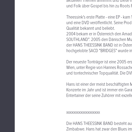
aktuellen Themen annimmt und diese in 
und Folk über Gospel bis hin zu Roots 
Theessink's erste Platte - eine EP - ka
und eine DVD veröffentlicht. Seine Pro
Qualität bekannt und beliebt.
2004 bekam er in Österreich den Ama
SOUTHLAND". 2005 den Dänischen Musi
der HANS THEESSINK BAND ist in Österr
hochgelobte SACD "BRIDGES" wurde in 
Der neueste Tonträger ist eine 2005 ers
Wien, unter Regie von Hannes Rossacher
und tontechnischer Topqualität. Die DV
Hans ist einer der meist beschäftigten 
Konzerte im Jahr und ist immer ein Gar
Entertainer der seine Zuhörer mit exze
xxxxxxxxxxxxxxxxxxx
Die HANS THEESSINK BAND besteht aus 
Zimbabwe. Hans hat zwar den Blues im Bl