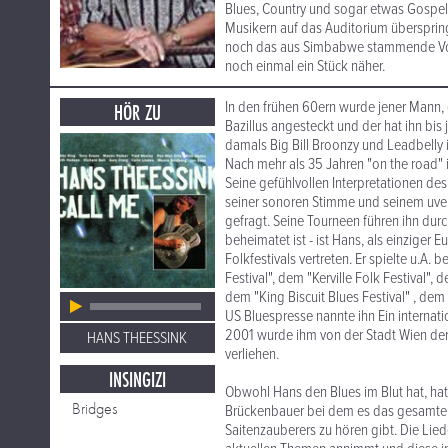
Blues, Country und sogar etwas Gospel b
Musikern auf das Auditorium überspring
noch das aus Simbabwe stammende Vok
noch einmal ein Stück näher.
In den frühen 60ern wurde jener Mann, 
HÖR ZU
Bazillus angesteckt und der hat ihn bis 
damals Big Bill Broonzy und Leadbelly i
Nach mehr als 35 Jahren "on the road" 
Seine gefühlvollen Interpretationen d
seiner sonoren Stimme und seinem uver
gefragt. Seine Tourneen führen ihn dur
beheimatet ist - ist Hans, als einziger
Folkfestivals vertreten. Er spielte u.A
Festival", dem "Kerville Folk Festival",
dem "King Biscuit Blues Festival" , dem
US Bluespresse nannte ihn Ein internati
2001 wurde ihm von der Stadt Wien der
HANS THEESSINK
verliehen.
INSINGIZI
Obwohl Hans den Blues im Blut hat, hat e
Bridges
Brückenbauer bei dem es das gesamte m
Saitenzauberers zu hören gibt. Die Li