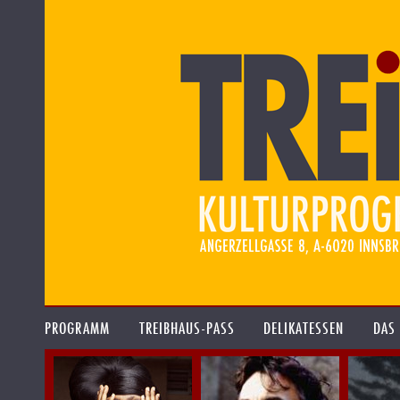
PROGRAMM
TREIBHAUS-PASS
DELIKATESSEN
DAS