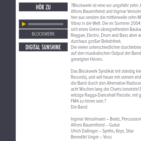
?Blockwerk ist eine vor ungefähr zehn
HÖR ZU
Alfons Bauernfeind und Ingmar Versol
hier aus senden die mittlerweile zehn 
Vibez in die Welt. Die im Sommer 2004 
sich eines Genre-übergreifenden Bauka
BLOCKWERK
Reggae, Electro, Drum and Bass aber auc
durchaus großer Beliebtheit.
DIGITAL SUNSHINE
Die vielen unterschiedlichen durchlebt
auf den musikalischen Output der Band
geneigten Hörers.
Das Blockwerk Syndikat mit ständig le
Records), und will heuer mit seinem er
die Band durch den Alternative Radio
acht Wochen lang die Charts besetzte! 
witzige Ragga-Dancehall Parodie, mit
FM4 zu hören sein.?
Die Band:
Ingmar Versolmann – Beatz, Percussion
Alfons Bauernfeind – Guitar
Ulrich Dallinger – Synths, Keys, Sitar
Benedikt Unger – Vocs