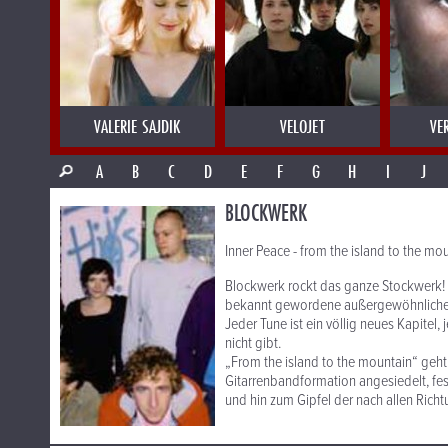
VALERIE SAJDIK
VELOJET
VE
A
B
C
D
E
F
G
H
I
J
BLOCKWERK
Inner Peace - from the island to the mo
Blockwerk rockt das ganze Stockwerk! 
bekannt gewordene außergewöhnliche Mu
Jeder Tune ist ein völlig neues Kapitel
nicht gibt.
„From the island to the mountain“ geht
Gitarrenbandformation angesiedelt, f
und hin zum Gipfel der nach allen Rich