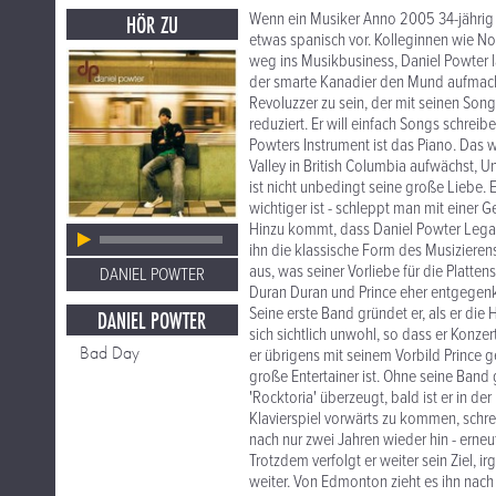
Wenn ein Musiker Anno 2005 34-jährig 
HÖR ZU
etwas spanisch vor. Kolleginnen wie No
weg ins Musikbusiness, Daniel Powter l
der smarte Kanadier den Mund aufmacht.
Revoluzzer zu sein, der mit seinen Songs
reduziert. Er will einfach Songs schrei
Powters Instrument ist das Piano. Das w
Valley in British Columbia aufwächst, U
ist nicht unbedingt seine große Liebe.
wichtiger ist - schleppt man mit einer
Hinzu kommt, dass Daniel Powter Legast
ihn die klassische Form des Musizierens
aus, was seiner Vorliebe für die Platt
DANIEL POWTER
Duran Duran und Prince eher entgege
Seine erste Band gründet er, als er die 
DANIEL POWTER
sich sichtlich unwohl, so dass er Konz
Bad Day
er übrigens mit seinem Vorbild Prince g
große Entertainer ist. Ohne seine Band
'Rocktoria' überzeugt, bald ist er in d
Klavierspiel vorwärts zu kommen, schre
nach nur zwei Jahren wieder hin - erne
Trotzdem verfolgt er weiter sein Ziel, 
weiter. Von Edmonton zieht es ihn nach 