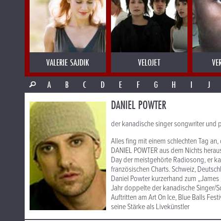
VALERIE SAJDIK
VELOJET
VE
A
B
C
D
E
F
G
H
I
J
DANIEL POWTER
der kanadische singer songwriter und pia
Alles fing mit einem schlechten Tag an,
DANIEL POWTER aus dem Nichts heraus 
Day der meistgehörte Radiosong, er katap
französischen Charts. Schweiz, Deutsch
Daniel Powter kurzerhand zum „James Bl
Jahr doppelte der kanadische Singer/S
Auftritten am Art On Ice, Blue Balls Fe
seine Stärke als Livekünstler