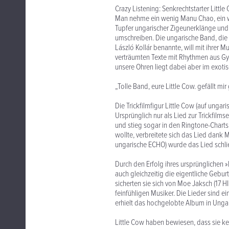
Crazy Listening: Senkrechtstarter Littl
Man nehme ein wenig Manu Chao, ein w
Tupfer ungarischer Zigeunerklänge und
umschreiben. Die ungarische Band, die s
László Kollár benannte, will mit ihrer M
verträumten Texte mit Rhythmen aus Gyp
unsere Ohren liegt dabei aber im exoti
„Tolle Band, eure Little Cow. gefällt mir
Die Trickfilmfigur Little Cow (auf unga
Ursprünglich nur als Lied zur Trickfilm
und stieg sogar in den Ringtone-Charts
wollte, verbreitete sich das Lied dank 
ungarische ECHO) wurde das Lied schl
Durch den Erfolg ihres ursprünglichen 
auch gleichzeitig die eigentliche Geburt
sicherten sie sich von Moe Jaksch (17 HI
feinfühligen Musiker. Die Lieder sind ei
erhielt das hochgelobte Album in Ungar
Little Cow haben bewiesen, dass sie ke