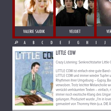
VALERIE SAJDIK
VELOJET
VE
A
B
C
D
E
F
G
H
I
J
LITTLE COW
Crazy Listening: Senkrechtstarter Littl
LITTLE COW ist einfach eine gute Band 
LITTLE COW und immer wieder Tupfer un
Rhythmen ihrer Umgebung – Gypsy, Bal
verwoben. Trotz leichter Melancholie wo
verrückt-verträumten Texten – einfach, 
immer noch exotische Klang des Ungaris
gelungen. Produziert wurde „I’m in lov
gemastert von Thommy Hein (u.a. DIE 