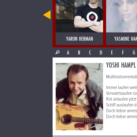
YANN TIERSEN
YARON HERMAN
YASMINE HA
A
B
C
D
E
F
G
YOSHI HAMPL
Multiinstrumentali
Immer laufen weit
Vorwärtslaufen rü
Rot anlaufen jetzt
Schiff auslaufen 
Doch lieber amei
Doch lieber amei