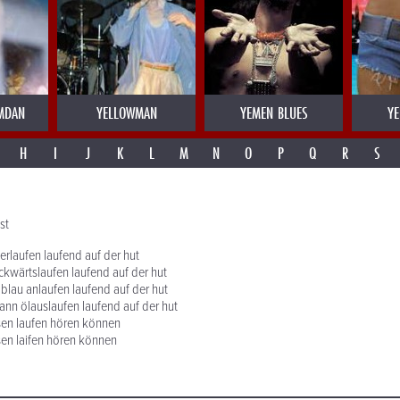
MDAN
YELLOWMAN
YEMEN BLUES
YE
H
I
J
K
L
M
N
O
P
Q
R
S
st
erlaufen laufend auf der hut
ckwärtslaufen laufend auf der hut
 blau anlaufen laufend auf der hut
dann ölauslaufen laufend auf der hut
sen laufen hören können
sen laifen hören können