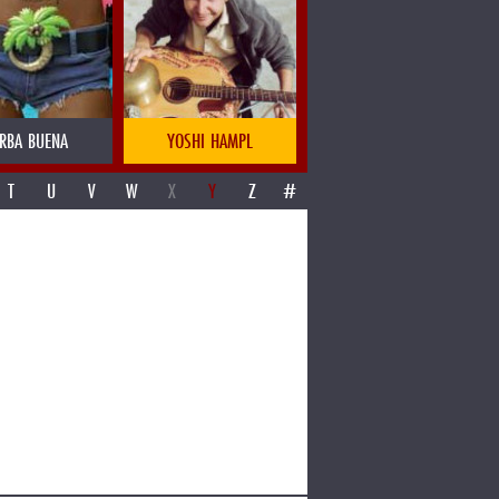
RBA BUENA
YOSHI HAMPL
T
U
V
W
X
Y
Z
#