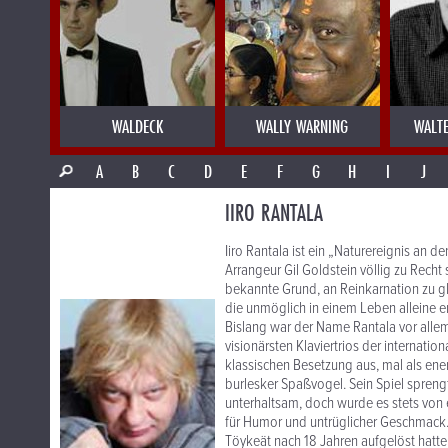
WALDECK
WALLY WARNING
WALT
A
B
C
D
E
F
G
H
I
J
IIRO RANTALA
Iiro Rantala ist ein „Naturereignis an d
Arrangeur Gil Goldstein völlig zu Recht s
bekannte Grund, an Reinkarnation zu gla
die unmöglich in einem Leben alleine e
Bislang war der Name Rantala vor alle
visionärsten Klaviertrios der internatio
klassischen Besetzung aus, mal als ene
burlesker Spaßvogel. Sein Spiel spreng
unterhaltsam, doch wurde es stets vo
für Humor und untrüglicher Geschmack. 
Töykeät nach 18 Jahren aufgelöst hatte