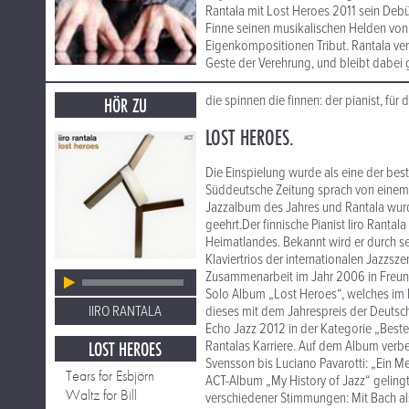
Rantala mit Lost Heroes 2011 sein Debü
Finne seinen musikalischen Helden von J
Eigenkompositionen Tribut. Rantala ver
Geste der Verehrung, und bleibt dabei 
die spinnen die finnen: der pianist, für
HÖR ZU
LOST HEROES.
Die Einspielung wurde als eine der bes
Süddeutsche Zeitung sprach von einem „
Jazzalbum des Jahres und Rantala wurde
geehrt.Der finnische Pianist Iiro Rantal
Heimatlandes. Bekannt wird er durch se
Klaviertrios der internationalen Jazzs
Zusammenarbeit im Jahr 2006 in Freundsc
Solo Album „Lost Heroes“, welches im 
IIRO RANTALA
dieses mit dem Jahrespreis der Deutsch
Echo Jazz 2012 in der Kategorie „Bester 
LOST HEROES
Rantalas Karriere. Auf dem Album verbe
Svensson bis Luciano Pavarotti: „Ein Me
Tears for Esbjörn
ACT-Album „My History of Jazz“ gelingt
Waltz for Bill
verschiedener Stimmungen: Mit Bach als