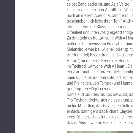
selbst Bandleader ist, und Asja Valcic
Ich kam zu einem ihrer Auftritte im Wi
noch an diesem Abend, zusammen zu spie
geschrieben, ich liebe ihren Ton.“ Auch
ebenfalls von der Klassik, hat aber mit
Offenheit und ihren völlig eigenständi
Zu dritt geht es bei „Anyone With A He
heiter-selbstbewussten Pizzicato-Träum
Melancholie wie bei „Alone“ oder spiri
wiederfindet) bis zu dramatisch-rasant
Hippo“, für das eine Szene der Ben-St
im Titeltrack „Anyone With A Heart“. D
ein von Jonathan Franzens gleichnamig
kann sich jeder der drei solistisch ent
und Freiheiten, von Tempo- und Harmon
gedämpften Flügel erzeugt.
Rantala ist sich des Risikos bewusst, d
Trio Töykeät drehte sich vieles darum, z
meine Melodien, das ist viel persönliche
einfach, dann geht das Richard Clayder
ihres Könnens, ihres Intellekts und ih
das ist Musik, wie sie vielleicht ein Fr