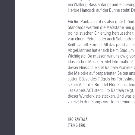
ein Walking Bass anfängt und ein swing
Herbie Hancock auf der Bühne steht! Da
Für Iiro Rantala gibt es also gute Grü
Standards werden die Maßstäbe neu ges
pointilistischen Einleitung herausschä
von einem Refrain, der auch Satie oder
Keith-Jarrett-Format. All das passt auf 
Abgeklärtheit hat er sich beim Studium
Wichtigste. Da müssen wir uns ewig vor
klassischen Musik: zu viel Information! 
dieser Hinsicht leistet Rantala Pionier
die Melodie auf präparierten Saiten an
satten Bässe des Flügels ins Fortissimo
seiner Art – der Brendel-Flügel aus dem
Jazzlabels ACT steht. Iiro Rantala zeig
dieser Wunderkiste stecken. Und was al
zuletzt in den Songs von John Lennon s
IIRO RANTALA
STRING TRIO: