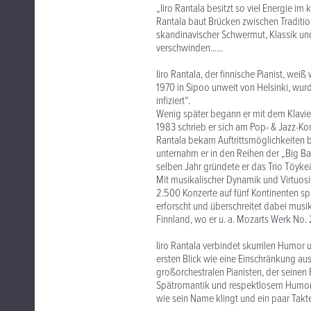
„Iiro Rantala besitzt so viel Energie im
Rantala baut Brücken zwischen Traditi
skandinavischer Schwermut, Klassik un
verschwinden......
Iiro Rantala, der finnische Pianist, we
1970 in Sipoo unweit von Helsinki, wur
infiziert“.
Wenig später begann er mit dem Klavier
1983 schrieb er sich am Pop- & Jazz-Ko
Rantala bekam Auftrittsmöglichkeiten 
unternahm er in den Reihen der „Big Ba
selben Jahr gründete er das Trio Töykeä
Mit musikalischer Dynamik und Virtuosi
2.500 Konzerte auf fünf Kontinenten spr
erforscht und überschreitet dabei musi
Finnland, wo er u. a. Mozarts Werk No. 
Iiro Rantala verbindet skurrilen Humor u
ersten Blick wie eine Einschränkung aussi
großorchestralen Pianisten, der seinen 
Spätromantik und respektlosem Humor z
wie sein Name klingt und ein paar Takte