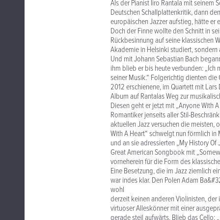
Als der Pianist Iiro Rantala mit seinem
Deutschen Schallplattenkritik, dann de
europäischen Jazzer aufstieg, hätte e
Doch der Finne wollte den Schnitt in se
Rückbesinnung auf seine klassischen Wur
Akademie in Helsinki studiert, sondern
Und mit Johann Sebastian Bach begann n
ihm blieb er bis heute verbunden: „Ich
seiner Musik.“ Folgerichtig dienten di
2012 erschienene, im Quartett mit Lar
Album auf Rantalas Weg zur musikalisch
Diesen geht er jetzt mit „Anyone With A 
Romantiker jenseits aller Stil-Beschrän
aktuellen Jazz versuchen die meisten,
With A Heart“ schwelgt nun förmlich in
und an sie adressierten „My History Of 
Great American Songbook mit „Somewhe
vorneherein für die Form des klassischen
Eine Besetzung, die im Jazz ziemlich e
war indes klar. Den Polen Adam Ba&#322
wohl
derzeit keinen anderen Violinisten, der
virtuoser Alleskönner mit einer ausgep
gerade steil aufwärts. Blieb das Cello: 