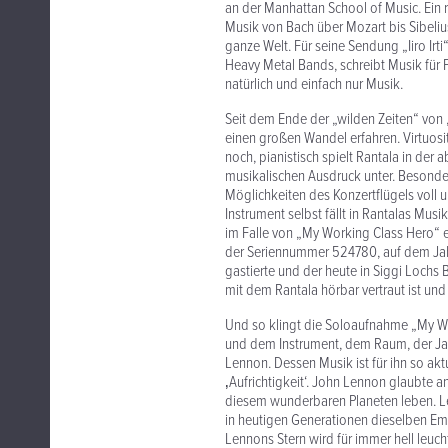
an der Manhattan School of Music. Ein r
Musik von Bach über Mozart bis Sibelius
ganze Welt. Für seine Sendung „Iiro Ir
Heavy Metal Bands, schreibt Musik für 
natürlich und einfach nur Musik.
Seit dem Ende der „wilden Zeiten“ von 
einen großen Wandel erfahren. Virtuositä
noch, pianistisch spielt Rantala in de
musikalischen Ausdruck unter. Besonder
Möglichkeiten des Konzertflügels voll 
Instrument selbst fällt in Rantalas Musik
im Falle von „My Working Class Hero“ e
der Seriennummer 524780, auf dem Jahrz
gastierte und der heute in Siggi Lochs 
mit dem Rantala hörbar vertraut ist und 
Und so klingt die Soloaufnahme „My Wor
und dem Instrument, dem Raum, der Ja
Lennon. Dessen Musik ist für ihn so aktu
‚Aufrichtigkeit‘. John Lennon glaubte a
diesem wunderbaren Planeten leben. Le
in heutigen Generationen dieselben Emo
Lennons Stern wird für immer hell leuch