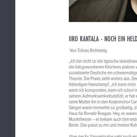
IIRO RANTALA - NOCH EIN HEL
Von Tobias Richtsteig
„Ich bin nicht so der typische skandinav
die liebgewordenen Klischees platzen wi
sozialisierte Deutsche ein schwermüti
Theorie. Die Praxis sieht anders aus. 
hibbeligen Hansdampf. „Ich kann mich au
wenn ich komponiere, kann ich schon ma
seinem Aufmerksamkeitsdefizit, er hat 
seine Mutter ihn in den Knabenchor Ca
Sänger waren immerhin so großartig, d
Haus für Ronald Reagan. Hey, es waren d
Musiktheorie – er bekam auch den ers
Beste. Das passt zu mir und meiner Ruh
Aber der Ex-Sängerknabe geht noch eine