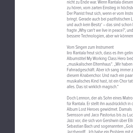
nicht zu Ende war. Wenn Rantala diesen 
zu hören, vom zarten Einstieg in höchs
Der Pianist freut sich, wenn er vom In
bringt. Gerade auch bei pazifistischen L
und auch kein Besitz‘ – das sind schon
fragte ‚Why can‘t we live in peace?’, u
bessere Technologien, aber wir können
Vom Singen zum Instrument
Iiro Rantala freut sich, dass es ihm g
Albumstitel My Working Class Hero bede
„musikalischen Elternhaus“. „Wir haben 
Fahrradgeschäft. Aber ich sang immer z
diesem Knabenchor. Und nach ein paar
musikalisches Kind hast, ist ein Chor ta
alles. Das ist wirklich magisch.“
Doch Lennon, der als Sohn eines Matro
für Rantala. Er stellt ihn ausdrücklich 
Album Lost Heroes gewidmet. Damals rei
Svensson und Jaco Pastorius bis zu Luci
Jazz vor, die sich von Gershwin über El
Sebastian Bach und sogenannten „Goldb
Jazzbegriff. „Ich habe ein Problem mit