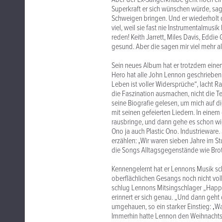
Superkraft er sich wünschen würde, sag
Schweigen bringen. Und er wiederholt d
viel, weil sie fast nie Instrumentalmusi
reden! Keith Jarrett, Miles Davis, Eddie
gesund. Aber die sagen mir viel mehr als
Sein neues Album hat er trotzdem ein
Hero hat alle John Lennon geschrieben, 
Leben ist voller Widersprüche“, lacht R
die Faszination ausmachen, nicht die Te
seine Biografie gelesen, um mich auf d
mit seinen gefeierten Liedern. In einem 
rausbringe, und dann gehe es schon wi
Ono ja auch Plastic Ono. Industrieware.
erzählen: ‚Wir waren sieben Jahre im Stu
die Songs Alltagsgegenstände wie Brot.
Kennengelernt hat er Lennons Musik sch
oberflächlichen Gesangs noch nicht vol
schlug Lennons Mitsingschlager „Happy 
erinnert er sich genau. „Und dann geht
umgehauen, so ein starker Einstieg: ‚Wa
Immerhin hatte Lennon den Weihnachts-