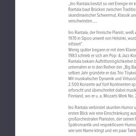
„Iiro Rantala besitzt so viel Energie im
Rantala baut Brücken zwischen Traditi
skandinavischer Schwermut, Klassik un
verschwinden......
Iiro Rantala, der finnische Pianist, we
1970 in Sipoo unweit von Helsinki, wur
infiziert“.
Wenig später begann er mit dem Klavier
1983 schrieb er sich am Pop- & Jazz-Ko
Rantala bekam Auftrittsmöglichkeiten 
unternahm er in den Reihen der „Big Ba
selben Jahr gründete er das Trio Töykeä
Mit musikalischer Dynamik und Virtuosi
2.500 Konzerte auf fünf Kontinenten spr
erforscht und überschreitet dabei musi
Finnland, wo er u. a. Mozarts Werk No. 
Iiro Rantala verbindet skurrilen Humor u
ersten Blick wie eine Einschränkung aussi
großorchestralen Pianisten, der seinen 
Spätromantik und respektlosem Humor z
wie sein Name klingt und ein paar Takte