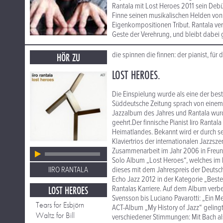
Rantala mit Lost Heroes 2011 sein Debü
Finne seinen musikalischen Helden von J
Eigenkompositionen Tribut. Rantala ver
Geste der Verehrung, und bleibt dabei 
die spinnen die finnen: der pianist, für
HÖR ZU
LOST HEROES.
Die Einspielung wurde als eine der bes
Süddeutsche Zeitung sprach von einem „
Jazzalbum des Jahres und Rantala wurde
geehrt.Der finnische Pianist Iiro Rantal
Heimatlandes. Bekannt wird er durch se
Klaviertrios der internationalen Jazzs
Zusammenarbeit im Jahr 2006 in Freundsc
Solo Album „Lost Heroes“, welches im 
IIRO RANTALA
dieses mit dem Jahrespreis der Deutsch
Echo Jazz 2012 in der Kategorie „Bester 
LOST HEROES
Rantalas Karriere. Auf dem Album verbe
Svensson bis Luciano Pavarotti: „Ein Me
Tears for Esbjörn
ACT-Album „My History of Jazz“ gelingt
Waltz for Bill
verschiedener Stimmungen: Mit Bach als