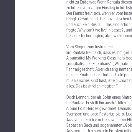
nicht zu Ende war. Wenn Rantala diesen 
zu hören, vom zarten Einstieg in höchs
Der Pianist freut sich, wenn er vom In
bringt. Gerade auch bei pazifistischen L
und auch kein Besitz‘ – das sind schon
fragte ‚Why can‘t we live in peace?’, u
bessere Technologien, aber wir können
Vom Singen zum Instrument
Iiro Rantala freut sich, dass es ihm g
Albumstitel My Working Class Hero bede
„musikalischen Elternhaus“. „Wir haben 
Fahrradgeschäft. Aber ich sang immer z
diesem Knabenchor. Und nach ein paar
musikalisches Kind hast, ist ein Chor ta
alles. Das ist wirklich magisch.“
Doch Lennon, der als Sohn eines Matro
für Rantala. Er stellt ihn ausdrücklich 
Album Lost Heroes gewidmet. Damals rei
Svensson und Jaco Pastorius bis zu Luci
Jazz vor, die sich von Gershwin über El
Sebastian Bach und sogenannten „Goldb
Jazzbegriff. „Ich habe ein Problem mit