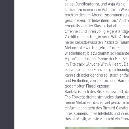
selbst Bandleader ist, und Asja Valcic
Ich kam zu einem ihrer Auftritte im Wi
noch an diesem Abend, zusammen zu spie
geschrieben, ich liebe ihren Ton.“ Auch
ebenfalls von der Klassik, hat aber mit
Offenheit und ihren völlig eigenständi
Zu dritt geht es bei „Anyone With A He
heiter-selbstbewussten Pizzicato-Träum
Melancholie wie bei „Alone“ oder spiri
wiederfindet) bis zu dramatisch-rasant
Hippo“, für das eine Szene der Ben-St
im Titeltrack „Anyone With A Heart“. D
ein von Jonathan Franzens gleichnamig
kann sich jeder der drei solistisch ent
und Freiheiten, von Tempo- und Harmon
gedämpften Flügel erzeugt.
Rantala ist sich des Risikos bewusst, d
Trio Töykeät drehte sich vieles darum, z
meine Melodien, das ist viel persönliche
einfach, dann geht das Richard Clayder
ihres Könnens, ihres Intellekts und ih
das ist Musik, wie sie vielleicht ein Fr