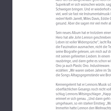
Superkraft er sich wünschen würde, sag
Schweigen bringen. Und er wiederholt d
viel, weil sie fast nie Instrumentalmusi
reden! Keith Jarrett, Miles Davis, Eddie
gesund. Aber die sagen mir viel mehr als
Sein neues Album hat er trotzdem ein
Hero hat alle John Lennon geschrieben, 
Leben ist voller Widersprüche“, lacht R
die Faszination ausmachen, nicht die Te
seine Biografie gelesen, um mich auf d
mit seinen gefeierten Liedern. In einem 
rausbringe, und dann gehe es schon wi
Ono ja auch Plastic Ono. Industrieware.
erzählen: ‚Wir waren sieben Jahre im Stu
die Songs Alltagsgegenstände wie Brot.
Kennengelernt hat er Lennons Musik sch
oberflächlichen Gesangs noch nicht vol
schlug Lennons Mitsingschlager „Happy 
erinnert er sich genau. „Und dann geht
umgehauen, so ein starker Einstieg: ‚Wa
Immerhin hatte Lennon den Weihnachts-