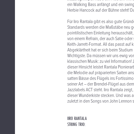
ein Walking Bass anfängt und ein swing
Herbie Hancock auf der Bühne steht! Da
Für Iiro Rantala gibt es also gute Grü
Standards werden die Maßstäbe neu ges
pointilistischen Einleitung herausschä
von einem Refrain, der auch Satie oder
Keith-Jarrett-Format. All das passt auf 
Abgeklärtheit hat er sich beim Studium
Wichtigste. Da müssen wir uns ewig vor
klassischen Musik: zu viel Information! 
dieser Hinsicht leistet Rantala Pionier
die Melodie auf präparierten Saiten an
satten Bässe des Flügels ins Fortissimo
seiner Art – der Brendel-Flügel aus dem
Jazzlabels ACT steht. Iiro Rantala zeig
dieser Wunderkiste stecken. Und was al
zuletzt in den Songs von John Lennon s
IIRO RANTALA
STRING TRIO: