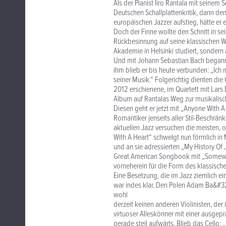
Als der Pianist Iiro Rantala mit seinem
Deutschen Schallplattenkritik, dann de
europäischen Jazzer aufstieg, hätte e
Doch der Finne wollte den Schnitt in se
Rückbesinnung auf seine klassischen Wur
Akademie in Helsinki studiert, sondern
Und mit Johann Sebastian Bach begann n
ihm blieb er bis heute verbunden: „Ich
seiner Musik.“ Folgerichtig dienten di
2012 erschienene, im Quartett mit Lar
Album auf Rantalas Weg zur musikalisch
Diesen geht er jetzt mit „Anyone With A 
Romantiker jenseits aller Stil-Beschrän
aktuellen Jazz versuchen die meisten,
With A Heart“ schwelgt nun förmlich in
und an sie adressierten „My History Of 
Great American Songbook mit „Somewhe
vorneherein für die Form des klassischen
Eine Besetzung, die im Jazz ziemlich e
war indes klar. Den Polen Adam Ba&#322
wohl
derzeit keinen anderen Violinisten, der
virtuoser Alleskönner mit einer ausgep
gerade steil aufwärts. Blieb das Cello: 