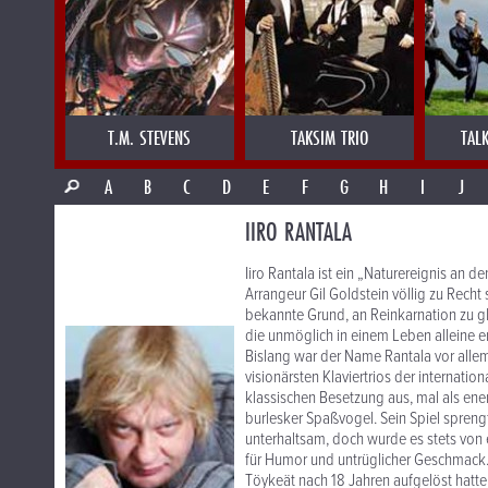
T.M. STEVENS
TAKSIM TRIO
TAL
A
B
C
D
E
F
G
H
I
J
IIRO RANTALA
Iiro Rantala ist ein „Naturereignis an d
Arrangeur Gil Goldstein völlig zu Recht s
bekannte Grund, an Reinkarnation zu gla
die unmöglich in einem Leben alleine e
Bislang war der Name Rantala vor alle
visionärsten Klaviertrios der internatio
klassischen Besetzung aus, mal als ene
burlesker Spaßvogel. Sein Spiel spreng
unterhaltsam, doch wurde es stets vo
für Humor und untrüglicher Geschmack. 
Töykeät nach 18 Jahren aufgelöst hatte