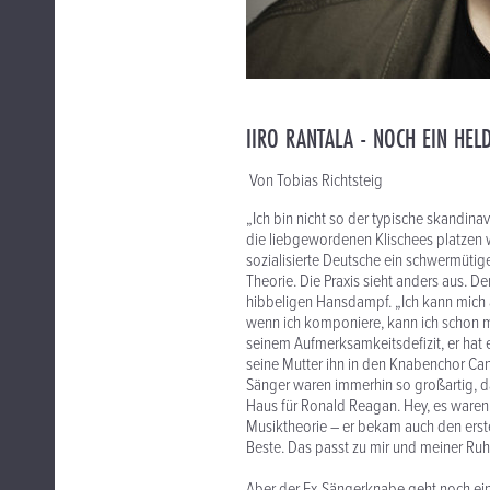
IIRO RANTALA - NOCH EIN HEL
Von Tobias Richtsteig
„Ich bin nicht so der typische skandinav
die liebgewordenen Klischees platzen wi
sozialisierte Deutsche ein schwermüti
Theorie. Die Praxis sieht anders aus. 
hibbeligen Hansdampf. „Ich kann mich au
wenn ich komponiere, kann ich schon ma
seinem Aufmerksamkeitsdefizit, er hat 
seine Mutter ihn in den Knabenchor Ca
Sänger waren immerhin so großartig, d
Haus für Ronald Reagan. Hey, es waren d
Musiktheorie – er bekam auch den ers
Beste. Das passt zu mir und meiner Ruh
Aber der Ex-Sängerknabe geht noch eine