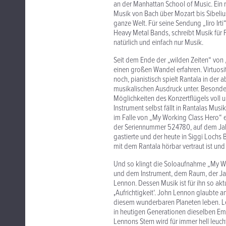
an der Manhattan School of Music. Ein r
Musik von Bach über Mozart bis Sibelius
ganze Welt. Für seine Sendung „Iiro Ir
Heavy Metal Bands, schreibt Musik für 
natürlich und einfach nur Musik.
Seit dem Ende der „wilden Zeiten“ von 
einen großen Wandel erfahren. Virtuositä
noch, pianistisch spielt Rantala in de
musikalischen Ausdruck unter. Besonder
Möglichkeiten des Konzertflügels voll 
Instrument selbst fällt in Rantalas Musik
im Falle von „My Working Class Hero“ e
der Seriennummer 524780, auf dem Jahrz
gastierte und der heute in Siggi Lochs 
mit dem Rantala hörbar vertraut ist und 
Und so klingt die Soloaufnahme „My Wor
und dem Instrument, dem Raum, der Ja
Lennon. Dessen Musik ist für ihn so aktu
‚Aufrichtigkeit‘. John Lennon glaubte a
diesem wunderbaren Planeten leben. Le
in heutigen Generationen dieselben Emo
Lennons Stern wird für immer hell leuch