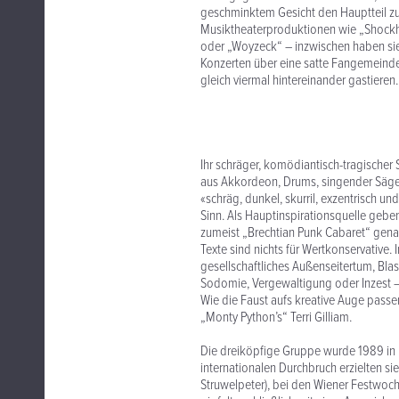
geschminktem Gesicht den Hauptteil zur 
Musiktheaterproduktionen wie „Shockhe
oder „Woyzeck“ – inzwischen haben sie
Konzerten über eine satte Fangemeinde
gleich viermal hintereinander gastiere
Ihr schräger, komödiantisch-tragischer 
aus Akkordeon, Drums, singender Säge 
«schräg, dunkel, skurril, exzentrisch u
Sinn. Als Hauptinspirationsquelle geben
zumeist „Brechtian Punk Cabaret“ genan
Texte sind nichts für Wertkonservativ
gesellschaftliches Außenseitertum, Bla
Sodomie, Vergewaltigung oder Inzest – 
Wie die Faust aufs kreative Auge passe
„Monty Python’s“ Terri Gilliam.
Die dreiköpfige Gruppe wurde 1989 in L
internationalen Durchbruch erzielten s
Struwelpeter), bei den Wiener Festwoc