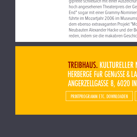
gipfelte schließlich mit einer Auszeic
hoch angesehenen Theaterpreis der Gese
End" sogar mit einer Grammy-Nominierun
führte im Mozartjahr 2006 im Museumsq
dem ebenso extravaganten Projekt "Mo
Neubauten Alexander Hacke und der Berl
reden, indem sie die makabren Geschich
PRINTPROGRAMM ETC. DOWNLOADEN