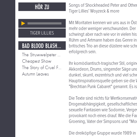
Songs of Shockheaded Peter and Other
HÖR ZU
Tiger Lillies' Woyzeck & more
Mit Moritaten kennen wir uns aus in Öst
mehr oder weniger verschwunden. Der 
TIGER LILLIES
schwingt aber nach wie vor in vielen h
Rühm und Artmann haben das Genre in in
BAD BLOOD BLASHPEMIE & CIRCUS
britisches Trio an diese düstere wie sc
erfolgreich sein.
The Struwwelpeter Overture
Cheapest Show
Ihr komödiantisch-tragischer Stil, orig
The Story of Cruel Frederick
Akkordeon, Drums, singender Säge und 
Autumn Leaves
dunkel, skurril, exzentrisch und viel s
Hauptinspirationsquelle geben sie die W
"Brechtian Punk Cabaret" genannt. Es i
Die Texte sind nichts für Wertkonserv
Drogenabhängigkeit, gesellschaftliches
sexuelle Fantasien wie Sodomie, Vergew
provokant noch eines drauf. Wie die Fau
Groening, Vater der Simpsons und "Monty
Die dreiköpfige Gruppe wurde 1989 in 