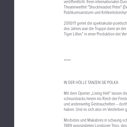
veröffentlicht. Ihren internationalen Du
Theaterwelthit "Shockheaded Peter" (De
Publikumsansturm und Kritikerlobeshy
2010/11 geriet die spektakulär-poetisc
des Jahres war die Truppe dann an der 
Tiger Lillies" in einer Produktion der V
*****
IN DER HÖLLE TANZEN SIE POLKA
Mit dem Opener „Living Hell“ lassen di
schnurstracks hinein ins Reich der Fins
und anderweitig Gestrauchelten – dorth
haben. Und es sich also im Verderben ge
Morbides und Makabres in schaurig-sch
1989 gegründeten Londoner Trios, des