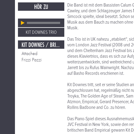
Die Band ist mit dem Bassisten Calum 
HÖR ZU
Cawley, und dem Schlagzeuger James 
Simcock spielte, ideal besetzt. Schon 
Musik aus dem Bauch zu machen ohne da
Musik.
KIT DOWNES TRIO
Das Trio ist in UK nahezu „etabliert“, si
KIT DOWNES / BRIT JAZZ
vom London Jazz Festival (2008 und 200
und dem Cheltenham Jazz Festival bis z
Attached
dieses Klaviertrios, dass es sich zur A
Frizzi Pazzi
weiterzuentwickeln, sind weitreichend
Jarrett bis zu Rufus Wainwright. Nac
auf Basho Records erschienen ist.
Kit Downes tritt, seit er seine Studien
abgeschlossen hat, regelmäßig nicht nu
Troyka, The Golden Age of Steam, Sam C
Atzmon, Empirical, Gerard Presencer, A
Rollins Badbone and Co. zu hören.
Das Piano-Spiel dieses Ausnahmemusik
JVC Festival in New York, sowie den re
britischen Band Empirical gewann Kit 