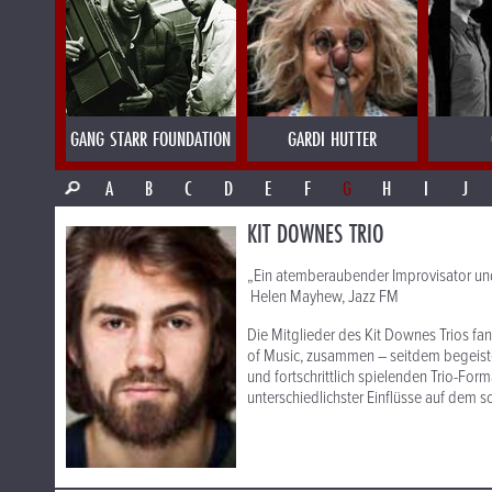
GANG STARR FOUNDATION
GARDI HUTTER
A
B
C
D
E
F
G
H
I
J
KIT DOWNES TRIO
„Ein atemberaubender Improvisator und
Helen Mayhew, Jazz FM
Die Mitglieder des Kit Downes Trios fa
of Music, zusammen – seitdem begeister
und fortschrittlich spielenden Trio-Form
unterschiedlichster Einflüsse auf dem 