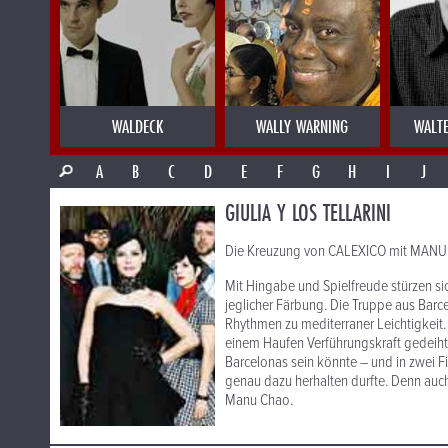
WALDECK
WALLY WARNING
WALT
A
B
C
D
E
F
G
H
I
J
GIULIA Y LOS TELLARINI
Die Kreuzung von CALEXICO mit MANU 
Mit Hingabe und Spielfreude stürzen sic
jeglicher Färbung. Die Truppe aus Bar
Rhythmen zu mediterraner Leichtigkeit
einem Haufen Verführungskraft gedeiht 
Barcelonas sein könnte – und in zwei F
genau dazu herhalten durfte. Denn auc
Manu Chao.