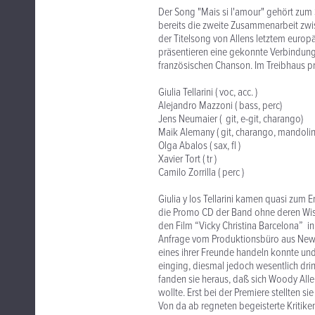
Der Song "Mais si l'amour" gehört zum S
bereits die zweite Zusammenarbeit zw
der Titelsong von Allens letztem europäi
präsentieren eine gekonnte Verbindung
französischen Chanson. Im Treibhaus pr
Giulia Tellarini ( voc, acc. )
Alejandro Mazzoni ( bass, perc)
Jens Neumaier ( git, e-git, charango)
Maik Alemany ( git, charango, mandolin
Olga Abalos ( sax, fl )
Xavier Tort ( tr )
Camilo Zorrilla ( perc )
Giulia y los Tellarini kamen quasi zum E
die Promo CD der Band ohne deren Wis
den Film “Vicky Christina Barcelona” in 
Anfrage vom Produktionsbüro aus New Y
eines ihrer Freunde handeln konnte und
einging, diesmal jedoch wesentlich drin
fanden sie heraus, daß sich Woody Allen
wollte. Erst bei der Premiere stellten s
Von da ab regneten begeisterte Kritiken