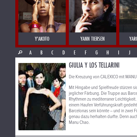
Y'AKOTO
YANN TIERSEN
YAR
A
B
C
D
E
F
G
H
I
J
GIULIA Y LOS TELLARINI
Die Kreuzung von CALEXICO mit MANU 
Mit Hingabe und Spielfreude stürzen sic
jeglicher Färbung. Die Truppe aus Bar
Rhythmen zu mediterraner Leichtigkeit
einem Haufen Verführungskraft gedeiht 
Barcelonas sein könnte – und in zwei F
genau dazu herhalten durfte. Denn auc
Manu Chao.