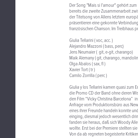
Der Song "Mais si l'amour" gehört zum S
bereits die zweite Zusammenarbeit zw
der Titelsong von Allens letztem europäi
präsentieren eine gekonnte Verbindung
französischen Chanson. Im Treibhaus pr
Giulia Tellarini ( voc, acc. )
Alejandro Mazzoni ( bass, perc)
Jens Neumaier ( git, e-git, charango)
Maik Alemany ( git, charango, mandolin
Olga Abalos ( sax, fl )
Xavier Tort ( tr )
Camilo Zorrilla ( perc )
Giulia y los Tellarini kamen quasi zum E
die Promo CD der Band ohne deren Wis
den Film “Vicky Christina Barcelona” in 
Anfrage vom Produktionsbüro aus New Y
eines ihrer Freunde handeln konnte und
einging, diesmal jedoch wesentlich drin
fanden sie heraus, daß sich Woody Allen
wollte. Erst bei der Premiere stellten s
Von da ab regneten begeisterte Kritiken