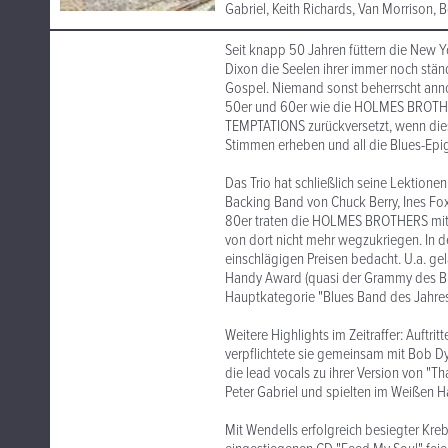
Gabriel, Keith Richards, Van Morrison, 
Seit knapp 50 Jahren füttern die New 
Dixon die Seelen ihrer immer noch st
Gospel. Niemand sonst beherrscht ann
50er und 60er wie die HOLMES BROTHERS
TEMPTATIONS zurückversetzt, wenn dies
Stimmen erheben und all die Blues-Epi
Das Trio hat schließlich seine Lektione
Backing Band von Chuck Berry, Ines Fox
80er traten die HOLMES BROTHERS mit i
von dort nicht mehr wegzukriegen. In d
einschlägigen Preisen bedacht. U.a. ge
Handy Award (quasi der Grammy des Blu
Hauptkategorie "Blues Band des Jahres
Weitere Highlights im Zeitraffer: Auftr
verpflichtete sie gemeinsam mit Bob Dyl
die lead vocals zu ihrer Version von "Tha
Peter Gabriel und spielten im Weißen Hau
Mit Wendells erfolgreich besiegter Kreb