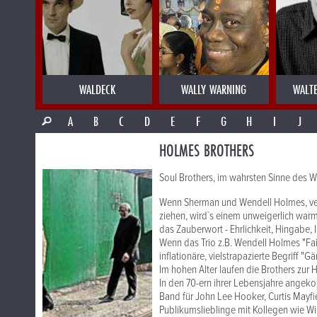
WALDECK
WALLY WARNING
WALT
A
B
C
D
E
F
G
H
I
J
HOLMES BROTHERS
Soul Brothers, im wahrsten Sinne des W
Wenn Sherman und Wendell Holmes, vers
ziehen, wird`s einem unweigerlich warm
das Zauberwort - Ehrlichkeit, Hingabe, 
Wenn das Trio z.B. Wendell Holmes "Fai
inflationäre, vielstrapazierte Begriff "
Im hohen Alter laufen die Brothers zur 
In den 70-ern ihrer Lebensjahre ange
Band für John Lee Hooker, Curtis Mayfie
Publikumslieblinge mit Kollegen wie Wil