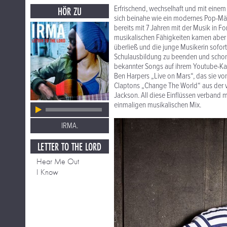
Erfrischend, wechselhaft und mit einem
HÖR ZU
sich beinahe wie ein modernes Pop-Mär
bereits mit 7 Jahren mit der Musik in 
musikalischen Fähigkeiten kamen aber ers
überließ und die junge Musikerin sofor
Schulausbildung zu beenden und schon k
bekannter Songs auf ihrem Youtube-Kanal
Ben Harpers „Live on Mars“, das sie vo
Claptons „Change The World“ aus der v
Jackson. All diese Einflüssen verband 
einmaligen musikalischen Mix.
IRMA.
LETTER TO THE LORD
Hear Me Out
I Know