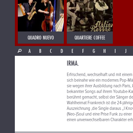
QUADRO NUEVO
QUARTIERE COFFEE
A
B
C
D
E
F
G
H
I
J
IRMA.
Erfrischend, wechselhaft und mit einem
sich beinahe wie ein modernes Pop-Mär
sie wegen ihrer Ausbildung nach Paris, 
bekannter Songs auf ihrem Youtube-Kana
berühmt gemacht, selbst der Sänger der 
Wahlheimat Frankreich ist die 24-jährige
Auszeichnung ,die Single daraus „I Know
(Neo-)Soul und eine Prise Funk zu eine
einen unverwechselbaren Charakter erhä