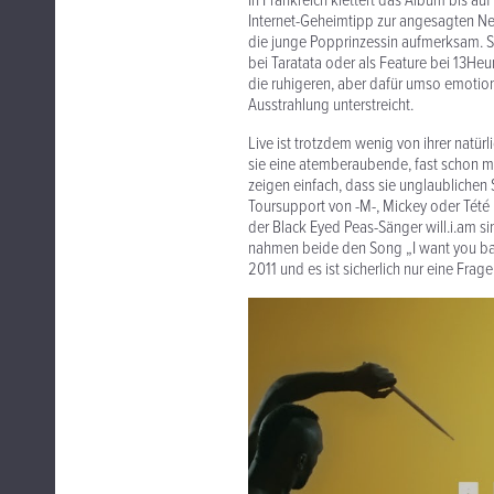
In Frankreich klettert das Album bis a
Internet-Geheimtipp zur angesagten N
die junge Popprinzessin aufmerksam. So 
bei Taratata oder als Feature bei 13He
die ruhigeren, aber dafür umso emoti
Ausstrahlung unterstreicht.
Live ist trotzdem wenig von ihrer natür
sie eine atemberaubende, fast schon ma
zeigen einfach, dass sie unglaublichen 
Toursupport von -M-, Mickey oder Tété 
der Black Eyed Peas-Sänger will.i.am
nahmen beide den Song „I want you ba
2011 und es ist sicherlich nur eine Fra