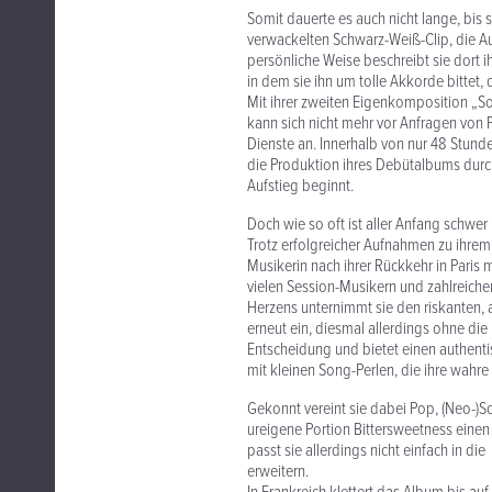
Somit dauerte es auch nicht lange, bis
verwackelten Schwarz-Weiß-Clip, die Au
persönliche Weise beschreibt sie dort i
in dem sie ihn um tolle Akkorde bittet, 
Mit ihrer zweiten Eigenkomposition „Som
kann sich nicht mehr vor Anfragen von
Dienste an. Innerhalb von nur 48 Stund
die Produktion ihres Debütalbums dur
Aufstieg beginnt.
Doch wie so oft ist aller Anfang schwe
Trotz erfolgreicher Aufnahmen zu ihrem
Musikerin nach ihrer Rückkehr in Paris
vielen Session-Musikern und zahlreich
Herzens unternimmt sie den riskanten, 
erneut ein, diesmal allerdings ohne die 
Entscheidung und bietet einen authenti
mit kleinen Song-Perlen, die ihre wahr
Gekonnt vereint sie dabei Pop, (Neo-)So
ureigene Portion Bittersweetness einen 
passt sie allerdings nicht einfach in d
erweitern.