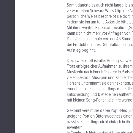
Somit dauerte es auch nicht lange, bis
verwackelten Schwarz-Weiß-Clip, die Au
persönliche Weise beschreibt sie dort i
in dem sie ihn um tolle Akkorde bittet, 
Mit ihrer zweiten Eigenkomposition „Som
kann sich nicht mehr vor Anfragen von
Dienste an. Innerhalb von nur 48 Stund
die Produktion ihres Debütalbums dur
Aufstieg beginnt.
Doch wie so oft ist aller Anfang schwe
Trotz erfolgreicher Aufnahmen zu ihrem
Musikerin nach ihrer Rückkehr in Paris
vielen Session-Musikern und zahlreich
Herzens unternimmt sie den riskanten, 
erneut ein, diesmal allerdings ohne die 
Entscheidung und bietet einen authenti
mit kleinen Song-Perlen, die ihre wahr
Gekonnt vereint sie dabei Pop, (Neo-)So
ureigene Portion Bittersweetness einen 
passt sie allerdings nicht einfach in d
erweitern.