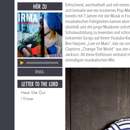
Erfrischend, wechselhaft und mit einem
HÖR ZU
sich beinahe wie ein modernes Pop-Mär
bereits mit 7 Jahren mit der Musik in 
musikalischen Fähigkeiten kamen aber ers
überließ und die junge Musikerin sofor
Schulausbildung zu beenden und schon k
bekannter Songs auf ihrem Youtube-Kanal
Ben Harpers „Live on Mars“, das sie vo
Claptons „Change The World“ aus der v
Jackson. All diese Einflüssen verband 
einmaligen musikalischen Mix.
IRMA.
LETTER TO THE LORD
Hear Me Out
I Know