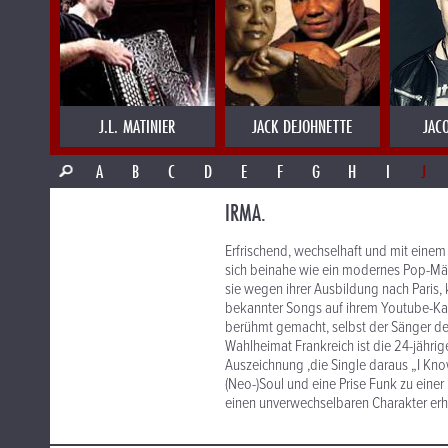
J.L. MATINIER
JACK DEJOHNETTE
JAC
A
B
C
D
E
F
G
H
I
J
IRMA.
Erfrischend, wechselhaft und mit einem
sich beinahe wie ein modernes Pop-Mär
sie wegen ihrer Ausbildung nach Paris, 
bekannter Songs auf ihrem Youtube-Kana
berühmt gemacht, selbst der Sänger der 
Wahlheimat Frankreich ist die 24-jährige
Auszeichnung ,die Single daraus „I Know
(Neo-)Soul und eine Prise Funk zu eine
einen unverwechselbaren Charakter erhä