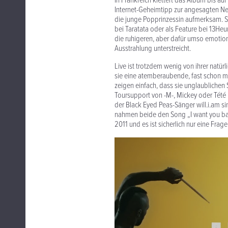
In Frankreich klettert das Album bis a
Internet-Geheimtipp zur angesagten N
die junge Popprinzessin aufmerksam. So 
bei Taratata oder als Feature bei 13He
die ruhigeren, aber dafür umso emoti
Ausstrahlung unterstreicht.
Live ist trotzdem wenig von ihrer natür
sie eine atemberaubende, fast schon ma
zeigen einfach, dass sie unglaublichen 
Toursupport von -M-, Mickey oder Tété 
der Black Eyed Peas-Sänger will.i.am
nahmen beide den Song „I want you ba
2011 und es ist sicherlich nur eine Fra