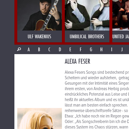
ULF WAKENIUS
UMBILICAL BROTHERS
UNITED J
A
B
C
D
E
F
G
H
I
J
ALEXA FESER
Alexa Fesers Songs sind bestechend prä
Scheitern und wieder aufstehen, getra
Gesungen mit der Intimität eines Singe
ihrem ersten, von Andreas Herbig produ
eindrückliches Potenzial aus Leise und
heißt ihr aktuelles Album und es ist un
lässt man am besten einfach sprechen. 
reihenweise überschriftsreife Sätze - so
Etwa: „Ich habe noch nie im Regen gewei
Oder: „Als Songschreiberin bin ich die
dieses System ins Chaos stürzen, wann i