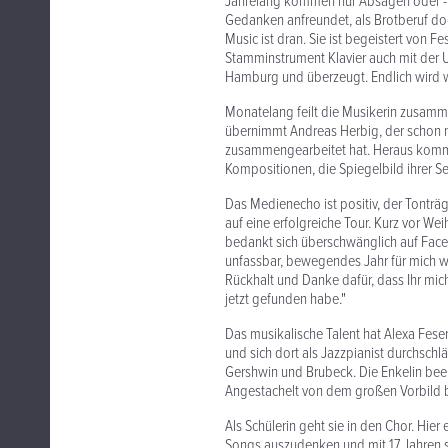
Jahrelang kommen nur Absagen oder - n
Gedanken anfreundet, als Brotberuf do
Music ist dran. Sie ist begeistert von 
Stamminstrument Klavier auch mit der Uk
Hamburg und überzeugt. Endlich wird wa
Monatelang feilt die Musikerin zusamme
übernimmt Andreas Herbig, der schon m
zusammengearbeitet hat. Heraus komm
Kompositionen, die Spiegelbild ihrer See
Das Medienecho ist positiv, der Tonträ
auf eine erfolgreiche Tour. Kurz vor Wei
bedankt sich überschwänglich auf Facebo
unfassbar, bewegendes Jahr für mich wa
Rückhalt und Danke dafür, dass Ihr mic
jetzt gefunden habe."
Das musikalische Talent hat Alexa Fese
und sich dort als Jazzpianist durchschlä
Gershwin und Brubeck. Die Enkelin beei
Angestachelt von dem großen Vorbild beg
Als Schülerin geht sie in den Chor. Hie
Songs auszudenken und mit 17 Jahren steh