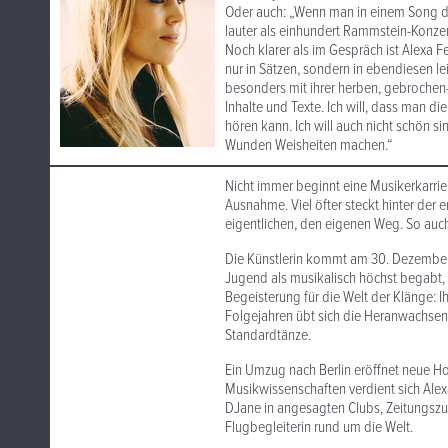
Oder auch: „Wenn man in einem Song die
lauter als einhundert Rammstein-Konzer
Noch klarer als im Gespräch ist Alexa F
nur in Sätzen, sondern in ebendiesen l
besonders mit ihrer herben, gebrochen-
Inhalte und Texte. Ich will, dass man di
hören kann. Ich will auch nicht schön si
Wunden Weisheiten machen.“
Nicht immer beginnt eine Musikerkarrie
Ausnahme. Viel öfter steckt hinter der 
eigentlichen, den eigenen Weg. So auch 
Die Künstlerin kommt am 30. Dezember 1
Jugend als musikalisch höchst begabt, u
Begeisterung für die Welt der Klänge: Ih
Folgejahren übt sich die Heranwachsen
Standardtänze.
Ein Umzug nach Berlin eröffnet neue H
Musikwissenschaften verdient sich Alexa
DJane in angesagten Clubs, Zeitungszust
Flugbegleiterin rund um die Welt.