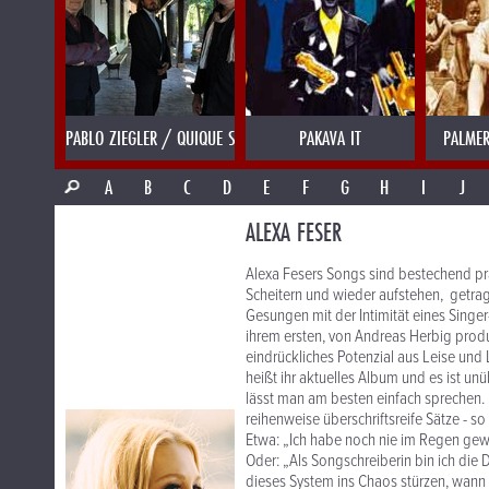
PABLO ZIEGLER / QUIQUE SINESI
PAKAVA IT
PALMER
A
B
C
D
E
F
G
H
I
J
ALEXA FESER
Alexa Fesers Songs sind bestechend prä
Scheitern und wieder aufstehen, getra
Gesungen mit der Intimität eines Singe
ihrem ersten, von Andreas Herbig produ
eindrückliches Potenzial aus Leise und
heißt ihr aktuelles Album und es ist un
lässt man am besten einfach sprechen. 
reihenweise überschriftsreife Sätze - so
Etwa: „Ich habe noch nie im Regen gewei
Oder: „Als Songschreiberin bin ich die
dieses System ins Chaos stürzen, wann i