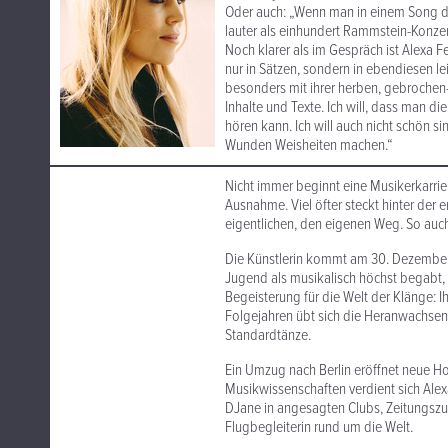
Oder auch: „Wenn man in einem Song die
lauter als einhundert Rammstein-Konzer
Noch klarer als im Gespräch ist Alexa F
nur in Sätzen, sondern in ebendiesen l
besonders mit ihrer herben, gebrochen-
Inhalte und Texte. Ich will, dass man di
hören kann. Ich will auch nicht schön si
Wunden Weisheiten machen.“
Nicht immer beginnt eine Musikerkarrie
Ausnahme. Viel öfter steckt hinter der 
eigentlichen, den eigenen Weg. So auch 
Die Künstlerin kommt am 30. Dezember 1
Jugend als musikalisch höchst begabt, u
Begeisterung für die Welt der Klänge: Ih
Folgejahren übt sich die Heranwachsen
Standardtänze.
Ein Umzug nach Berlin eröffnet neue H
Musikwissenschaften verdient sich Alexa
DJane in angesagten Clubs, Zeitungszust
Flugbegleiterin rund um die Welt.