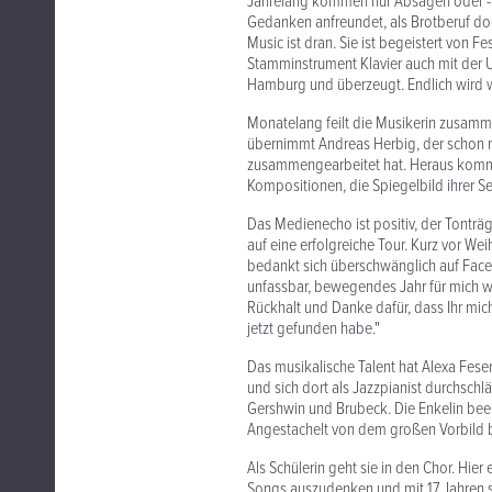
Jahrelang kommen nur Absagen oder - n
Gedanken anfreundet, als Brotberuf do
Music ist dran. Sie ist begeistert von 
Stamminstrument Klavier auch mit der Uk
Hamburg und überzeugt. Endlich wird wa
Monatelang feilt die Musikerin zusamme
übernimmt Andreas Herbig, der schon m
zusammengearbeitet hat. Heraus komm
Kompositionen, die Spiegelbild ihrer See
Das Medienecho ist positiv, der Tonträ
auf eine erfolgreiche Tour. Kurz vor Wei
bedankt sich überschwänglich auf Facebo
unfassbar, bewegendes Jahr für mich wa
Rückhalt und Danke dafür, dass Ihr mic
jetzt gefunden habe."
Das musikalische Talent hat Alexa Fese
und sich dort als Jazzpianist durchschlä
Gershwin und Brubeck. Die Enkelin beei
Angestachelt von dem großen Vorbild beg
Als Schülerin geht sie in den Chor. Hie
Songs auszudenken und mit 17 Jahren steh