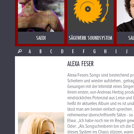
SAEDI
SÄGEWERK SOUNDSYSTEM
SA
A
B
C
D
E
F
G
H
I
J
ALEXA FESER
Alexa Fesers Songs sind bestechend prä
Scheitern und wieder aufstehen, getra
Gesungen mit der Intimität eines Singe
ihrem ersten, von Andreas Herbig produ
eindrückliches Potenzial aus Leise und
heißt ihr aktuelles Album und es ist un
lässt man am besten einfach sprechen. 
reihenweise überschriftsreife Sätze - so
Etwa: „Ich habe noch nie im Regen gewei
Oder: „Als Songschreiberin bin ich die
dieses System ins Chaos stürzen, wann i