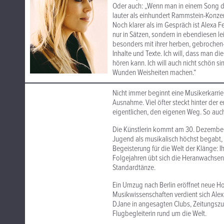
Oder auch: „Wenn man in einem Song die
lauter als einhundert Rammstein-Konzer
Noch klarer als im Gespräch ist Alexa F
nur in Sätzen, sondern in ebendiesen l
besonders mit ihrer herben, gebrochen-
Inhalte und Texte. Ich will, dass man di
hören kann. Ich will auch nicht schön si
Wunden Weisheiten machen.“
Nicht immer beginnt eine Musikerkarrie
Ausnahme. Viel öfter steckt hinter der 
eigentlichen, den eigenen Weg. So auch 
Die Künstlerin kommt am 30. Dezember 1
Jugend als musikalisch höchst begabt, u
Begeisterung für die Welt der Klänge: Ih
Folgejahren übt sich die Heranwachsen
Standardtänze.
Ein Umzug nach Berlin eröffnet neue H
Musikwissenschaften verdient sich Alexa
DJane in angesagten Clubs, Zeitungszust
Flugbegleiterin rund um die Welt.