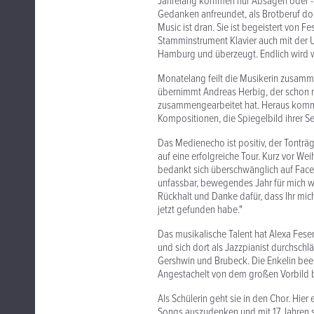
Jahrelang kommen nur Absagen oder - n
Gedanken anfreundet, als Brotberuf do
Music ist dran. Sie ist begeistert von 
Stamminstrument Klavier auch mit der Uk
Hamburg und überzeugt. Endlich wird wa
Monatelang feilt die Musikerin zusamme
übernimmt Andreas Herbig, der schon m
zusammengearbeitet hat. Heraus komm
Kompositionen, die Spiegelbild ihrer See
Das Medienecho ist positiv, der Tonträ
auf eine erfolgreiche Tour. Kurz vor Wei
bedankt sich überschwänglich auf Facebo
unfassbar, bewegendes Jahr für mich wa
Rückhalt und Danke dafür, dass Ihr mic
jetzt gefunden habe."
Das musikalische Talent hat Alexa Fese
und sich dort als Jazzpianist durchschlä
Gershwin und Brubeck. Die Enkelin beei
Angestachelt von dem großen Vorbild beg
Als Schülerin geht sie in den Chor. Hie
Songs auszudenken und mit 17 Jahren steh