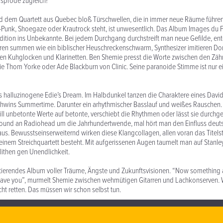
spröde zugleich?
d dem Quartett aus Quebec bloß Türschwellen, die in immer neue Räume führe
Punk, Shoegaze oder Krautrock steht, ist unwesentlich. Das Album Images du Fu
ition ins Unbekannte. Bei jedem Durchgang durchstreift man neue Gefilde, en
ren summen wie ein biblischer Heuschreckenschwarm, Synthesizer imitieren Do
en Kuhglocken und Klarinetten. Ben Shemie presst die Worte zwischen den Zäh
wie Thom Yorke oder Ade Blackburn von Clinic. Seine paranoide Stimme ist nur e
s halluzinogene Edie’s Dream. Im Halbdunkel tanzen die Charaktere eines Davi
shwins Summertime. Darunter ein arhythmischer Basslauf und weißes Rauschen
ill unbetonte Werte auf betonte, verschiebt die Rhythmen oder lässt sie durchg
 Sound an Radiohead um die Jahrhundertwende, mal hört man den Einfluss deut
us. Bewusstseinserweiternd wirken diese Klangcollagen, allen voran das Titelst
einem Streichquartett besteht. Mit aufgerissenen Augen taumelt man auf Stanle
then gen Unendlichkeit.
itierendes Album voller Träume, Ängste und Zukunftsvisionen. “Now something ai
save you”, murmelt Shemie zwischen wehmütigen Gitarren und Lachkonserven. 
cht retten. Das müssen wir schon selbst tun.