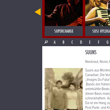
SUGAR DAISY'S HOT CLUB
SUPERCHARGE
SUSI HYLDG
A
B
C
D
E
F
G
SUUNS
Neokraut, Noise, 
Suuns aus Montrea
Canadian. Die Vor
„Images Du Futur“
Bands der frühen
unterkühlte Beats
dieser Basis manc
schreckhaftem Au
Da ist ein Hang z
Post-Punk- und Kr