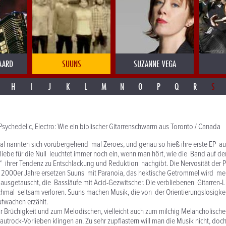
AARD
SUUNS
SUZANNE VEGA
H
I
J
K
L
M
N
O
P
Q
R
S
Psychedelic, Electro: Wie ein biblischer Gitarrenschwarm aus Toronto / Canada
l nannten sich vorübergehend mal Zeroes, und genau so hieß ihre erste EP auf
liebe für die Null leuchtet immer noch ein, wenn man hört, wie die Band auf 
 ihrer Tendenz zu Entschlackung und Reduktion nachgibt. Die Nervosität der 
 2000er Jahre ersetzen Suuns mit Paranoia, das hektische Getrommel wird mei
 ausgetauscht, die Bassläufe mit Acid-Gezwitscher. Die verbliebenen Gitarren-L
hmal seltsam verloren. Suuns machen Musik, die von der Orientierungslosigke
fwachen erzählt.
ur Brüchigkeit und zum Melodischen, vielleicht auch zum milchig Melancholischen
autrock-Vorlieben klingen an. Zu sehr zupflastern will man die Musik nicht, doch