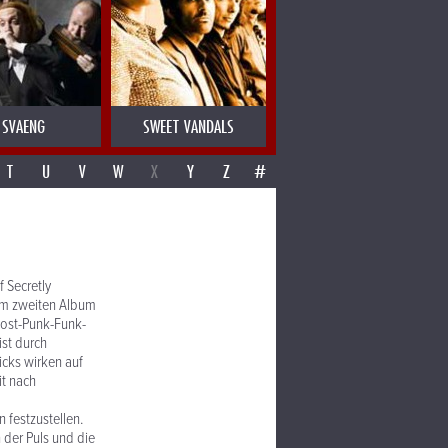
SVAENG
SWEET VANDALS
T
U
V
W
X
Y
Z
#
 Secretly
dem zweiten Album
Post-Punk-Funk-
st durch
icks wirken auf
it nach
 festzustellen.
 der Puls und die