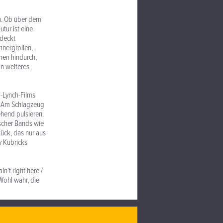
n. Ob über dem
tur ist eine
tdeckt
nnergrollen,
nen hindurch,
in weiteres
d-Lynch-Films
. Am Schlagzeug
ehend pulsieren.
scher Bands wie
ück, das nur aus
y Kubricks
n’t right here /
Wohl wahr, die