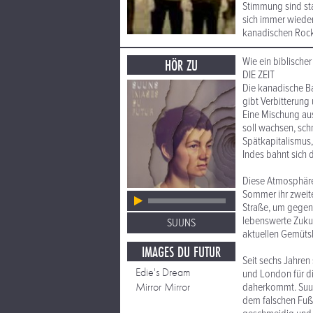
Stimmung sind sta
sich immer wiede
kanadischen Rock
Wie ein biblische
HÖR ZU
DIE ZEIT
Die kanadische B
gibt Verbitterung
Eine Mischung aus
soll wachsen, sch
Spätkapitalismus,
Indes bahnt sich
Diese Atmosphäre
Sommer ihr zweite
Straße, um gegen 
lebenswerte Zuku
SUUNS
aktuellen Gemütsl
IMAGES DU FUTUR
Seit sechs Jahren
Edie's Dream
und London für di
Mirror Mirror
daherkommt. Suuns
dem falschen Fuß, 