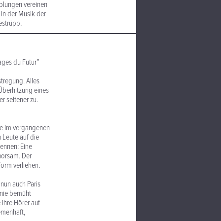
pplungen vereinen
In der Musik der
estrüpp.
ages du Futur”
tregung. Alles
 Überhitzung eines
r seltener zu.
ie im vergangenen
 Leute auf die
kennen: Eine
horsam. Der
orm verliehen.
 nun auch Paris
h nie bemüht
 ihre Hörer auf
hemenhaft,