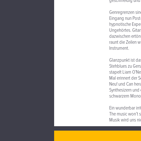
geschmeidig und 
Genregrenzen sin
Eingang nun Post-
hypnotische Exped
Ungehörtes. Gitar
dazwischen ertön
raunt die Zeilen 
Instrument.
Glanzpunkt ist da
Stehblues zu Ger
stapelt Liam O’Ne
Mal erinnert der
Neu! und Can hera
Synthesizern und 
schwarzem Monoli
Ein wunderbar irr
The music won’t 
Musik wird uns ni