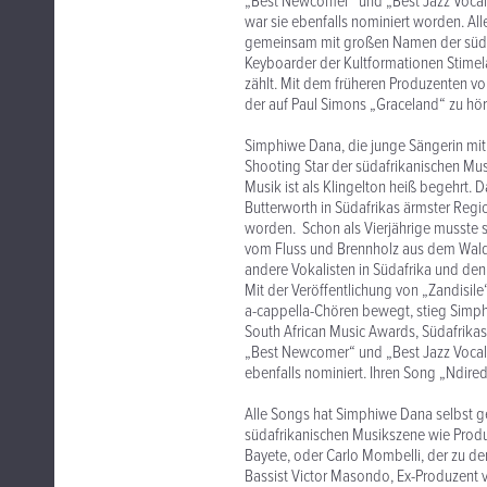
„Best Newcomer“ und „Best Jazz Vocal 
war sie ebenfalls nominiert worden. A
gemeinsam mit großen Namen der süda
Keyboarder der Kultformationen Stimela
zählt. Mit dem früheren Produzenten v
der auf Paul Simons „Graceland“ zu höre
Simphiwe Dana, die junge Sängerin mit d
Shooting Star der südafrikanischen Musi
Musik ist als Klingelton heiß begehrt.
Butterworth in Südafrikas ärmster Regio
worden. Schon als Vierjährige musste s
vom Fluss und Brennholz aus dem Wald. I
andere Vokalisten in Südafrika und den
Mit der Veröffentlichung von „Zandisile“
a-cappella-Chören bewegt, stieg Simph
South African Music Awards, Südafrika
„Best Newcomer“ und „Best Jazz Vocal 
ebenfalls nominiert. Ihren Song „Ndired
Alle Songs hat Simphiwe Dana selbst g
südafrikanischen Musikszene wie Prod
Bayete, oder Carlo Mombelli, der zu den
Bassist Victor Masondo, Ex-Produzent 