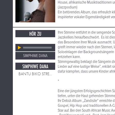
House, afrikanische Musiktraditionen
(Jazzpodium)
Ein betörendes Album, das erfreulich k
inspirierter vokaler Eigenständigkeit ver
Ihre Stimme entführt in die sengende 
HÖR ZU
Jazzkellers heraufbeschwört. Es ist di
das Besondere ihrer Musik ausmacht. U
greift immer wieder nach den Sternen, 
Soloeinlagen der Backgroundsängerin un
SIMPHIWE DANA
entziehen kann.
Stimmgewaltig beklagt die Sängerin die 
SIMPHIWE DANA
Lieder auf eine lustige Weise”, erklärt 
dafür kämpfen, dass unsere Kinder afri
BANTU BIKO STREET
*
Eine der jüngsten Erfolgsgeschichten 
tiefen, unter die Haut gehenden Stimm
Ihr Debüt-Album „Zandisile“ erreichte dor
Gospel, Hip Hop und traditionellen A-
Star auf. Bei den South African Music 