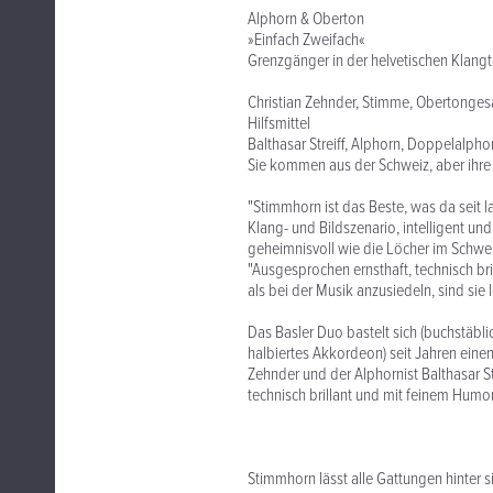
Alphorn & Oberton
»Einfach Zweifach«
Grenzgänger in der helvetischen Klan
Christian Zehnder, Stimme, Obertonges
Hilfsmittel
Balthasar Streiff, Alphorn, Doppelalph
Sie kommen aus der Schweiz, aber ihre M
"Stimmhorn ist das Beste, was da seit la
Klang- und Bildszenario, intelligent und
geheimnisvoll wie die Löcher im Schwe
"Ausgesprochen ernsthaft, technisch bri
als bei der Musik anzusiedeln, sind sie
Das Basler Duo bastelt sich (buchstäbl
halbiertes Akkordeon) seit Jahren eine
Zehnder und der Alphornist Balthasar S
technisch brillant und mit feinem Humo
Stimmhorn lässt alle Gattungen hinter 