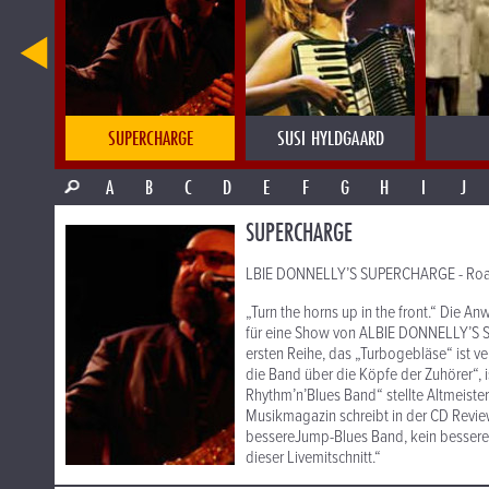
OT CLUB
SUPERCHARGE
SUSI HYLDGAARD
A
B
C
D
E
F
G
H
I
J
SUPERCHARGE
LBIE DONNELLY’S SUPERCHARGE - Roar
„Turn the horns up in the front.“ Die A
für eine Show von ALBIE DONNELLY’S S
ersten Reihe, das „Turbogebläse“ ist ve
die Band über die Köpfe der Zuhörer“, i
Rhythm’n’Blues Band“ stellte Altmeist
Musikmagazin schreibt in der CD Revie
bessereJump-Blues Band, kein besseres
dieser Livemitschnitt.“