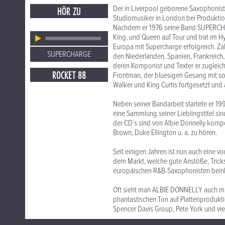
Der in Liverpool geborene Saxophonist
HÖR ZU
Studiomusiker in London bei Produkti
Nachdem er 1976 seine Band SUPERCHARG
King, und Queen auf Tour und trat im H
Europa mit Supercharge erfolgreich. Zah
SUPERCHARGE
den Niederlanden, Spanien, Frankreich,
deren Komponist und Texter er zugleich
ROCKET 88
Frontman, der bluesigen Gesang mit sou
Walker und King Curtis fortgesetzt und 
Neben seiner Bandarbeit startete er 19
eine Sammlung seiner Lieblingstitel sin
der CD´s sind von Albie Donnelly kompo
Brown, Duke Ellington u. a. zu hören.
Seit einigen Jahren ist nun auch eine
dem Markt, welche gute Anstöße, Trick
europäischen R&B-Saxophonisten beinh
Oft sieht man ALBIE DONNELLY auch mit
phantastischen Ton auf Plattenprodukti
Spencer Davis Group, Pete York und vie