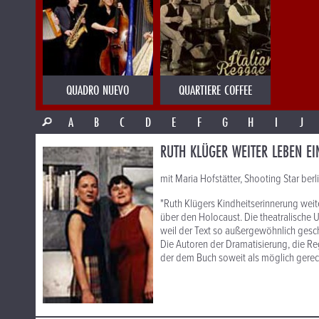
QUADRO NUEVO
QUARTIERE COFFEE
A
B
C
D
E
F
G
H
I
J
RUTH KLÜGER WEITER LEBEN EI
mit Maria Hofstätter, Shooting Star ber
"Ruth Klügers Kindheitserinnerung weit
über den Holocaust. Die theatralische
weil der Text so außergewöhnlich gesche
Die Autoren der Dramatisierung, die Re
der dem Buch soweit als möglich gerech