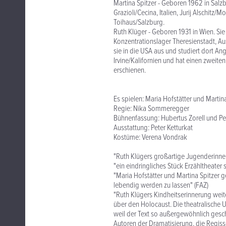
Martina Spitzer - Geboren 1962 in Salz
Grazioli/Cecina, Italien, Jurij Alschit
Toihaus/Salzburg.
Ruth Klüger - Geboren 1931 in Wien. Sie 
Konzentrationslager Theresienstadt, A
sie in die USA aus und studiert dort Angl
Irvine/Kalifornien und hat einen zweite
erschienen.
Es spielen: Maria Hofstätter und Martin
Regie: Nika Sommeregger
Bühnenfassung: Hubertus Zorell und Pe
Ausstattung: Peter Ketturkat
Kostüme: Verena Vondrak
"Ruth Klügers großartige Jugenderinner
"ein eindringliches Stück Erzähltheater s
"Maria Hofstätter und Martina Spitzer
lebendig werden zu lassen" (FAZ)
"Ruth Klügers Kindheitserinnerung wei
über den Holocaust. Die theatralische
weil der Text so außergewöhnlich gesche
Autoren der Dramatisierung, die Regiss