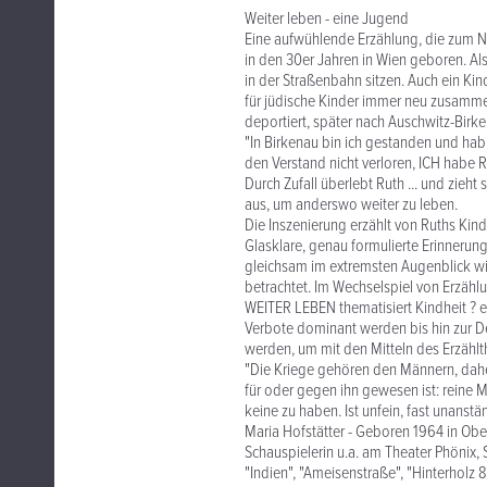
Weiter leben - eine Jugend
Eine aufwühlende Erzählung, die zum Na
in den 30er Jahren in Wien geboren. Als 
in der Straßenbahn sitzen. Auch ein Kin
für jüdische Kinder immer neu zusammen
deportiert, später nach Auschwitz-Birke
"In Birkenau bin ich gestanden und hab
den Verstand nicht verloren, ICH habe 
Durch Zufall überlebt Ruth ... und zieh
aus, um anderswo weiter zu leben.
Die Inszenierung erzählt von Ruths Kind
Glasklare, genau formulierte Erinnerun
gleichsam im extremsten Augenblick wi
betrachtet. Im Wechselspiel von Erzäh
WEITER LEBEN thematisiert Kindheit ? ein
Verbote dominant werden bis hin zur Dep
werden, um mit den Mitteln des Erzählth
"Die Kriege gehören den Männern, dahe
für oder gegen ihn gewesen ist: reine
keine zu haben. Ist unfein, fast unanstä
Maria Hofstätter - Geboren 1964 in Obe
Schauspielerin u.a. am Theater Phönix,
"Indien", "Ameisenstraße", "Hinterholz 