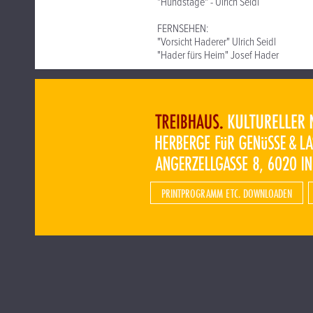
"Hundstage" - Ulrich Seidl
FERNSEHEN:
"Vorsicht Haderer" Ulrich Seidl
"Hader fürs Heim" Josef Hader
PRINTPROGRAMM ETC. DOWNLOADEN