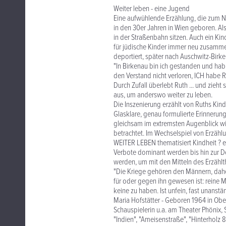
Weiter leben - eine Jugend
Eine aufwühlende Erzählung, die zum Na
in den 30er Jahren in Wien geboren. Als 
in der Straßenbahn sitzen. Auch ein Kin
für jüdische Kinder immer neu zusammen
deportiert, später nach Auschwitz-Birke
"In Birkenau bin ich gestanden und hab
den Verstand nicht verloren, ICH habe 
Durch Zufall überlebt Ruth ... und zieh
aus, um anderswo weiter zu leben.
Die Inszenierung erzählt von Ruths Kind
Glasklare, genau formulierte Erinnerun
gleichsam im extremsten Augenblick wi
betrachtet. Im Wechselspiel von Erzäh
WEITER LEBEN thematisiert Kindheit ? ein
Verbote dominant werden bis hin zur Dep
werden, um mit den Mitteln des Erzählth
"Die Kriege gehören den Männern, dahe
für oder gegen ihn gewesen ist: reine
keine zu haben. Ist unfein, fast unanstä
Maria Hofstätter - Geboren 1964 in Obe
Schauspielerin u.a. am Theater Phönix,
"Indien", "Ameisenstraße", "Hinterholz 