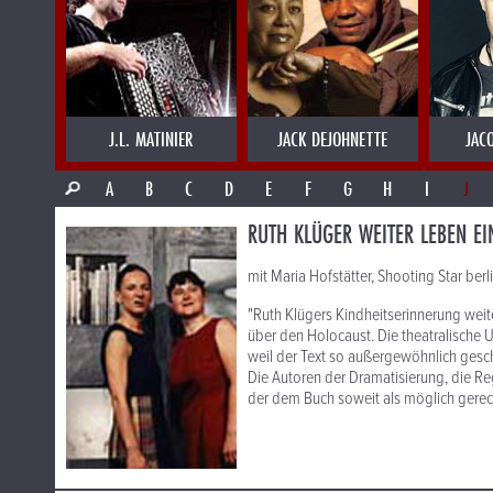
J.L. MATINIER
JACK DEJOHNETTE
JAC
A
B
C
D
E
F
G
H
I
J
RUTH KLÜGER WEITER LEBEN EI
mit Maria Hofstätter, Shooting Star ber
"Ruth Klügers Kindheitserinnerung weit
über den Holocaust. Die theatralische
weil der Text so außergewöhnlich gesche
Die Autoren der Dramatisierung, die Re
der dem Buch soweit als möglich gerech