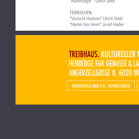
"Hundstage" - Ulrich Seidl
FERNSEHEN:
"Vorsicht Haderer" Ulrich Seidl
"Hader fürs Heim" Josef Hader
PRINTPROGRAMM ETC. DOWNLOADEN