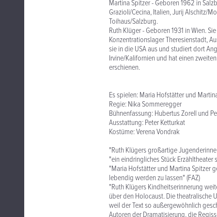
Martina Spitzer - Geboren 1962 in Salz
Grazioli/Cecina, Italien, Jurij Alschit
Toihaus/Salzburg.
Ruth Klüger - Geboren 1931 in Wien. Sie 
Konzentrationslager Theresienstadt, A
sie in die USA aus und studiert dort Angl
Irvine/Kalifornien und hat einen zweite
erschienen.
Es spielen: Maria Hofstätter und Martin
Regie: Nika Sommeregger
Bühnenfassung: Hubertus Zorell und Pe
Ausstattung: Peter Ketturkat
Kostüme: Verena Vondrak
"Ruth Klügers großartige Jugenderinner
"ein eindringliches Stück Erzähltheater s
"Maria Hofstätter und Martina Spitzer
lebendig werden zu lassen" (FAZ)
"Ruth Klügers Kindheitserinnerung wei
über den Holocaust. Die theatralische
weil der Text so außergewöhnlich gesche
Autoren der Dramatisierung, die Regiss