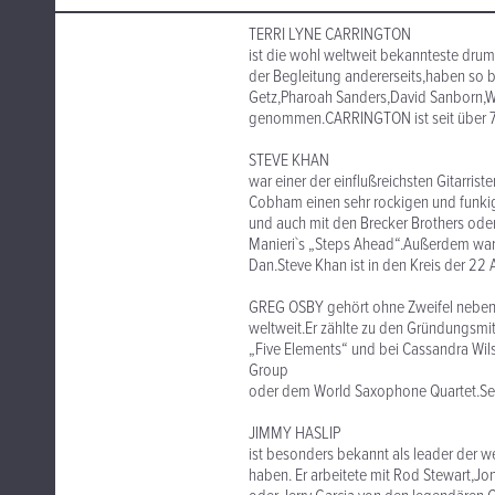
TERRI LYNE CARRINGTON
ist die wohl weltweit bekannteste drumme
der Begleitung andererseits,haben so 
Getz,Pharoah Sanders,David Sanborn,Wa
genommen.CARRINGTON ist seit über 7 
STEVE KHAN
war einer der einflußreichsten Gitarrist
Cobham einen sehr rockigen und funkig
und auch mit den Brecker Brothers ode
Manieri`s „Steps Ahead“.Außerdem war 
Dan.Steve Khan ist in den Kreis der 22 
GREG OSBY gehört ohne Zweifel neben 
weltweit.Er zählte zu den Gründungsmi
„Five Elements“ und bei Cassandra Wi
Group
oder dem World Saxophone Quartet.Seit
JIMMY HASLIP
ist besonders bekannt als leader der w
haben. Er arbeitete mit Rod Stewart,J