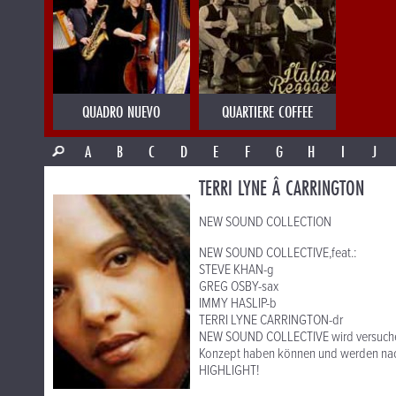
QUADRO NUEVO
QUARTIERE COFFEE
A
B
C
D
E
F
G
H
I
J
TERRI LYNE Â CARRINGTON
NEW SOUND COLLECTION
NEW SOUND COLLECTIVE,feat.:
STEVE KHAN-g
GREG OSBY-sax
IMMY HASLIP-b
TERRI LYNE CARRINGTON-dr
NEW SOUND COLLECTIVE wird versuchen
Konzept haben können und werden nach
HIGHLIGHT!