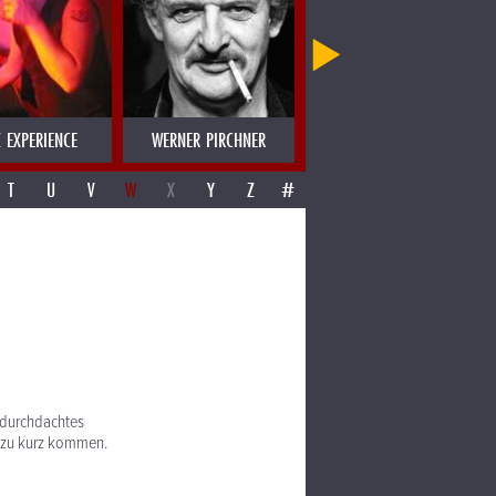
 EXPERIENCE
WERNER PIRCHNER
WERNER SCHWAB
T
U
V
W
X
Y
Z
#
 durchdachtes
 zu kurz kommen.