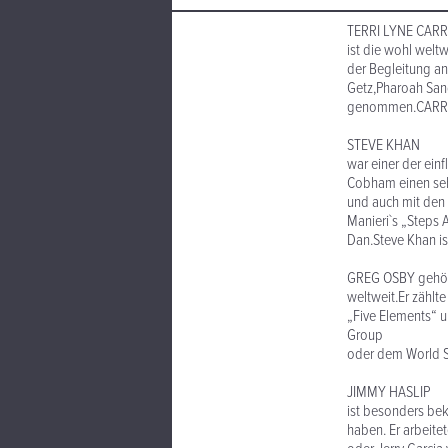
TERRI LYNE CAR
ist die wohl weltw
der Begleitung a
Getz,Pharoah San
genommen.CARRING
STEVE KHAN
war einer der einf
Cobham einen seh
und auch mit den
Manieri`s „Steps
Dan.Steve Khan is
GREG OSBY gehört
weltweit.Er zählt
„Five Elements“ 
Group
oder dem World Sa
JIMMY HASLIP
ist besonders bek
haben. Er arbeite