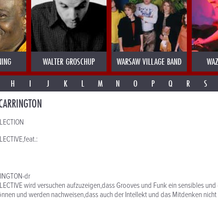
NING
WALTER GROSCHUP
WARSAW VILLAGE BAND
WAZ
H
I
J
K
L
M
N
O
P
Q
R
S
 CARRINGTON
LECTION
CTIVE,feat.:
RINGTON-dr
TIVE wird versuchen aufzuzeigen,dass Grooves und Funk ein sensibles und
nnen und werden nachweisen,dass auch der Intellekt und das Mitdenken nicht