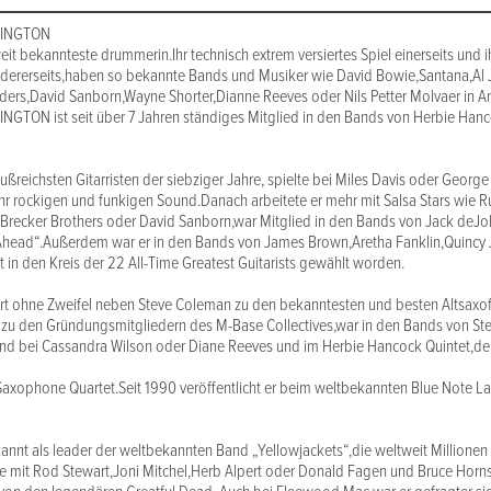
RINGTON
eit bekannteste drummerin.Ihr technisch extrem versiertes Spiel einerseits und i
ndererseits,haben so bekannte Bands und Musiker wie David Bowie,Santana,Al 
ders,David Sanborn,Wayne Shorter,Dianne Reeves oder Nils Petter Molvaer in A
TON ist seit über 7 Jahren ständiges Mitglied in den Bands von Herbie Hanc
lußreichsten Gitarristen der siebziger Jahre, spielte bei Miles Davis oder George
r rockigen und funkigen Sound.Danach arbeitete er mehr mit Salsa Stars wie 
 Brecker Brothers oder David Sanborn,war Mitglied in den Bands von Jack deJ
 Ahead“.Außerdem war er in den Bands von James Brown,Aretha Fanklin,Quincy 
t in den Kreis der 22 All-Time Greatest Guitarists gewählt worden.
 ohne Zweifel neben Steve Coleman zu den bekanntesten und besten Altsaxof
e zu den Gründungsmitgliedern des M-Base Collectives,war in den Bands von S
und bei Cassandra Wilson oder Diane Reeves und im Herbie Hancock Quintet,de
xophone Quartet.Seit 1990 veröffentlicht er beim weltbekannten Blue Note La
annt als leader der weltbekannten Band „Yellowjackets“,die weltweit Millionen
te mit Rod Stewart,Joni Mitchel,Herb Alpert oder Donald Fagen und Bruce Horn