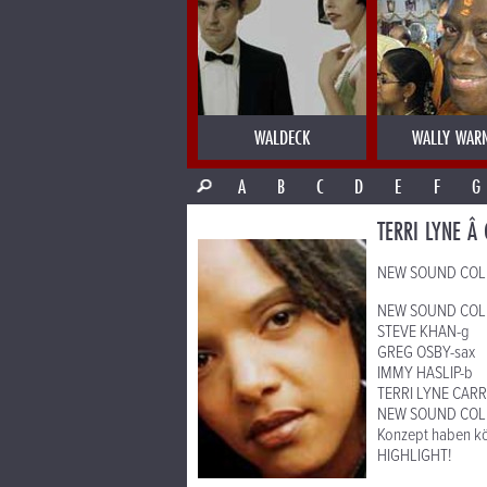
WALDECK
WALLY WAR
A
B
C
D
E
F
G
TERRI LYNE Â
NEW SOUND COL
NEW SOUND COLLE
STEVE KHAN-g
GREG OSBY-sax
IMMY HASLIP-b
TERRI LYNE CAR
NEW SOUND COLLEC
Konzept haben kö
HIGHLIGHT!