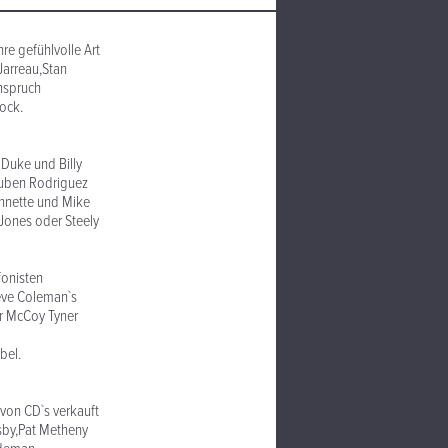
hre gefühlvolle Art
Jarreau,Stan
nspruch
ock.
 Duke und Billy
Ruben Rodriguez
ohnette und Mike
Jones oder Steely
onisten
teve Coleman`s
r McCoy Tyner
bel.
 von CD`s verkauft
sby,Pat Metheny