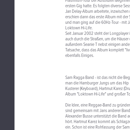
Flashnism-Tour der Absoluten Beginner
ersten Gig hatte. Es folgten diverse S
Jan Delay-Album arbeitete, inzwischen 
erschien dann das erste Album mit der
und man ging auf die 60Hz-Tour - mit J
Loktown Hi-Life.
Seit Januar 2002 steht der Longplayer 
auch durch die Straßen, um die Häuser
außerdem Seanie T nebst einigen ande
Tatsache, dass das Album komplett "live
ebenfalls Einiges.
Sam Ragga Band - ist das nicht die Beg
man die Hamburger Jungs um das Hip Ho
Kusterer (Keyboard), Hartmut Karez (Dru
Album "Loktown Hi-Life" und großer To
Die Idee, eine Reggae-Band zu gründen
sind gemeinsam mit Jans anderer Band
Alexander Busse unterstützt die Band au
hört. Hartmut Karez kommt als Schlagze
ein. Schon ist eine Rohfassung der Sam