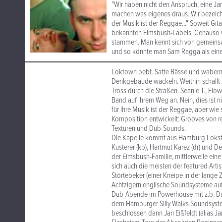
"Wir haben nicht den Anspruch, eine Ja
machen was eigenes draus. Wir bezeich
der Musik ist der Reggae..." Soweit Git
bekannten Eimsbush-Labels. Genauso w
stammen. Man kennt sich von gemeinsa
und so könnte man Sam Ragga als eine 
Loktown bebt. Satte Bässe und wabernde
Denkgebäude wackeln. Weithin schallt e
Tross durch die Straßen. Seanie T., Flo
Band auf ihrem Weg an. Nein, dies ist n
für ihre Musik ist der Reggae, aber wie
Komposition entwickelt: Grooves von r
Texturen und Dub-Sounds.
Die Kapelle kommt aus Hamburg Lokstedt
Kusterer (kb), Hartmut Karez (dr) und De
der Eimsbush-Familie, mittlerweile ei
sich auch die meisten der featured Arti
Störtebeker (einer Kneipe in der lange 
Achtzigern englische Soundsysteme au
Dub-Abende im Powerhouse mit z.b. Dub
dem Hamburger Silly Walks Soundsyste
beschlossen dann Jan Eißfeldt (alias J