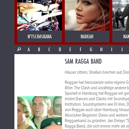
N'TSCHASKANA
NADEAH
NA
A
B
C
D
E
F
G
H
I
J
SAM RAGGA BAND
Häuser zittern, Straßen brechen auf, 
Reggae hat hierzulande seine eigene G
80er. The Clash und unzählige andere b
Speziell in Hamburg hat Reggae ein gew
ersten Dances und Clashs mit Soundsy
Institution. Soundsystems wie Di Iries
von Reggae auch über Hamburg hinaus. 
Absoluten Beginner. Diese und weitere V
Reggaeband zu gründen. Jan Delays "S
Ragga Band, die sich immer mehr als e