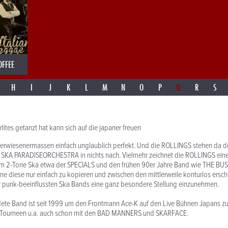
OFFEE
H
I
J
K
L
M
N
O
P
Q
R
S
lites getanzt hat kann sich auf die japaner freuen
t erwiesenermassen einfach unglaublich perfekt. Und die ROLLINGS stehen da
KA PARADISEORCHESTRA in nichts nach. Vielmehr zeichnet die ROLLINGS eine 
m 2-Tone Ska etwa der SPECIALS und den frühen 90er Jahre Band wie THE BU
e diese nur einfach zu kopieren und zwischen den mittlerweile konturlos ersc
er punk-beeinflussten Ska Bands eine ganz besondere Stellung einzunehmen.
ete Band ist seit 1999 um den Frontmann Ace-K auf den Live Bühnen Japans zu
en Tourneen u.a. auch schon mit den BAD MANNERS und SKARFACE.