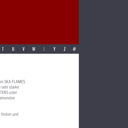
T
U
V
W
X
Y
Z
#
 den SKA FLAMES
sehr starke
STERS oder
heinenden
 finden und