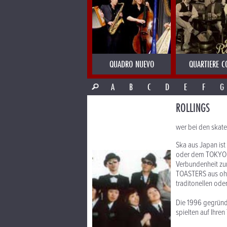
QUADRO NUEVO
QUARTIERE C
A
B
C
D
E
F
G
ROLLINGS
wer bei den skater
Ska aus Japan is
oder dem TOKYO S
Verbundenheit zu
TOASTERS aus ohn
traditonellen od
Die 1996 gegründ
spielten auf Ihr