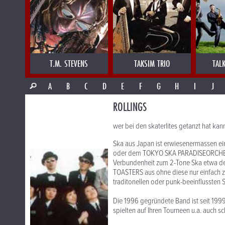
T.M. STEVENS
TAKSIM TRIO
TAL
A
B
C
D
E
F
G
H
I
J
ROLLINGS
wer bei den skaterlites getanzt hat kann
Ska aus Japan ist erwiesenermassen e
oder dem TOKYO SKA PARADISEORCHESTRA
Verbundenheit zum 2-Tone Ska etwa d
TOASTERS aus ohne diese nur einfach z
traditonellen oder punk-beeinflussten
Die 1996 gegründete Band ist seit 199
spielten auf Ihren Tourneen u.a. auc