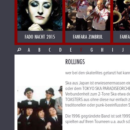
FADO NACHT 2015
FANFARA ZIMBRUL
FANFA
A
B
C
D
E
F
G
H
I
J
ROLLINGS
wer bei den skaterlites getanzt hat kann
Ska aus Japan ist erwiesenermassen e
oder dem TOKYO SKA PARADISEORCHESTRA
Verbundenheit zum 2-Tone Ska etwa d
TOASTERS aus ohne diese nur einfach z
traditonellen oder punk-beeinflussten
Die 1996 gegründete Band ist seit 199
spielten auf Ihren Tourneen u.a. auc