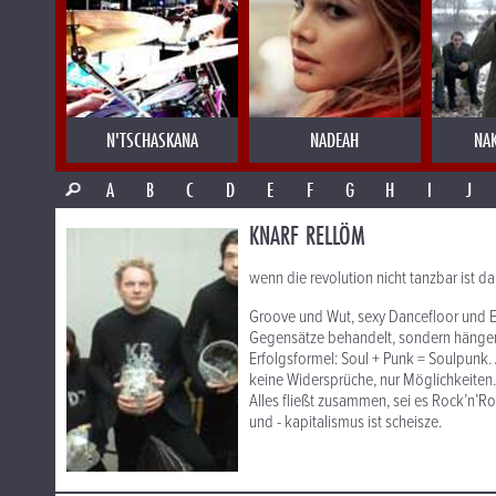
N'TSCHASKANA
NADEAH
NA
A
B
C
D
E
F
G
H
I
J
KNARF RELLÖM
wenn die revolution nicht tanzbar ist da
Groove und Wut, sexy Dancefloor und E
Gegensätze behandelt, sondern hängen
Erfolgsformel: Soul + Punk = Soulpunk.
keine Widersprüche, nur Möglichkeiten.
Alles fließt zusammen, sei es Rock’n’Rol
und - kapitalismus ist scheisze.