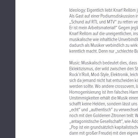
Ideology: Eigentlich liebt Knarf Rellöm
Als Gast auf einer Podiumsdiskussion i
„Schund auf RTL und MTV“ zu retten vers
Er ist mein Arbeitsmaterial!“ Gegen jegl
Knarf Rellöm auf die uneigentlichen, i
musikalische wie inhaltliche Unverbindl
dadurch als Musiker verbindlich zu wir
kenntlich macht. Denn nur „schlechte 
Music: Musikalisch bedeutet dies, dass
Eklektizismus, der wild zwischen den St
Rock’n’Roll, Mod-Style, Elektronik, lei
sich da jemand nicht hat entscheiden k
werden sollte. Wo andere crossovern, l
Homogenisierung ist ihm falsches Har
Unstimmigkeiten erhält die Musik eine
schafft keine Helden, sondern lässt uns
„echt“ und „authentisch“ zu verwechsel
noch mit den Goldenen Zitronen teilt: 
„antagonistische Gesellschaft“, wie Ad
„Pop ist ein grundsätzlich kapitalisti
dann mit großer Freude) mit den eige