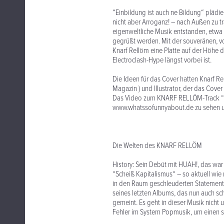
“Einbildung ist auch ne Bildung“ plädie
nicht aber Arroganz! – nach Außen zu tr
eigenweltliche Musik entstanden, etwa d
gegrüßt werden. Mit der souveränen, v
Knarf Rellöm eine Platte auf der Höhe 
Electroclash-Hype längst vorbei ist.
Die Ideen für das Cover hatten Knarf R
Magazin ) und Illustrator, der das Cover 
Das Video zum KNARF RELLÖM-Track “Ro
www.whatssofunnyabout.de zu sehen und
Die Welten des KNARF RELLÖM
History: Sein Debüt mit HUAH!, das wa
“Scheiß Kapitalismus“ – so aktuell wie 
in den Raum geschleuderten Statements 
seines letzten Albums, das nun auch sc
gemeint. Es geht in dieser Musik nicht 
Fehler im System Popmusik, um einen 