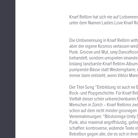
Knarf Rellöm hat sich nie auf Lorbeere
unter dem Namen Ladies Love Knarf Rel
Die Umbenennung in Knarf Rellöm with t
aber der eigene Kosmos verlassen wird. 
Punk. Groove und Wut, sexy Dancefloor
behandelt, sondern umspielen einander.
bislang tanzbarste Knarf Rellöm-Album 
pumpende Bässe statt Westerngitarre, 
immer dann entsteht, wenn Viktor Marek
Der Titel-Song “Einbildung ist auch ne 
Rock- und Popgeschichte. Für Knarf Rel
Vielfalt dieser schier unberechenbaren 
Menschen in Zürich – Knarf Rellöms zwi
schon auf dem nicht minder groovigen 
Vereinnahmungen: “Blödsinnige Unity-S
Punk, also maximal angriffslustig, geli
schaffen: kontroverse, wütende Texte in
Rebellion gegen alle, die es sich in ih