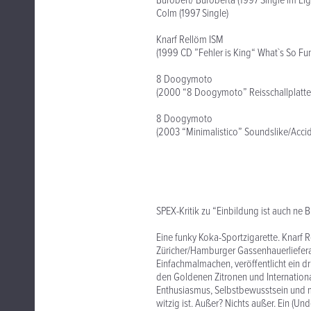
Bürobert/ Büroberta (1997 Single im Eig
Colm (1997 Single)
Knarf Rellöm ISM
(1999 CD ”Fehler is King“ What`s So Fun
8 Doogymoto
(2000 “8 Doogymoto” Reisschallplatten
8 Doogymoto
(2003 “Minimalistico” Soundslike/Accid
SPEX-Kritik zu “Einbildung ist auch ne 
Eine funky Koka-Sportzigarette. Knarf
Züricher/Hamburger Gassenhauerliefe
Einfachmalmachen, veröffentlicht ein dri
den Goldenen Zitronen und Internationa
Enthusiasmus, Selbstbewusstsein und mu
witzig ist. Außer? Nichts außer. Ein (Un