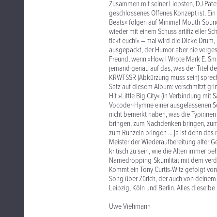
Zusammen mit seiner Liebsten, DJ Patex
geschlossenes Offenes Konzept ist. Ein 
Beats« folgen auf Minimal-Mouth-Soun
wieder mit einem Schuss artifizieller Sc
fickt euch!« – mal wird die Dicke Dr
ausgepackt, der Humor aber nie vergess
Freund, wenn »How I Wrote Mark E. Smit
jemand genau auf das, was der Titel der
KRWTSSR (Abkürzung muss sein) spreche
Satz auf diesem Album: verschmitzt gr
Hit »Little Big City« (in Verbindung mit S
Vocoder-Hymne einer ausgelassenen Sq
nicht bemerkt haben, was die Typinnen
bringen, zum Nachdenken bringen, zum
zum Runzeln bringen ... ja ist denn das
Meister der Wiederaufbereitung alter G
kritisch zu sein, wie die Alten immer 
Namedropping-Skurrilität mit dem verda
Kommt ein Tony Curtis-Witz gefolgt von
Song über Zürich, der auch von deinem 
Leipzig, Köln und Berlin. Alles dieselb
Uwe Viehmann