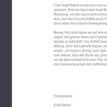
Crew: Knarf Rellöm ist natürlich nicht 
sprechen. Ohne die Band wäre Knarf Rell
Besetzung, mit dem durch nichts beirrb
lässt, und dem Groove-Einfluß von DJ P
Denn selbst die schönste Verweigerung
Money: Vier Jahre haben wir auf eine n
wegen mangelnder Ideen oder Faulheit, 
ständig an Geld fehlt“. Der HUAH!-Sloga
Bildung, doch das kulturelle Kapital, da
wieder. „Ich finde es wichtig, auch üb
man merken, dass alle Stücke auf „Einb
um die Abwesenheit all dessen. Pop, 
das Glücksversprechen stets mitthemati
Diskographie:
Knarf Rellöm