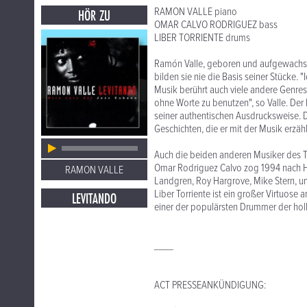
RAMON VALLE piano
HÖR ZU
OMAR CALVO RODRIGUEZ bass
LIBER TORRIENTE drums
Ramón Valle, geboren und aufgewachsen
bilden sie nie die Basis seiner Stücke. "
Musik berührt auch viele andere Genres
ohne Worte zu benutzen", so Valle. De
seiner authentischen Ausdrucksweise. D
Geschichten, die er mit der Musik erzäh
Auch die beiden anderen Musiker des Tr
Omar Rodriguez Calvo zog 1994 nach Ham
RAMON VALLE
Landgren, Roy Hargrove, Mike Stern, und 
Liber Torriente ist ein großer Virtuos
LEVITANDO
einer der populärsten Drummer der hol
____
ACT PRESSEANKÜNDIGUNG: