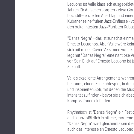
Lecuono ist Valle klassisch ausgebildete
Jahren für Aufsehen sorgten - etwa Gon
hochdifferenzierten Anschlag und einen
Kubaner seine frühen Jazz-Einflüsse - 
den bekanntesten Jazz-Pianisten Kubas -
"Danza Negra" - das ist zunächst einma
Ernesto Lecuonos. Aber Valle wäre kein 
sich mit reinen Cover-Versionen vor Le
legt mit "Danza Negra" eine nahtlose 
vor. Sein Blick auf Ernesto Lecuono ist
Zukunft.
Valle’s exzellente Arrangements wahre
Leuonos, einem Ensemblespiel, in dem V
und inspirierten Soli, mit denen die M
Intensität zu finden - bevor sie sich 
Kompositionen einfinden.
Rhythmisch ist "Danza Negra" ein Fes
auch ganz plötzlich in offene, moder
"Danza Negra" wird gleichermaßen die 
auch das Interesse an Ernesto Lecuono