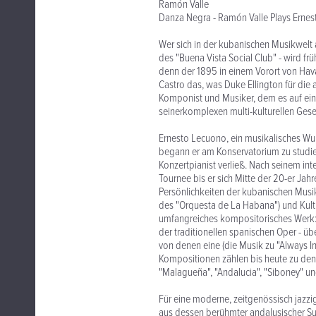
Ramón Valle
Danza Negra - Ramón Valle Plays Erne
Wer sich in der kubanischen Musikwelt
des "Buena Vista Social Club" - wird f
denn der 1895 in einem Vorort von Hav
Castro das, was Duke Ellington für die 
Komponist und Musiker, dem es auf ein
seinerkomplexen multi-kulturellen Gese
Ernesto Lecuono, ein musikalisches Wunde
begann er am Konservatorium zu studier
Konzertpianist verließ. Nach seinem in
Tournee bis er sich Mitte der 20-er Ja
Persönlichkeiten der kubanischen Musik
des "Orquesta de La Habana") und Kultu
umfangreiches kompositorisches Werk: 
der traditionellen spanischen Oper - ü
von denen eine (die Musik zu "Always In
Kompositionen zählen bis heute zu den
"Malagueña", "Andalucia", "Siboney" u
Für eine moderne, zeitgenössisch jazz
aus dessen berühmter andalusischer Sui