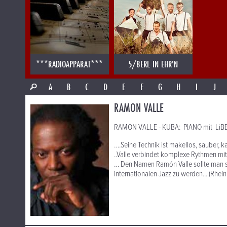
***RADIOAPPARAT***
5/8ERL IN EHR'N
A
B
C
D
E
F
G
H
I
J
RAMON VALLE
RAMON VALLE - KUBA: PIANO mit LiB
….Seine Technik ist makellos, sauber, k
..Valle verbindet komplexe Rythmen mit
… Den Namen Ramón Valle sollte man si
internationalen Jazz zu werden... (Rhein